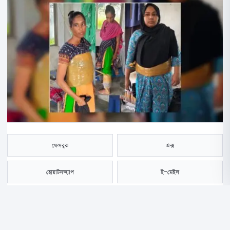
ফেসবুক
এক্স
হোয়াটসঅ্যাপ
ই-মেইল
সংরক্ষণ করুন
কুমিল্লার চান্দিনা উপজেলার ছয়ঘড়িয়া এলাকায় ঢাকা-চট্টগ্রাম মহাসড়কে পৃথক দুটি