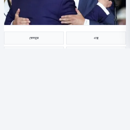
ফেসবুক
এক্স
হোয়াটসঅ্যাপ
ই-মেইল
সংরক্ষণ করুন
যুক্তরাষ্ট্রে বৈধভাবে আগ্নেয়াস্ত্র ক্রেতাদের বাড়িতে সরাসরি বন্দুক পৌঁছে দেওয়ার
একটি নতুন নীতিমালার প্রস্তাব দিয়েছে দেশটির অ্যালকোহল, টোব্যাকো,
ফায়ারআর্মস অ্যান্ড এক্সপ্লোসিভস ব্যুরো (ATF)। প্রস্তাবটি কার্যকর হলে অনলাইনে
অস্ত্র বিক্রির বাজারে বড় পরিবর্তন আসতে পারে। বিশ্লেষকদের মতে, এর সবচেয়ে
বড় সুবিধাভোগীদের একজন হতে পারেন মার্কিন প্রেসিডেন্ট ডোনাল্ড ট্রাম্পের ছেলে