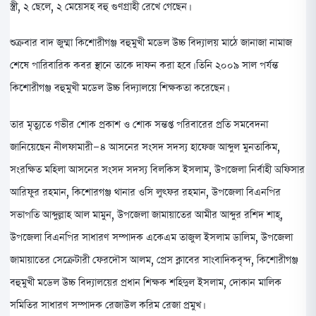
স্ত্রী, ২ ছেলে, ২ মেয়েসহ বহু গুণগ্ৰাহী রেখে গেছেন।
শুক্রবার বাদ জুম্মা কিশোরীগঞ্জ বহুমুখী মডেল উচ্চ বিদ্যালয় মাঠে জানাজা নামাজ
শেষে পারিবারিক কবর স্থানে তাকে দাফন করা হবে। তিনি ২০০৯ সাল পর্যন্ত
কিশোরীগঞ্জ বহুমুখী মডেল উচ্চ বিদ্যালয়ে শিক্ষকতা করেছেন।
তার মৃত্যুতে গভীর শোক প্রকাশ ও শোক সন্তপ্ত পরিবারের প্রতি সমবেদনা
জানিয়েছেন নীলফামারী-৪ আসনের সংসদ সদস্য হাফেজ আব্দুল মুনতাকিম,
সংরক্ষিত মহিলা আসনের সংসদ সদস্য বিলকিস ইসলাম, উপজেলা নির্বাহী অফিসার
আরিফুর রহমান, কিশোরগঞ্জ থানার ওসি লুৎফর রহমান, উপজেলা বিএনপির
সভাপতি আব্দুল্লাহ আল মামুন, উপজেলা জামায়াতের আমীর আব্দুর রশিদ শাহ্,
উপজেলা বিএনপির সাধারণ সম্পাদক একেএম তাজুল ইসলাম ডালিম, উপজেলা
জামায়াতের সেক্রেটারী ফেরদৌস আলম, প্রেস ক্লাবের সাংবাদিকবৃন্দ, কিশোরীগঞ্জ
বহুমুখী মডেল উচ্চ বিদ্যালয়ের প্রধান শিক্ষক শহিদুল ইসলাম, দোকান মালিক
সমিতির সাধারণ সম্পাদক রেজাউল করিম রেজা প্রমুখ।