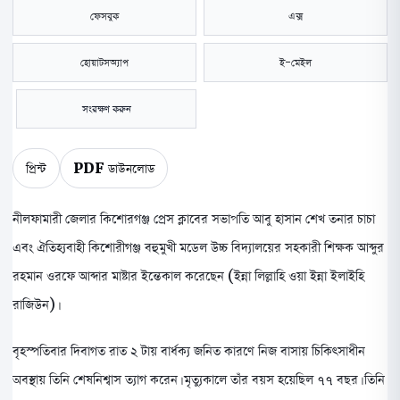
ফেসবুক
এক্স
হোয়াটসঅ্যাপ
ই-মেইল
সংরক্ষণ করুন
প্রিন্ট
PDF ডাউনলোড
নীলফামারী জেলার কিশোরগঞ্জ প্রেস ক্লাবের সভাপতি আবু হাসান শেখ তনার চাচা
এবং ঐতিহ্যবাহী কিশোরীগঞ্জ বহুমুখী মডেল উচ্চ বিদ্যালয়ের সহকারী শিক্ষক আব্দুর
রহমান ওরফে আব্দার মাষ্টার ইন্তেকাল করেছেন (ইন্না লিল্লাহি ওয়া ইন্না ইলাইহি
রাজিউন)।
বৃহস্পতিবার দিবাগত রাত ২ টায় বার্ধক্য জনিত কারণে নিজ বাসায় চিকিৎসাধীন
অবস্থায় তিনি শেষনিশ্বাস ত্যাগ করেন। মৃত্যুকালে তাঁর বয়স হয়েছিল ৭৭ বছর। তিনি