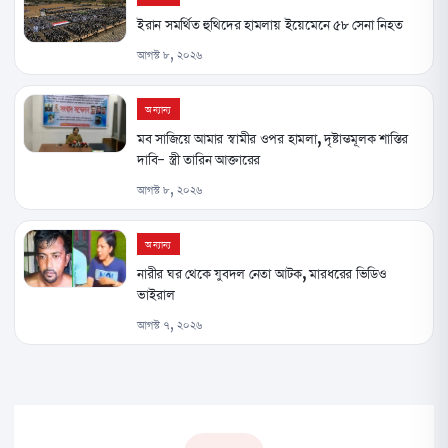
ইরান সমর্থিত হুথিদের হামলায় ইয়েমেনে ৫৮ সেনা নিহত
আগস্ট ৮, ২০২৬
অন্যান্য
মব সাজিয়ে আমার স্বামীর ওপর হামলা, দৃষ্টান্তমূলক শাস্তির
দাবি- স্ত্রী তারিন আক্তারের
আগস্ট ৮, ২০২৬
অন্যান্য
নারীর ঘর থেকে যুবদল নেতা আটক, মারধরের ভিডিও
ভাইরাল
আগস্ট ৭, ২০২৬