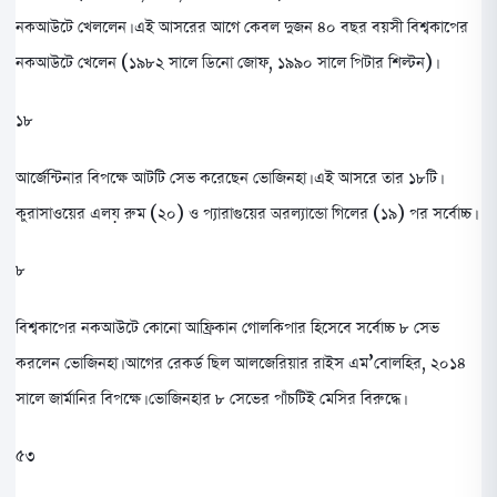
নকআউটে খেললেন। এই আসরের আগে কেবল দুজন ৪০ বছর বয়সী বিশ্বকাপের
নকআউটে খেলেন (১৯৮২ সালে ডিনো জোফ, ১৯৯০ সালে পিটার শিল্টন)।
১৮
আর্জেন্টিনার বিপক্ষে আটটি সেভ করেছেন ভোজিনহা। এই আসরে তার ১৮টি।
কুরাসাওয়ের এলয় রুম (২০) ও প্যারাগুয়ের অরল্যান্ডো গিলের (১৯) পর সর্বোচ্চ।
৮
বিশ্বকাপের নকআউটে কোনো আফ্রিকান গোলকিপার হিসেবে সর্বোচ্চ ৮ সেভ
করলেন ভোজিনহা। আগের রেকর্ড ছিল আলজেরিয়ার রাইস এম’বোলহির, ২০১৪
সালে জার্মানির বিপক্ষে। ভোজিনহার ৮ সেভের পাঁচটিই মেসির বিরুদ্ধে।
৫৩