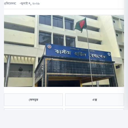
প্রতিবেদক:
জুলাই ৪, ২০২৬
ফেসবুক
এক্স
হোয়াটসঅ্যাপ
ই-মেইল