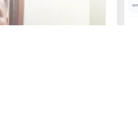
আগস
০২
০৩
০৪
েজি ১০০ গ্রাম গাঁজাসহ নির্মল (৪০) নামে এক ব্যক্তিকে