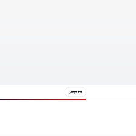
⌕
অনুসন্ধান