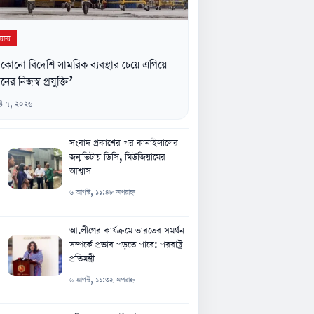
যান্য
কোনো বিদেশি সামরিক ব্যবস্থার চেয়ে এগিয়ে
নের নিজস্ব প্রযুক্তি’
্ট ৭, ২০২৬
সংবাদ প্রকাশের পর কানাইলালের
জন্মভিটায় ডিসি, মিউজিয়ামের
আশ্বাস
৬ আগস্ট, ১১:৪৮ অপরাহ্ন
আ.লীগের কার্যক্রমে ভারতের সমর্থন
সম্পর্কে প্রভাব পড়তে পারে: পররাষ্ট্র
প্রতিমন্ত্রী
৬ আগস্ট, ১১:৩২ অপরাহ্ন