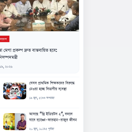
ংলাদেশ
্তা মেগা প্রকল্প দ্রুত বাস্তবায়িত হবে:
িসম্পদমন্ত্রী
 ১৯, ২০২৬
যেসব প্রাথমিক শিক্ষকদের বিরুদ্ধে
নেওয়া হচ্ছে বিভাগীয় ব্যবস্থা
১৯ জুন, ৫:৩৩ অপরাহ্ন
আসছে "থ্রি ইডিয়টস ২", বদলে
যাবে র‍্যাঞ্চো-ফারহান-রাজুর জীবন
২০ জুন, ১০:৪৫ পূর্বাহ্ন