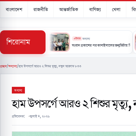
বাংলাদেশ
রাজনীতি
আন্তর্জাতিক
বাণিজ্য
খেলা
ব
শিরোনাম
এইমাত্র
অন্যান্য
্থার চেয়ে এগিয়ে ইরানের নিজস্ব প্রযুক্তি’
সংবাদ প্রকাশের পর কানাইলালের জন্মভিটায় ডিসি, মিউজিয়ামের আ
প্রচ্ছদ
/
অন্যান্য
/
হাম উপসর্গে আরও ২ শিশুর মৃত্যু, নতুন আক্রান্ত ৮৩৩
অন্যান্য
হাম উপসর্গে আরও ২ শিশুর মৃত্যু, 
প্রতিবেদক:
জুলাই ৪, ২০২৬