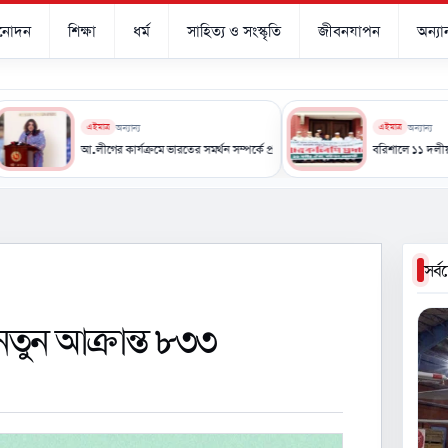
িনোদন
শিক্ষা
ধর্ম
সাহিত্য ও সংস্কৃতি
জীবনযাপন
অন্যান
এইমাত্র
অন্যান্য
এইমাত্র
অন্যান্য
শ্বাস
আ.লীগের কার্যক্রমে ভারতের সমর্থন সম্পর্কে প্রভাব পড়তে পারে: পররাষ্ট্র প্রতিমন্ত্রী
বরিশালে ১১ দলীয় ঐক্যের অবস্থান
সর্
নতুন আক্রান্ত ৮৩৩