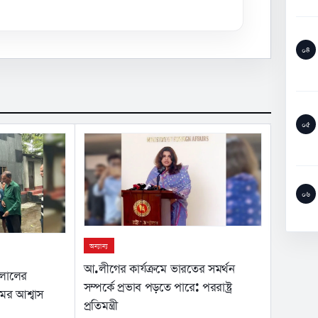
০৪
০৫
০৬
অন্যান্য
আ.লীগের কার্যক্রমে ভারতের সমর্থন
ইলালের
সম্পর্কে প্রভাব পড়তে পারে: পররাষ্ট্র
মের আশ্বাস
প্রতিমন্ত্রী