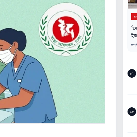
অন্
‘যে
ইরা
আগস
০২
০৩