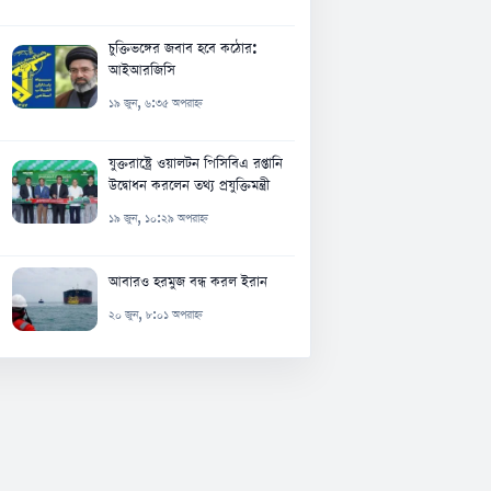
চুক্তিভঙ্গের জবাব হবে কঠোর:
আইআরজিসি
১৯ জুন, ৬:৩৫ অপরাহ্ন
যুক্তরাষ্ট্রে ওয়ালটন পিসিবিএ রপ্তানি
উদ্বোধন করলেন তথ্য প্রযুক্তিমন্ত্রী
১৯ জুন, ১০:২৯ অপরাহ্ন
আবারও হরমুজ বন্ধ করল ইরান
২০ জুন, ৮:০১ অপরাহ্ন