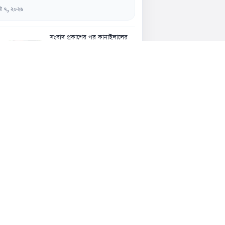
্ট ৭, ২০২৬
সংবাদ প্রকাশের পর কানাইলালের
জন্মভিটায় ডিসি, মিউজিয়ামের
আশ্বাস
৬ আগস্ট, ১১:৪৮ অপরাহ্ন
আ.লীগের কার্যক্রমে ভারতের সমর্থন
সম্পর্কে প্রভাব পড়তে পারে: পররাষ্ট্র
প্রতিমন্ত্রী
৬ আগস্ট, ১১:৩২ অপরাহ্ন
বরিশালে ১১ দলীয় ঐক্যের অবস্থান
কর্মসূচি বিক্ষোভ ও স্মারকলিপি পেশ
৬ আগস্ট, ১১:৩০ অপরাহ্ন
ঝাল-ঝাল কিছু খেতে মন চাইছে?