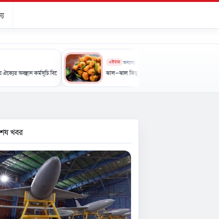
্য
এইমাত্র
অন্যান্য
 কর্মসূচি বিক্ষোভ ও স্মারকলিপি পেশ
ঝাল-ঝাল কিছু খেতে মন চাইছে? এবার বানান স্বাস্থ্যকর মুচমুচে নাশতা
বশেষ খবর