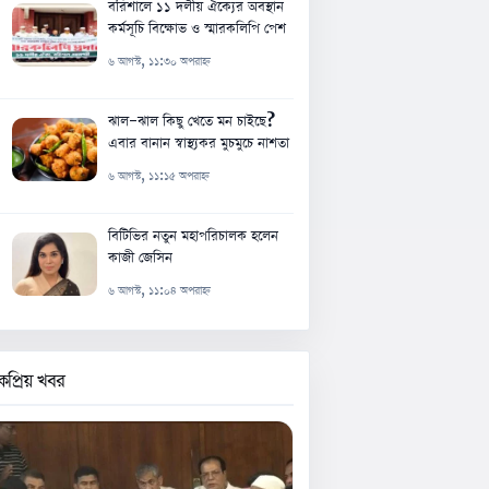
বরিশালে ১১ দলীয় ঐক্যের অবস্থান
কর্মসূচি বিক্ষোভ ও স্মারকলিপি পেশ
৬ আগস্ট, ১১:৩০ অপরাহ্ন
ঝাল-ঝাল কিছু খেতে মন চাইছে?
এবার বানান স্বাস্থ্যকর মুচমুচে নাশতা
৬ আগস্ট, ১১:১৫ অপরাহ্ন
বিটিভির নতুন মহাপরিচালক হলেন
কাজী জেসিন
৬ আগস্ট, ১১:০৪ অপরাহ্ন
কপ্রিয় খবর