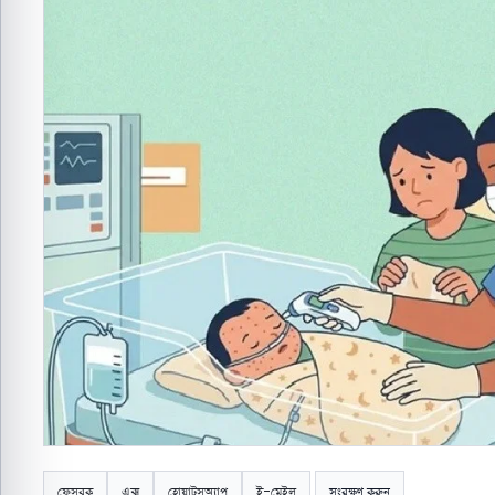
ফেসবুক
এক্স
হোয়াটসঅ্যাপ
ই-মেইল
সংরক্ষণ করুন