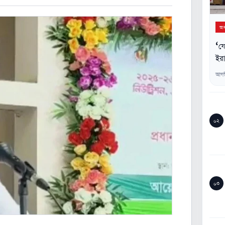
অন্
‘যে
ইরা
আগস
০২
০৩