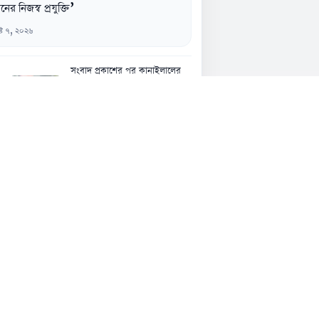
নের নিজস্ব প্রযুক্তি’
্ট ৭, ২০২৬
সংবাদ প্রকাশের পর কানাইলালের
জন্মভিটায় ডিসি, মিউজিয়ামের
আশ্বাস
৬ আগস্ট, ১১:৪৮ অপরাহ্ন
আ.লীগের কার্যক্রমে ভারতের সমর্থন
সম্পর্কে প্রভাব পড়তে পারে: পররাষ্ট্র
প্রতিমন্ত্রী
৬ আগস্ট, ১১:৩২ অপরাহ্ন
বরিশালে ১১ দলীয় ঐক্যের অবস্থান
কর্মসূচি বিক্ষোভ ও স্মারকলিপি পেশ
৬ আগস্ট, ১১:৩০ অপরাহ্ন