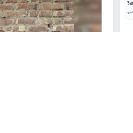
ইরা
আগস
০২
০৩
০৪