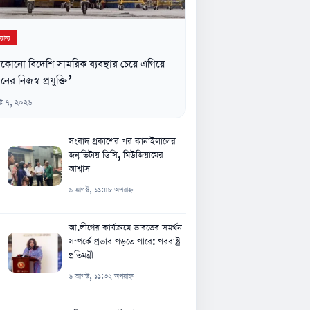
যান্য
কোনো বিদেশি সামরিক ব্যবস্থার চেয়ে এগিয়ে
নের নিজস্ব প্রযুক্তি’
্ট ৭, ২০২৬
সংবাদ প্রকাশের পর কানাইলালের
জন্মভিটায় ডিসি, মিউজিয়ামের
আশ্বাস
৬ আগস্ট, ১১:৪৮ অপরাহ্ন
আ.লীগের কার্যক্রমে ভারতের সমর্থন
সম্পর্কে প্রভাব পড়তে পারে: পররাষ্ট্র
প্রতিমন্ত্রী
৬ আগস্ট, ১১:৩২ অপরাহ্ন