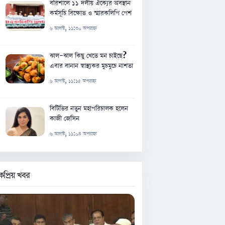
বরিশালে ১১ দলীয় ঐক্যের অবস্থান
কর্মসূচি বিক্ষোভ ও স্মারকলিপি পেশ
৬ আগস্ট, ১১:৩০ অপরাহ্ন
ঝাল-ঝাল কিছু খেতে মন চাইছে?
এবার বানান স্বাস্থ্যকর মুচমুচে নাশতা
৬ আগস্ট, ১১:১৫ অপরাহ্ন
বিটিভির নতুন মহাপরিচালক হলেন
কাজী জেসিন
৬ আগস্ট, ১১:০৪ অপরাহ্ন
কপ্রিয় খবর