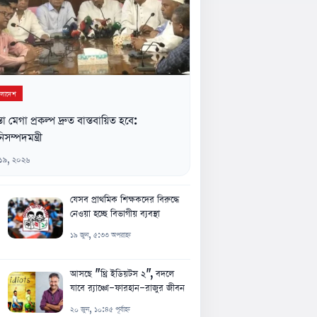
ংলাদেশ
্তা মেগা প্রকল্প দ্রুত বাস্তবায়িত হবে:
িসম্পদমন্ত্রী
 ১৯, ২০২৬
যেসব প্রাথমিক শিক্ষকদের বিরুদ্ধে
নেওয়া হচ্ছে বিভাগীয় ব্যবস্থা
১৯ জুন, ৫:৩৩ অপরাহ্ন
আসছে "থ্রি ইডিয়টস ২", বদলে
যাবে র‍্যাঞ্চো-ফারহান-রাজুর জীবন
২০ জুন, ১০:৪৫ পূর্বাহ্ন