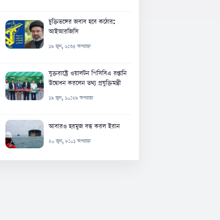
চুক্তিভঙ্গের জবাব হবে কঠোর:
আইআরজিসি
১৯ জুন, ৬:৩৫ অপরাহ্ন
যুক্তরাষ্ট্রে ওয়ালটন পিসিবিএ রপ্তানি
উদ্বোধন করলেন তথ্য প্রযুক্তিমন্ত্রী
১৯ জুন, ১০:২৯ অপরাহ্ন
আবারও হরমুজ বন্ধ করল ইরান
২০ জুন, ৮:০১ অপরাহ্ন