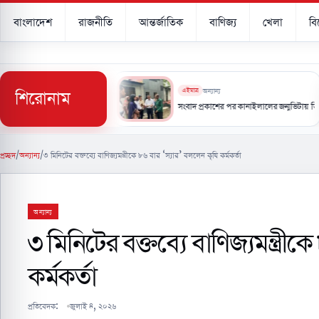
বাংলাদেশ
রাজনীতি
আন্তর্জাতিক
বাণিজ্য
খেলা
ব
শিরোনাম
এইমাত্র
অন্যান্য
যবস্থার চেয়ে এগিয়ে ইরানের নিজস্ব প্রযুক্তি’
সংবাদ প্রকাশের পর কানাইলালের জন্মভিটায় ডিসি, মিউজিয়ামে
প্রচ্ছদ
/
অন্যান্য
/
৩ মিনিটের বক্তব্যে বাণিজ্যমন্ত্রীকে ৮৬ বার ‘স্যার’ বললেন কৃষি কর্মকর্তা
অন্যান্য
৩ মিনিটের বক্তব্যে বাণিজ্যমন্ত্রী
কর্মকর্তা
প্রতিবেদক:
জুলাই ৪, ২০২৬