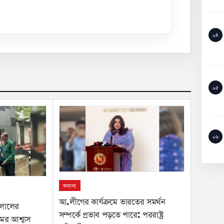
০৪
০৫
০৬
অন্যান্য
আ.লীগের কার্যক্রমে ভারতের সমর্থন
ইলালের
সম্পর্কে প্রভাব পড়তে পারে: পররাষ্ট্র
মের আশ্বাস