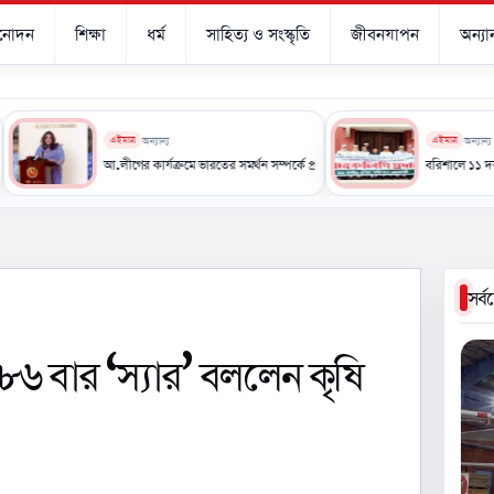
িনোদন
শিক্ষা
ধর্ম
সাহিত্য ও সংস্কৃতি
জীবনযাপন
অন্যান
এইমাত্র
অন্যান্য
এইমাত্র
অন্যান্য
র আশ্বাস
আ.লীগের কার্যক্রমে ভারতের সমর্থন সম্পর্কে প্রভাব পড়তে পারে: পররাষ্ট্র প্রতিমন্ত্রী
বরিশালে ১১ দলীয় ঐক্যের অবস্
সর্
কে ৮৬ বার ‘স্যার’ বললেন কৃষি