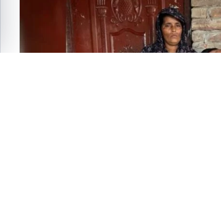
ফেসবুক
এক্স
হোয়াটসঅ্যাপ
ই-মেইল
সংরক্ষণ করুন