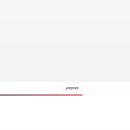
⌕
অনুসন্ধান