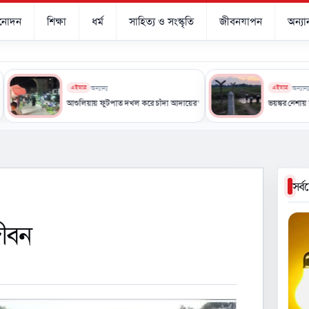
িনোদন
শিক্ষা
ধর্ম
সাহিত্য ও সংস্কৃতি
জীবনযাপন
অন্যান
এইমাত্র
অন্যান্য
এইমাত্র
অন্যান্য
আশুলিয়ায় ফুটপাত দখল করে চাঁদা আদায়ের অভিযোগ, দুর্ভোগে শ্রমিক-পথচারী
ভয়ঙ্কর নেশায় বুঁদ বাংলাদেশ
সর্
জীবন