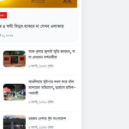
যান্য
৪ ঘণ্টা বিদ্যুৎ থাকবে না যেসব এলাকায়
্ট ৬, ২০২৬
আজ খুলছে জুলাই স্মৃতি জাদুঘর, যা
যা দেখবেন দর্শনার্থীরা
৬ আগস্ট, ১১:৫২ পূর্বাহ্ন
আশুলিয়ায় ফুটপাত দখল করে চাঁদা
আদায়ের অভিযোগ, দুর্ভোগে শ্রমিক-
পথচারী
৬ আগস্ট, ১১:৫০ পূর্বাহ্ন
ভয়ঙ্কর নেশায় বুঁদ বাংলাদেশ
৬ আগস্ট, ১১:৪৯ পূর্বাহ্ন