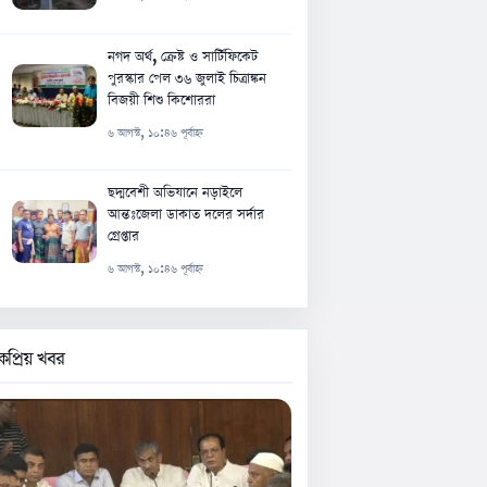
নগদ অর্থ, ক্রেষ্ট ও সার্টিফিকেট
পুরস্কার পেল ৩৬ জুলাই চিত্রাঙ্কন
বিজয়ী শিশু কিশোররা
৬ আগস্ট, ১০:৪৬ পূর্বাহ্ন
ছদ্মবেশী অভিযানে নড়াইলে
আন্তঃজেলা ডাকাত দলের সর্দার
গ্রেপ্তার
৬ আগস্ট, ১০:৪৬ পূর্বাহ্ন
কপ্রিয় খবর