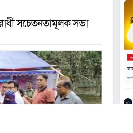
িরোধী সচেতনতামূলক সভা
অন্
আজ 
আগস
০২