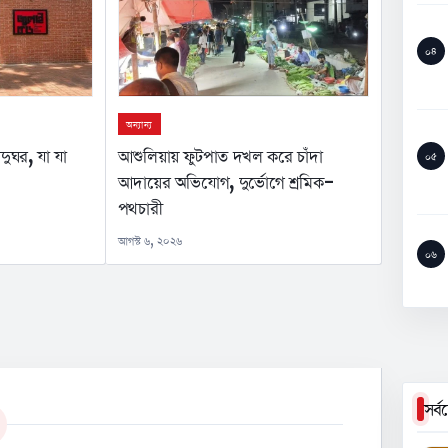
০৪
অন্যান্য
দুঘর, যা যা
আশুলিয়ায় ফুটপাত দখল করে চাঁদা
০৫
আদায়ের অভিযোগ, দুর্ভোগে শ্রমিক-
পথচারী
আগস্ট ৬, ২০২৬
০৬
সর্