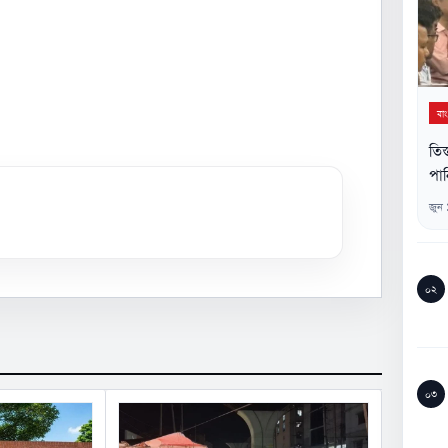
বা
তিস
পান
জুন
০২
০৩