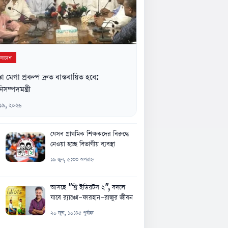
ংলাদেশ
্তা মেগা প্রকল্প দ্রুত বাস্তবায়িত হবে:
িসম্পদমন্ত্রী
 ১৯, ২০২৬
যেসব প্রাথমিক শিক্ষকদের বিরুদ্ধে
নেওয়া হচ্ছে বিভাগীয় ব্যবস্থা
১৯ জুন, ৫:৩৩ অপরাহ্ন
আসছে "থ্রি ইডিয়টস ২", বদলে
যাবে র‍্যাঞ্চো-ফারহান-রাজুর জীবন
২০ জুন, ১০:৪৫ পূর্বাহ্ন