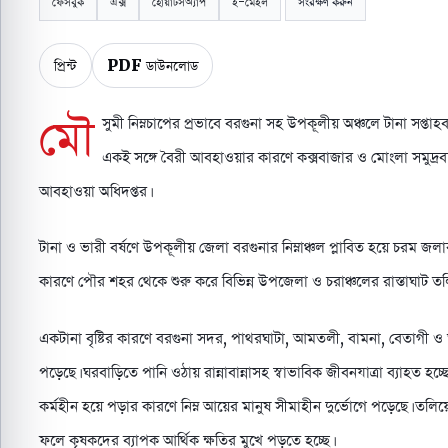
ফেসবুক
এক্স
হোয়াটসঅ্যাপ
ই-মেইল
সংরক্ষণ করুন
প্রিন্ট
PDF ডাউনলোড
মৌ
সুমী নিম্নচাপের প্রভাবে বরগুনা সহ উপকূলীয় অঞ্চলে টানা সপ্তাহব্
একই সঙ্গে বৈরী আবহাওয়ার কারণে কক্সবাজার ও মোংলা সমুদ্রবন
আবহাওয়া অধিদপ্তর।
টানা ও ভারী বর্ষণে উপকূলীয় জেলা বরগুনার নিম্নাঞ্চল প্লাবিত হয়ে চরম জলাবদ্
কারণে পৌর শহর থেকে শুরু করে বিভিন্ন উপজেলা ও চরাঞ্চলের রাস্তাঘাট তলি
একটানা বৃষ্টির কারণে বরগুনা সদর, পাথরঘাটা, আমতলী, বামনা, বেতাগী 
পড়েছে। ঘরবাড়িতে পানি ওঠায় রান্নাবান্নাসহ স্বাভাবিক জীবনযাত্রা ব্যাহত
কর্মহীন হয়ে পড়ার কারণে নিম্ন আয়ের মানুষ সীমাহীন দুর্ভোগে পড়েছে। ত
ফলে কৃষকদের ব্যাপক আর্থিক ক্ষতির মুখে পড়তে হচ্ছে।