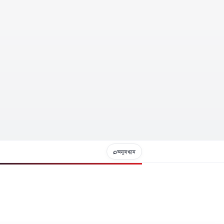
⌕
অনুসন্ধান