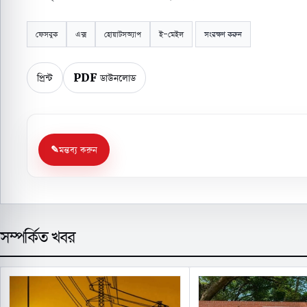
ফেসবুক
এক্স
হোয়াটসঅ্যাপ
ই-মেইল
সংরক্ষণ করুন
প্রিন্ট
PDF ডাউনলোড
মন্তব্য করুন
সম্পর্কিত খবর