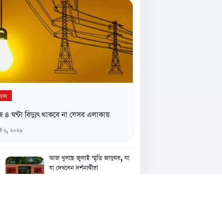
যান্য
৪ ঘণ্টা বিদ্যুৎ থাকবে না যেসব এলাকায়
্ট ৬, ২০২৬
আজ খুলছে জুলাই স্মৃতি জাদুঘর, যা
যা দেখবেন দর্শনার্থীরা
৬ আগস্ট, ১১:৫২ পূর্বাহ্ন
আশুলিয়ায় ফুটপাত দখল করে চাঁদা
আদায়ের অভিযোগ, দুর্ভোগে শ্রমিক-