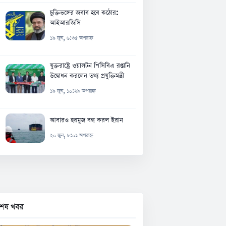
চুক্তিভঙ্গের জবাব হবে কঠোর:
আইআরজিসি
১৯ জুন, ৬:৩৫ অপরাহ্ন
যুক্তরাষ্ট্রে ওয়ালটন পিসিবিএ রপ্তানি
উদ্বোধন করলেন তথ্য প্রযুক্তিমন্ত্রী
১৯ জুন, ১০:২৯ অপরাহ্ন
আবারও হরমুজ বন্ধ করল ইরান
২০ জুন, ৮:০১ অপরাহ্ন
বশেষ খবর