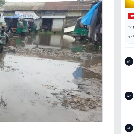
অন্
আজ 
আগস
০২
০৩
০৪