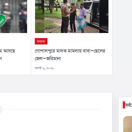
অন্যান্য
নামে আসছে
গোপালপুরে মাদক মামলায় বাবা-ছেলের
ন
জেল-জরিমানা
আগস্ট ৬, ২০২৬
সর্