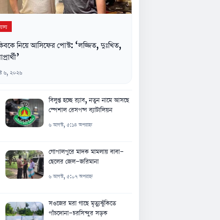
যান্য
িবকে নিয়ে আসিফের পোস্ট: ‘লজ্জিত, দুঃখিত,
াপ্রার্থী’
্ট ৬, ২০২৬
বিলুপ্ত হচ্ছে র‌্যাব, নতুন নামে আসছে
স্পেশাল রেসপন্স ব্যাটালিয়ন
৬ আগস্ট, ৫:১৪ অপরাহ্ন
গোপালপুরে মাদক মামলায় বাবা-
ছেলের জেল-জরিমানা
৬ আগস্ট, ৫:০৭ অপরাহ্ন
সওজের মরা গাছে মৃত্যুঝুঁকিতে
পাঁচদোনা-চরসিন্দুর সড়ক