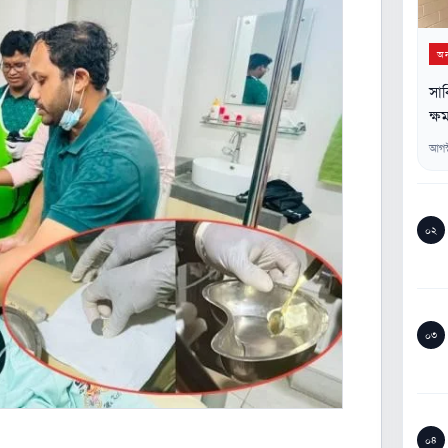
অন্
সাক
ক্ষম
আগস
০২
০৩
০৪