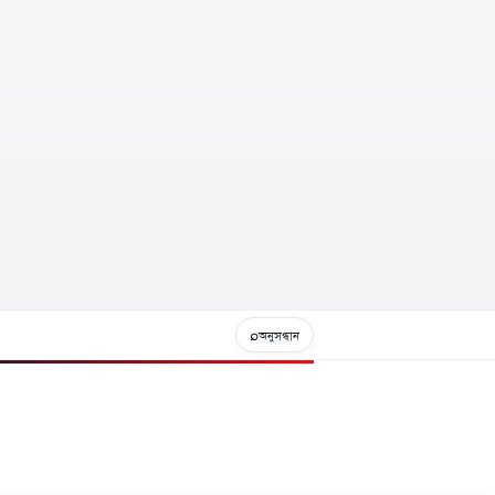
⌕
অনুসন্ধান