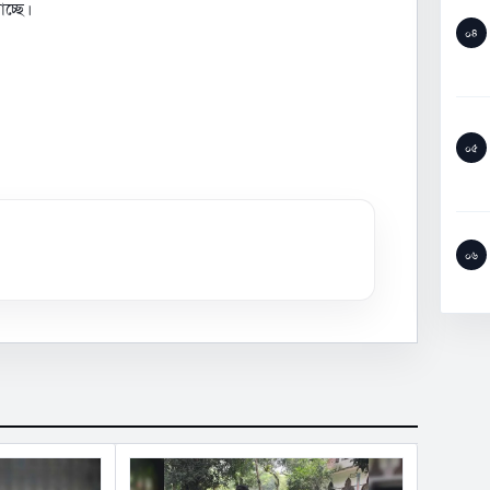
চ্ছে।
০৪
০৫
০৬