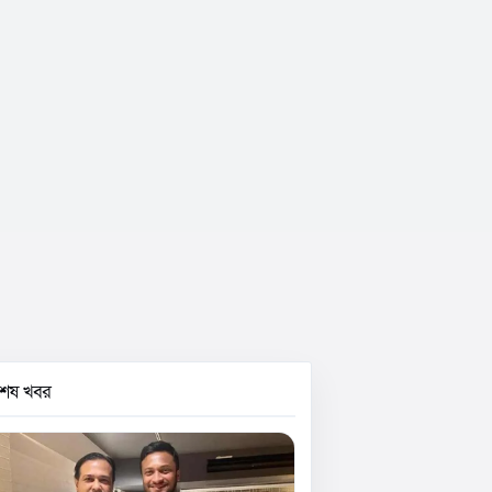
বশেষ খবর