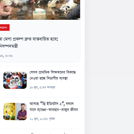
ংলাদেশ
্তা মেগা প্রকল্প দ্রুত বাস্তবায়িত হবে:
িসম্পদমন্ত্রী
 ১৯, ২০২৬
যেসব প্রাথমিক শিক্ষকদের বিরুদ্ধে
নেওয়া হচ্ছে বিভাগীয় ব্যবস্থা
১৯ জুন, ৫:৩৩ অপরাহ্ন
আসছে "থ্রি ইডিয়টস ২", বদলে
যাবে র‍্যাঞ্চো-ফারহান-রাজুর জীবন
২০ জুন, ১০:৪৫ পূর্বাহ্ন