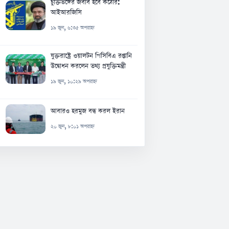
চুক্তিভঙ্গের জবাব হবে কঠোর:
আইআরজিসি
১৯ জুন, ৬:৩৫ অপরাহ্ন
যুক্তরাষ্ট্রে ওয়ালটন পিসিবিএ রপ্তানি
উদ্বোধন করলেন তথ্য প্রযুক্তিমন্ত্রী
১৯ জুন, ১০:২৯ অপরাহ্ন
আবারও হরমুজ বন্ধ করল ইরান
২০ জুন, ৮:০১ অপরাহ্ন