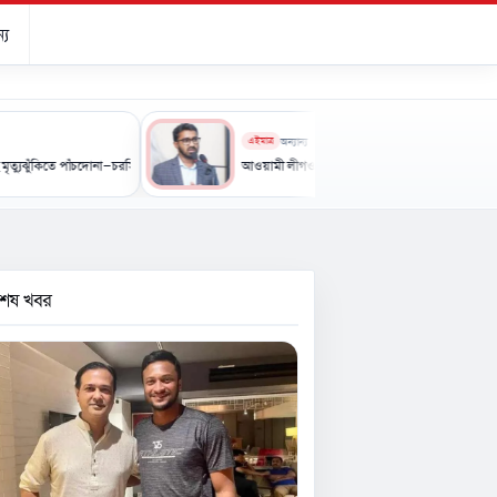
্য
এইমাত্র
অন্যান্য
াঁচদোনা-চরসিন্দুর সড়ক
আওয়ামী লীগও ঢোকার সম্ভাবনা রয়েছে: রাশেদ খান
বশেষ খবর