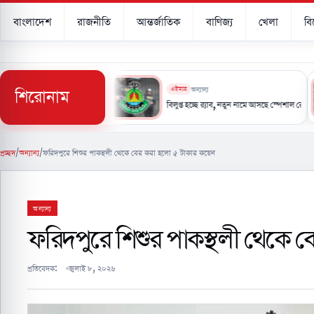
বাংলাদেশ
রাজনীতি
আন্তর্জাতিক
বাণিজ্য
খেলা
ব
শিরোনাম
এইমাত্র
অন্যান্য
‘লজ্জিত, দুঃখিত, ক্ষমাপ্রার্থী’
বিলুপ্ত হচ্ছে র‌্যাব, নতুন নামে আসছে স্পেশাল রেসপন্স ব্যাটালিয়ন
প্রচ্ছদ
/
অন্যান্য
/
ফরিদপুরে শিশুর পাকস্থলী থেকে বের করা হলো ৫ টাকার কয়েন
অন্যান্য
ফরিদপুরে শিশুর পাকস্থলী থেকে 
প্রতিবেদক:
জুলাই ৮, ২০২৬