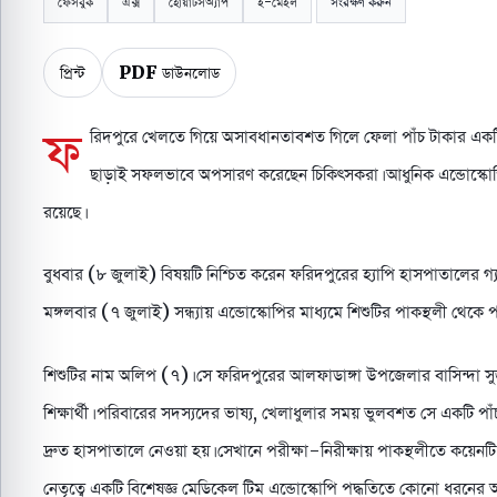
ফেসবুক
এক্স
হোয়াটসঅ্যাপ
ই-মেইল
সংরক্ষণ করুন
প্রিন্ট
PDF ডাউনলোড
ফ
রিদপুরে খেলতে গিয়ে অসাবধানতাবশত গিলে ফেলা পাঁচ টাকার একটি 
ছাড়াই সফলভাবে অপসারণ করেছেন চিকিৎসকরা। আধুনিক এন্ডোস্কোপি প
রয়েছে।
বুধবার (৮ জুলাই) বিষয়টি নিশ্চিত করেন ফরিদপুরের হ্যাপি হাসপাতালের গ্যা
মঙ্গলবার (৭ জুলাই) সন্ধ্যায় এন্ডোস্কোপির মাধ্যমে শিশুটির পাকস্থলী থেকে 
শিশুটির নাম অলিপ (৭)। সে ফরিদপুরের আলফাডাঙ্গা উপজেলার বাসিন্দা সুজন 
শিক্ষার্থী। পরিবারের সদস্যদের ভাষ্য, খেলাধুলার সময় ভুলবশত সে একটি পা
দ্রুত হাসপাতালে নেওয়া হয়। সেখানে পরীক্ষা-নিরীক্ষায় পাকস্থলীতে কয়েন
নেতৃত্বে একটি বিশেষজ্ঞ মেডিকেল টিম এন্ডোস্কোপি পদ্ধতিতে কোনো ধরনের 