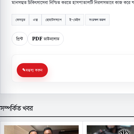
মানসম্মত চিকিৎসাসেবা নিশ্চিত করতে হাসপাতালটি নিরলসভাবে কাজ করে যা
ফেসবুক
এক্স
হোয়াটসঅ্যাপ
ই-মেইল
সংরক্ষণ করুন
প্রিন্ট
PDF ডাউনলোড
মন্তব্য করুন
সম্পর্কিত খবর