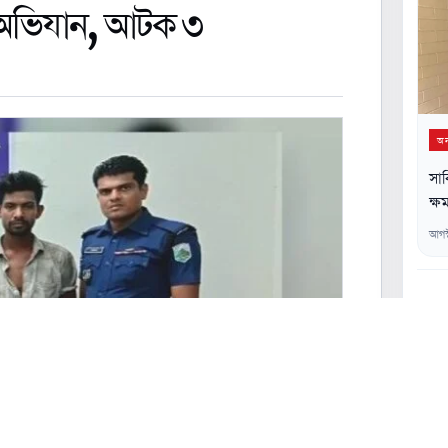
 অভিযান, আটক ৩
অন্
সাক
ক্ষম
আগস
০২
০৩