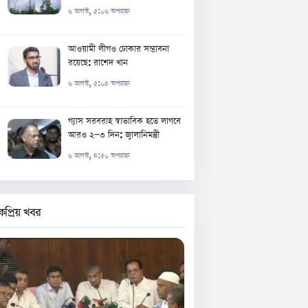
৬ আগস্ট, ৫:০৬ অপরাহ্ন
আওয়ামী লীগও ঢোকার সম্ভাবনা
রয়েছে: রাশেদ খান
৬ আগস্ট, ৫:০৫ অপরাহ্ন
গ্যাস সরবরাহ স্বাভাবিক হতে লাগবে
আরও ২-৩ দিন: জ্বালানিমন্ত্রী
৬ আগস্ট, ৪:৫০ অপরাহ্ন
কপ্রিয় খবর