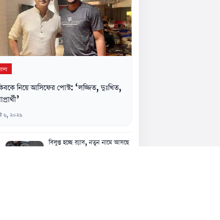
যান্য
িবকে নিয়ে আসিফের পোস্ট: ‘লজ্জিত, দুঃখিত,
াপ্রার্থী’
্ট ৬, ২০২৬
বিলুপ্ত হচ্ছে র‌্যাব, নতুন নামে আসছে
স্পেশাল রেসপন্স ব্যাটালিয়ন
৬ আগস্ট, ৫:১৪ অপরাহ্ন
গোপালপুরে মাদক মামলায় বাবা-
ছেলের জেল-জরিমানা
৬ আগস্ট, ৫:০৭ অপরাহ্ন