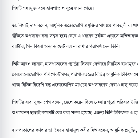
শিশুটি শঙ্কামুক্ত বলে হাসপাতাল সূত্রে জানা গেছে।
ডা. নিমাই দাস বলেন, আধুনিক এন্ডোস্কোপি প্রযুক্তির মাধ্যমে পাকস্থলী বা খ
ঝুঁকিতে অপসারণ করা সম্ভব হচ্ছে। তবে এ ধরনের দুর্ঘটনা এড়াতে অভিভাব
ব্যাটারি, পিন কিংবা অন্যান্য ছোট বস্তু না রাখার পরামর্শ দেন তিনি।
তিনি আরও জানান, হাসপাতালের গ্যাস্ট্রো লিভার সেন্টারে নিয়মিত ব্যথামুক্
কোলোনোস্কোপিক পলিপেকটমিসহ পরিপাকতন্ত্রের বিভিন্ন আধুনিক চিকিৎসাসেবা
থাকা বিভিন্ন বিদেশি বস্তু এন্ডোস্কোপির মাধ্যমে অপসারণের সেবাও চালু রয়েছ
শিশুটির বাবা সুজন শেখ বলেন, ছেলে কয়েন গিলে ফেলায় পুরো পরিবার উদ্বিগ
অপারেশন ছাড়াই কয়েনটি বের করা সম্ভব হয়েছে। এজন্য তিনি চিকিৎসক ও হাস
হাসপাতালের কর্ণধার ডা. সৈয়দ হাসানুল কবীর মিশু বলেন, আধুনিক প্রযুক্তি