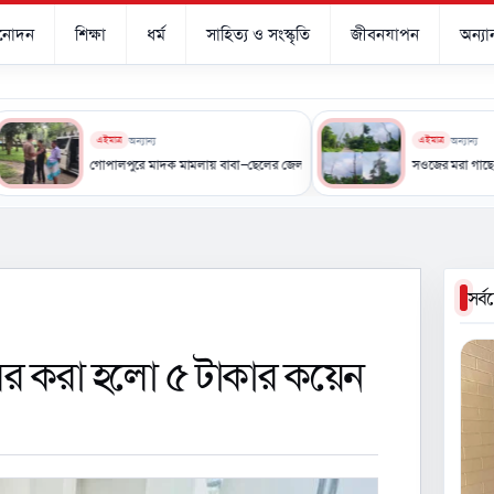
িনোদন
শিক্ষা
ধর্ম
সাহিত্য ও সংস্কৃতি
জীবনযাপন
অন্যান
এইমাত্র
অন্যান্য
এইমাত্র
অন্যান্য
গোপালপুরে মাদক মামলায় বাবা-ছেলের জেল-জরিমানা
সওজের মরা গাছে মৃত্যুঝুঁকিতে প
সর্
বের করা হলো ৫ টাকার কয়েন