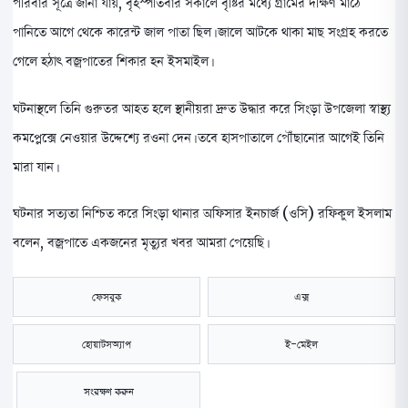
পরিবার সূত্রে জানা যায়, বৃহস্পতিবার সকালে বৃষ্টির মধ্যে গ্রামের দক্ষিণ মাঠে
পানিতে আগে থেকে কারেন্ট জাল পাতা ছিল। জালে আটকে থাকা মাছ সংগ্রহ করতে
গেলে হঠাৎ বজ্রপাতের শিকার হন ইসমাইল।
ঘটনাস্থলে তিনি গুরুতর আহত হলে স্থানীয়রা দ্রুত উদ্ধার করে সিংড়া উপজেলা স্বাস্থ্য
কমপ্লেক্সে নেওয়ার উদ্দেশ্যে রওনা দেন। তবে হাসপাতালে পৌঁছানোর আগেই তিনি
মারা যান।
ঘটনার সত্যতা নিশ্চিত করে সিংড়া থানার অফিসার ইনচার্জ (ওসি) রফিকুল ইসলাম
বলেন, বজ্রপাতে একজনের মৃত্যুর খবর আমরা পেয়েছি।
ফেসবুক
এক্স
হোয়াটসঅ্যাপ
ই-মেইল
সংরক্ষণ করুন