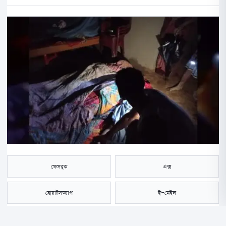
ফেসবুক
এক্স
হোয়াটসঅ্যাপ
ই-মেইল
সংরক্ষণ করুন