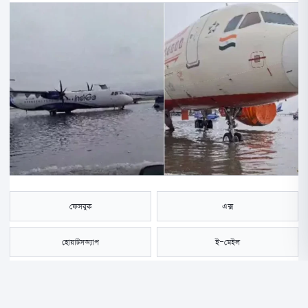
ফেসবুক
এক্স
হোয়াটসঅ্যাপ
ই-মেইল
সংরক্ষণ করুন