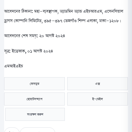
আবেদনের ঠিকানা:
মহা-ব্যবস্থাপক, অ্যাডমিন অ্যান্ড এইচআরএম, এসেনসিয়াল
ড্রাগস কোম্পানি লিমিটেড, ৩৯৫-৩৯৭ তেজগাঁও শিল্প এলাকা, ঢাকা-১২০৮।
আবেদনের শেষ সময়:
২০ আগস্ট ২০২৪
সূত্র: ইত্তেফাক, ০১ আগস্ট ২০২৪
এমআইএইচ
ফেসবুক
এক্স
হোয়াটসঅ্যাপ
ই-মেইল
সংরক্ষণ করুন