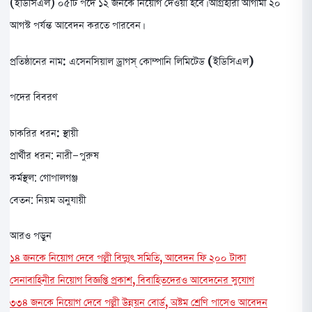
(ইডিসিএল) ০৫টি পদে ১২ জনকে নিয়োগ দেওয়া হবে। আগ্রহীরা আগামী ২০
আগস্ট পর্যন্ত আবেদন করতে পারবেন।
প্রতিষ্ঠানের নাম: এসেনসিয়াল ড্রাগস্ কোম্পানি লিমিটেড (ইডিসিএল)
পদের বিবরণ
চাকরির ধরন:
স্থায়ী
প্রার্থীর ধরন: নারী-পুরুষ
কর্মস্থল: গোপালগঞ্জ
বেতন: নিয়ম অনুযায়ী
আরও পড়ুন
১৪ জনকে নিয়োগ দেবে পল্লী বিদ্যুৎ সমিতি, আবেদন ফি ২০০ টাকা
সেনাবাহিনীর নিয়োগ বিজ্ঞপ্তি প্রকাশ, বিবাহিতদেরও আবেদনের সুযোগ
৩৩৪ জনকে নিয়োগ দেবে পল্লী উন্নয়ন বোর্ড, অষ্টম শ্রেণি পাসেও আবেদন