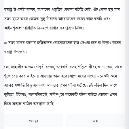
স্বরাষ্ট্র উপদেষ্টা বলেন, আমাদের প্রস্তুতির কোনো ঘাটতি নেই। পাঁচ থেকে ছয় মাস
সময় হাতে আছে। আমরা সুষ্ঠু নির্বাচন আয়োজনের লক্ষ্যে কাজ করছি এবং
আইনশৃঙ্খলা পরিস্থিতি নিয়ন্ত্রণে রাখার সব প্রস্তুতি নিচ্ছি।
এ সময় মবের ঘটনায় জড়িতদের কোনোভাবেই ছাড় দেওয়া হবে না উল্লেখ করেন
স্বরাষ্ট্র উপদেষ্টা।
মো. জাহাঙ্গীর আলম চৌধুরী বলেন, অপরাধী যতই শক্তিশালী হোক না কেন, তাকে
খুঁজে বের করে আইনের আওতায় আনা হবে। আগে মবের সংখ্যা অনেকটা কমে
এলেও সম্প্রতি কিছু এলাকায় আবারও এমন ঘটনা ঘটেছে। দুই-তিন দিন আগে
কুমিল্লা, চিটাগাং, লালমনিরহাট, ফরিদপুরে কয়েকটি ঘটনা ঘটেছে। আমরা এসব
নিয়ে অত্যন্ত কঠোর অবস্থানে আছি
ফেসবুক
এক্স