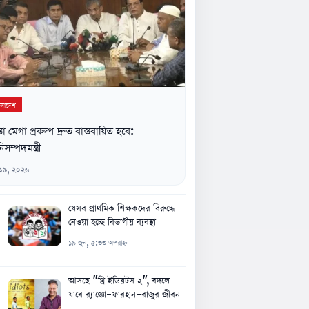
ংলাদেশ
্তা মেগা প্রকল্প দ্রুত বাস্তবায়িত হবে:
িসম্পদমন্ত্রী
 ১৯, ২০২৬
যেসব প্রাথমিক শিক্ষকদের বিরুদ্ধে
নেওয়া হচ্ছে বিভাগীয় ব্যবস্থা
১৯ জুন, ৫:৩৩ অপরাহ্ন
আসছে "থ্রি ইডিয়টস ২", বদলে
যাবে র‍্যাঞ্চো-ফারহান-রাজুর জীবন