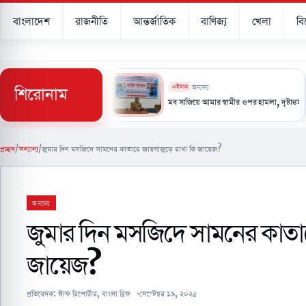
বাংলাদেশ
রাজনীতি
আন্তর্জাতিক
বাণিজ্য
খেলা
ব
শিরোনাম
এইমাত্র
অন্যান্য
মলায় ইয়েমেনে ৫৮ সেনা নিহত
মব সাজিয়ে আমার স্বামীর ওপর হামলা, দৃষ্টান্তমূলক শাস্তির দাবি- 
প্রচ্ছদ
/
অন্যান্য
/
জুমার দিন মসজিদে সামনের কাতারে জায়গাজুড়ে রাখা কি জায়েজ?
অন্যান্য
জুমার দিন মসজিদে সামনের কাতা
জায়েজ?
প্রতিবেদক:
স্টাফ রিপোর্টার, বাংলা ব্রিফ
সেপ্টেম্বর ১৯, ২০২৫