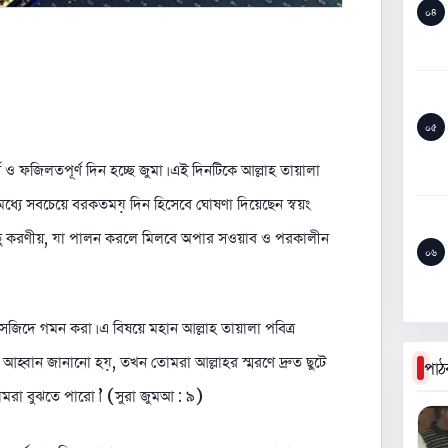
০৪
০৫
্ণ ও ফজিলতপূর্ণ দিন হচ্ছে জুমা। এই দিনটিকে আল্লাহ তায়ালা
 মধ্যে সবচেয়ে বরকতময় দিন হিসেবে ঘোষণা দিয়েছেন স্বয়ং
ষ কিছু করণীয়, যা পালন করলে মিলবে অপার সওয়াব ও পরকালীন
০৬
মসজিদে গমন করা। এ বিষয়ে মহান আল্লাহ তায়ালা পবিত্র
হ্বান জানানো হয়, তখন তোমরা আল্লাহর স্মরণে দ্রুত ছুটে
পাঠ
মরা বুঝতে পারো।’ (সুরা জুমআ : ৯)