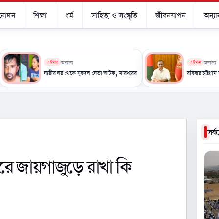
িনোদন
শিক্ষা
ধর্ম
সাহিত্য ও সংস্কৃতি
জীবনযাপন
অন্যান
এইমাত্র
অন্যান্য
এইমাত্র
অন্যান্য
স্ত্রী তারিন আক্তারের
নারীর ঘর থেকে যুবদল নেতা আটক, মারধরের ভিডিও ভাইরাল
রবিবার চট্টগ্রাম যাবেন প্রধানমন্ত
সর্
রে জায়গাজুড়ে রাখা কি