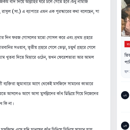
জকর্ম বাদ দিয়ে আল্লাহর ঘরে চলে যেতে হবে। শুধু নামাজ
 রাসুল (সা.) এ ব্যাপারে এমন এক পুরস্কারের কথা বলেছেন, যা
ি জুমার দিন ফরজ গোসলের মতো গোসল করে এবং প্রথম প্রহরে
বা
বানির সওয়াব, তৃতীয় প্রহরে গেলে ভেড়া, চতুর্থ প্রহরে গেলে
তিস
মাম খুতবা দিতে মিম্বারে ওঠেন, তখন ফেরেশতারা আর আমল
পান
জুন
লী ব্যক্তিরা জুমাবারে আগে থেকেই মসজিদে সামনের কাতারে
 করতে আসলেও আগে আসা মুসল্লিদের কাঁধ ডিঙিয়ে গিয়ে নিজেদের
০২
 কি না।
০৩
েউ মসজিদে এসে যদি মানুষের কাঁধ ডিঙিয়ে ডিঙিয়ে সামনে যায়,