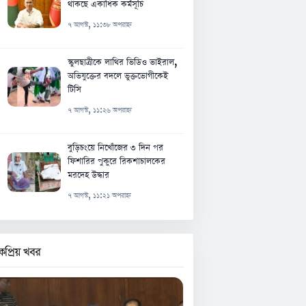
থাকছে একাধিক কর্মসূচি
৭ আগস্ট, ১১:৩৮ অপরাহ্ন
স্কুলছাত্রীকে লাথির ভিডিও ভাইরাল,
অভিযুক্তের বদলে ভুক্তভোগীকেই
টিসি
৭ আগস্ট, ১১:২৬ অপরাহ্ন
বুড়িচংয়ে নিখোঁজের ৩ দিন পর
ফিশারির পুকুরে রিকশাচালকের
মরদেহ উদ্ধার
৭ আগস্ট, ১১:২১ অপরাহ্ন
কপ্রিয় খবর