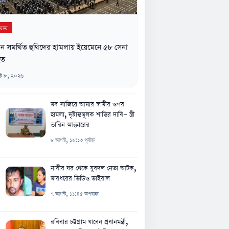
যান্য
ন সমর্থিত হুথিদের হামলায় ইয়েমেনে ৫৮ সেনা
হত
্ট ৮, ২০২৬
মব সাজিয়ে আমার স্বামীর ওপর
হামলা, দৃষ্টান্তমূলক শাস্তির দাবি- স্ত্রী
তারিন আক্তারের
৮ আগস্ট, ১২:১৩ পূর্বাহ্ন
নারীর ঘর থেকে যুবদল নেতা আটক,
মারধরের ভিডিও ভাইরাল
৭ আগস্ট, ১১:৪৫ অপরাহ্ন
রবিবার চট্টগ্রাম যাবেন প্রধানমন্ত্রী,