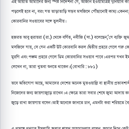
এই আয়াত আমাদের জন্য স্পষ্ট নির্দেশনা যে, আজান হওয়ামাত্রই দুনিয়াবি কা
পড়লেই হবে না, বরং যত তাড়াতাড়ি সম্ভব মসজিদে পৌঁছানোই কাম্য। কেননা,
কোরবানির সওয়াবের সঙ্গে তুলনীয়।
হজরত আবু হুরায়রা (রা.) থেকে বর্ণিত, নবীজি (সা.) বলেছেন,‘যে ব্যক্ত
মসজিদে যায়, সে যেন একটি উট কোরবানি করল। দ্বিতীয় প্রহরে গেলে গরু কোর
মুরগি এবং পঞ্চম প্রহরে গেলে ডিম কোরবানির সওয়াব পাবে। এরপর যখন ই
লেখেন না, তারা খুতবা শুনতে থাকেন। (বোখারি : ৮৮১)
তবে অভিযোগ আছে, আমাদের দেশের অনেক মুতওয়াল্লি বা স্থানীয় প্রভাবশা
নিজেদের জন্য জায়গাজুড়ে রাখেন। এ ক্ষেত্রে তারা সবার শেষে জুমা আদায়
জুড়ে রাখা জায়গায় বসেন। তাই অনেকে জানতে চান, এমনটা করা শরিয়তে বৈধ
এ প্রসঙ্গে প্রখ্যাত ইসলামি স্কলার শায়খ আহমাদুল্লাহ বলেন, জুমার দিনে ক