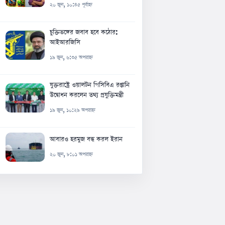
২০ জুন, ১০:৪৫ পূর্বাহ্ন
চুক্তিভঙ্গের জবাব হবে কঠোর:
আইআরজিসি
১৯ জুন, ৬:৩৫ অপরাহ্ন
যুক্তরাষ্ট্রে ওয়ালটন পিসিবিএ রপ্তানি
উদ্বোধন করলেন তথ্য প্রযুক্তিমন্ত্রী
১৯ জুন, ১০:২৯ অপরাহ্ন
আবারও হরমুজ বন্ধ করল ইরান
২০ জুন, ৮:০১ অপরাহ্ন