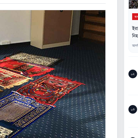
অন্
ইরা
নি
আগস
০২
০৩