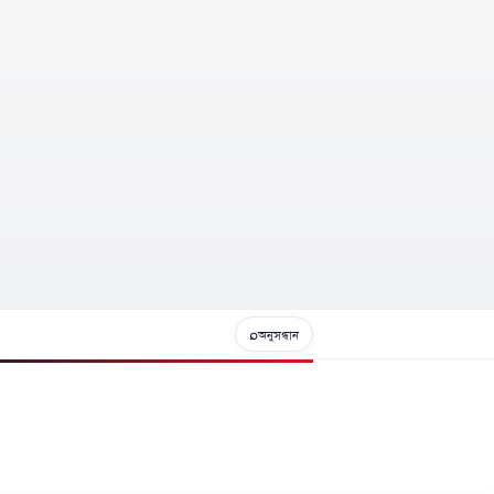
⌕
অনুসন্ধান