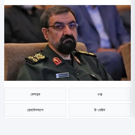
ফেসবুক
এক্স
হোয়াটসঅ্যাপ
ই-মেইল
সংরক্ষণ করুন