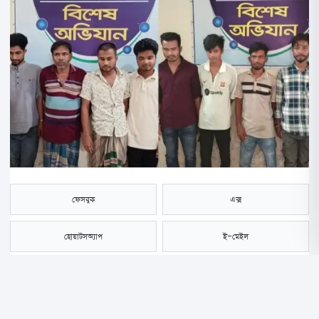
ফেসবুক
এক্স
হোয়াটসঅ্যাপ
ই-মেইল
সংরক্ষণ করুন
নীলফামারীর কিশোরগঞ্জে ক্যাসিনো জুয়াড়িসহ আটজনকে গ্রেপ্তার করেছে পুলিশ।