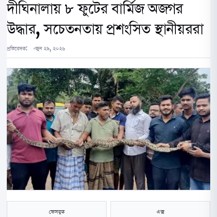
দীঘিনালায় ৮ ফুটের বার্মিজ অজগর
উদ্ধার, সচেতনতায় প্রশংসিত স্থানীয়ররা
প্রতিবেদক:
জুন ২৯, ২০২৬
ফেসবুক
এক্স