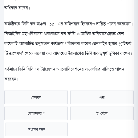
অধিকার করেন।
কর্মজীবনে তিনি কর অঞ্চল-১৫-এর কমিশনার হিসেবেও দায়িত্ব পালন করেছেন।
সিআইসির মহাপরিচালক থাকাকালে কর ফাঁকি ও আর্থিক অনিয়মসংক্রান্ত বেশ
কয়েকটি আলোচিত অনুসন্ধান কার্যক্রম পরিচালনা করেন। অনলাইন জুয়ার প্ল্যাটফর্ম
‘উল্কাগেমস’ থেকে বকেয়া কর আদায়ের উদ্যোগেও তিনি গুরুত্বপূর্ণ ভূমিকা রাখেন।
বর্তমানে তিনি বিসিএস ট্যাক্সেশন অ্যাসোসিয়েশনের সভাপতির দায়িত্বও পালন
করছেন।
ফেসবুক
এক্স
হোয়াটসঅ্যাপ
ই-মেইল
সংরক্ষণ করুন