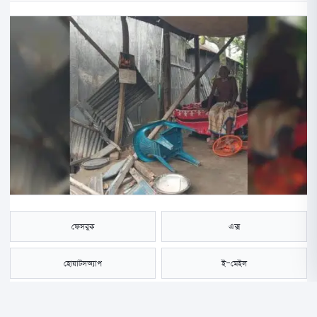
ফেসবুক
এক্স
হোয়াটসঅ্যাপ
ই-মেইল
সংরক্ষণ করুন