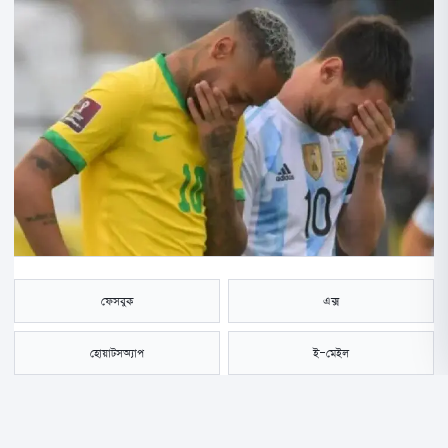
ফেসবুক
এক্স
হোয়াটসঅ্যাপ
ই-মেইল
সংরক্ষণ করুন