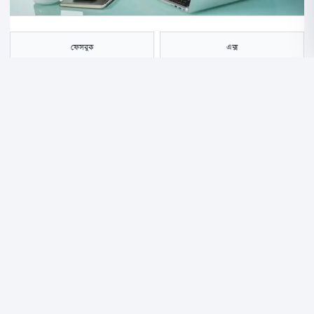
ফেসবুক
এক্স
হোয়াটসঅ্যাপ
ই-মেইল
সংরক্ষণ করুন
দেশের প্রযুক্তিখাতের ব্যবসায়ী ও স্মার্ট টেকনোলজিসের ব্যবস্থাপনা পরিচালক
জহিরুল ইসলামের বিরুদ্ধে দেশের বাইরে সংশ্লিষ্ট কর্তৃপক্ষের অনুমতি ব্যতিরেকে
ব্যবসা পরিচালনার একটি অভিযোগ অনুসন্ধান করছে দুর্নীতি দমন কমিশন (দুদক)।
তবে সংশ্লিষ্ট বিভিন্ন সূত্রে জানা গেছে, এটি মূলত একটি প্রাথমিক পর্যায়ের অভিযোগ
এবং বিষয়টির সত্যতা নিশ্চিত করতে এখনো তদন্ত প্রক্রিয়া চলমান রয়েছে।
অভিযোগের তির মূলত জহিরুল ইসলাম এবং তার ভাই মাঝহারুল ইসলামের দিকে,
যেখানে দাবি করা হচ্ছে যে তারা সিঙ্গাপুর ও দুবাইয়ের মতো বাণিজ্যিক