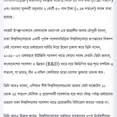
যোগাযোগপ্রযুক্তি (আইসিটি) সরঞ্জাম খাতে ৬ কোটি ২০ লাখ টাকা (০.৬০ শতাংশ)
এবং অন্যান্য মূলধনী অনুদানে ২ কোটি ৫০ লাখ টাকা (০.২৪ শতাংশ) বরাদ্দ রাখা
হয়েছে।
বাজেট উপস্থাপনকালে কোষাধ্যক্ষ অধ্যাপক এম জাহাঙ্গীর আলম চৌধুরী বলেন,
ঢাকা বিশ্ববিদ্যালয়কে একটি পূর্ণাঙ্গ গবেষণাভিত্তিক বিশ্ববিদ্যালয়ে রূপান্তরের বিকল্প
নেই। গবেষণা খাতে অর্থায়নের ঘাটতি নিয়ে উদ্বেগ প্রকাশ করে তিনি বলেন,
২০২৬–২৭ অর্থবছরে ইউজিসি গবেষণা খাতে কোনো বরাদ্দ দেয়নি। তিনি জানান,
বাংলাদেশের গবেষণা ও উন্নয়ন (R&D) খাতে ব্যয় জিডিপির মাত্র শূন্য দশমিক ৩
শতাংশ, যা ভারত, চীন ও দক্ষিণ কোরিয়ার মতো দেশের তুলনায় অনেক কম।
তিনি আরও বলেন, এশিয়ার শীর্ষ বিশ্ববিদ্যালয়গুলো তাদের মোট বাজেটের ১০
থেকে ২৫ শতাংশ মৌলিক ও প্রয়োগধর্মী গবেষণায় ব্যয় করে। কিন্তু পর্যাপ্ত অর্থায়নের
অভাবে ঢাকা বিশ্ববিদ্যালয় গবেষণা খাতে প্রয়োজনীয় বিনিয়োগ করতে পারছে না।
তিনি আরও উল্লেখ করেন, বিশ্ববিদ্যালয়ের অর্থায়নে সরকারের ওপর নির্ভরশীলতা