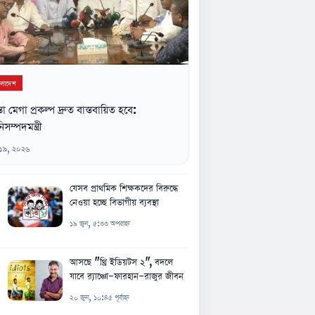
ংলাদেশ
্তা মেগা প্রকল্প দ্রুত বাস্তবায়িত হবে:
িসম্পদমন্ত্রী
 ১৯, ২০২৬
যেসব প্রাথমিক শিক্ষকদের বিরুদ্ধে
নেওয়া হচ্ছে বিভাগীয় ব্যবস্থা
১৯ জুন, ৫:৩৩ অপরাহ্ন
আসছে "থ্রি ইডিয়টস ২", বদলে
যাবে র‍্যাঞ্চো-ফারহান-রাজুর জীবন
২০ জুন, ১০:৪৫ পূর্বাহ্ন