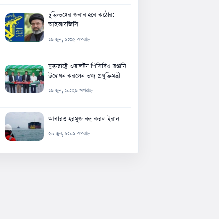
চুক্তিভঙ্গের জবাব হবে কঠোর:
আইআরজিসি
১৯ জুন, ৬:৩৫ অপরাহ্ন
যুক্তরাষ্ট্রে ওয়ালটন পিসিবিএ রপ্তানি
উদ্বোধন করলেন তথ্য প্রযুক্তিমন্ত্রী
১৯ জুন, ১০:২৯ অপরাহ্ন
আবারও হরমুজ বন্ধ করল ইরান
২০ জুন, ৮:০১ অপরাহ্ন