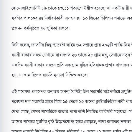
হোমোজাইগোসিটি ৮৯ থেকে ৯৩.১১ শতাংশে উন্নীত হয়েছে, যা একটি স্থায়ী জাত 
মুরগির পালকের রঙ নির্ধারণকারী এসওএক্স-১০ জিনের ডিলিশন শনাক্তে একট
প্রজনন কর্মসূচিতে বড় ভূমিকা রাখবে।
তিনি বলেন, জাতটির কিছু প্যারেন্ট লাইন ৬২ সপ্তাহে প্রায় ২০৫টি পর্যন্ত 
বয়সী বাচ্চার ওজন যেখানে সাধারণত ২৬ থেকে ২৮ গ্রাম হয়, সেখানে নতুন উদ
একদিন বয়সী বাচ্চার ওজনে প্রতি এক গ্রাম বৃদ্ধির ইতিবাচক প্রভাব বাজারজা
হয়, যা খামারিদের বাড়তি মুনাফা নিশ্চিত করবে।
এই গবেষণা প্রকল্পের অন্যতম অনন্য বৈশিষ্ট্য ছিল সরাসরি মাঠপর্যায়ে প্রযুক্তি হ
গবেষণা দল সরাসরি গ্রামে গিয়ে ১৫ থেকে ২৫ জনের ক্লাস্টারভিত্তিক নারী খ
দেখা গেছে, যেসব খামারিকে বাচ্চার পাশাপাশি নিয়মিত কারিগরি সহায়তা, সঠিক স
তাদের খামারে মুরগির বৃদ্ধি উল্লেখযোগ্য হারে বেড়েছে, খাদ্য রূপান্তর দক্ষত
অনেক খামারি নির্ধারিত ৫০ দিনের পরিবর্তে ১০ থেকে ১২ সপ্তাহ পর্যন্ত এই মু