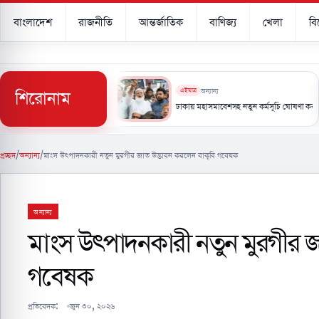
বাংলাদেশ
রাজনীতি
আন্তর্জাতিক
বাণিজ্য
খেলা
ব
শিরোনাম
এইমাত্র
অন্যান্য
ধে কর্মপরিকল্পনা তৈরির নির্দেশ প্রধানমন্ত্রীর
ঢাকায় মহাসমাবেশসহ নতুন কর্মসূচি ঘোষণা করলো ১১ দলীয় ঐক
প্রচ্ছদ
/
অন্যান্য
/
মাংস উৎপাদনকারী নতুন মুরগীর জাত উদ্ভাবন করলেন বাকৃবি গবেষক
অন্যান্য
মাংস উৎপাদনকারী নতুন মুরগীর জ
গবেষক
প্রতিবেদক:
জুন ৩০, ২০২৬