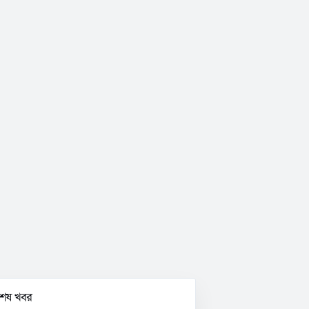
বশেষ খবর