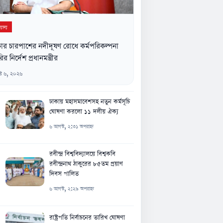
যান্য
ার চারপাশের নদীদূষণ রোধে কর্মপরিকল্পনা
ির নির্দেশ প্রধানমন্ত্রীর
্ট ৬, ২০২৬
ঢাকায় মহাসমাবেশসহ নতুন কর্মসূচি
ঘোষণা করলো ১১ দলীয় ঐক্য
৬ আগস্ট, ২:৩১ অপরাহ্ন
রবীন্দ্র বিশ্ববিদ্যালয়ে বিশ্বকবি
রবীন্দ্রনাথ ঠাকুরের ৮৫তম প্রয়াণ
দিবস পালিত
৬ আগস্ট, ২:২৯ অপরাহ্ন
রাষ্ট্রপতি নির্বাচনের তারিখ ঘোষণা