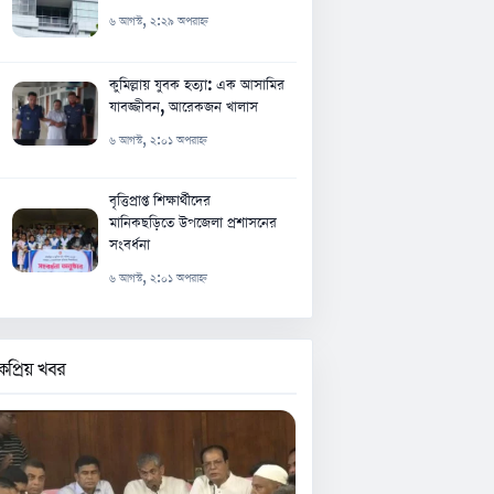
৬ আগস্ট, ২:২৯ অপরাহ্ন
কুমিল্লায় যুবক হত্যা: এক আসামির
যাবজ্জীবন, আরেকজন খালাস
৬ আগস্ট, ২:০১ অপরাহ্ন
বৃত্তিপ্রাপ্ত শিক্ষার্থীদের
মানিকছড়িতে উপজেলা প্রশাসনের
সংবর্ধনা
৬ আগস্ট, ২:০১ অপরাহ্ন
কপ্রিয় খবর