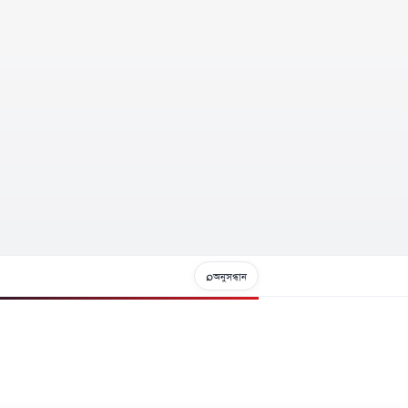
⌕
অনুসন্ধান