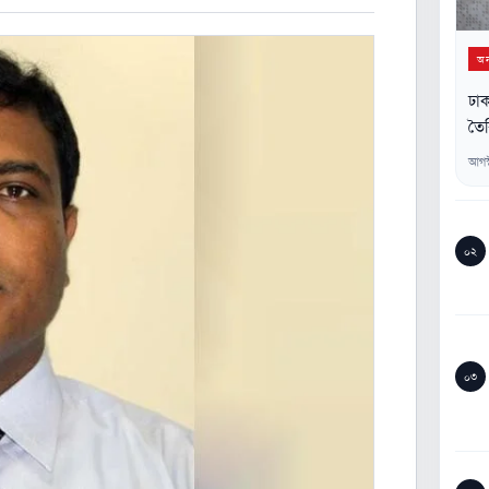
অন্
ঢাক
তৈর
আগস
০২
০৩