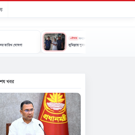
্য
এইমাত্র
অন্যান্য
ণা
কুমিল্লায় যুবক হত্যা: এক আসামির যাবজ্জীবন, আরেকজন খালাস
বশেষ খবর