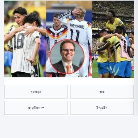
ফেসবুক
এক্স
হোয়াটসঅ্যাপ
ই-মেইল
সংরক্ষণ করুন