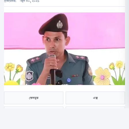
প্রতিবেদক:
জুন ৩০, ২০২৬
ফেসবুক
এক্স
হোয়াটসঅ্যাপ
ই-মেইল
সংরক্ষণ করুন