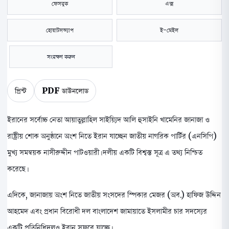
ফেসবুক
এক্স
হোয়াটসঅ্যাপ
ই-মেইল
সংরক্ষণ করুন
প্রিন্ট
PDF ডাউনলোড
ইরানের সর্বোচ্চ নেতা আয়াতুল্লাহিল সাইয়্যিদ আলি হুসাইনি খামেনির জানাজা ও
রাষ্ট্রীয় শোক অনুষ্ঠানে অংশ নিতে ইরান যাচ্ছেন জাতীয় নাগরিক পার্টির (এনসিপি)
মুখ্য সমন্বয়ক নাসীরুদ্দীন পাটওয়ারী। দলীয় একটি বিশ্বস্ত সূত্র এ তথ্য নিশ্চিত
করেছে।
এদিকে, জানাজায় অংশ নিতে জাতীয় সংসদের স্পিকার মেজর (অব.) হাফিজ উদ্দিন
আহমেদ এবং প্রধান বিরোধী দল বাংলাদেশ জামায়াতে ইসলামীর চার সদস্যের
একটি প্রতিনিধিদলও ইরান সফরে যাচ্ছে।