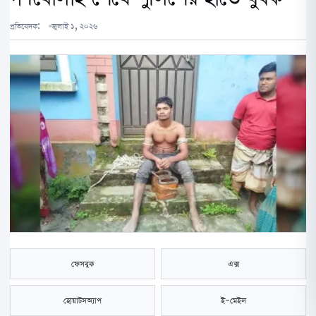
প্রতিবেদক:
জুলাই ১, ২০২৬
ফেসবুক
এক্স
হোয়াটসঅ্যাপ
ই-মেইল