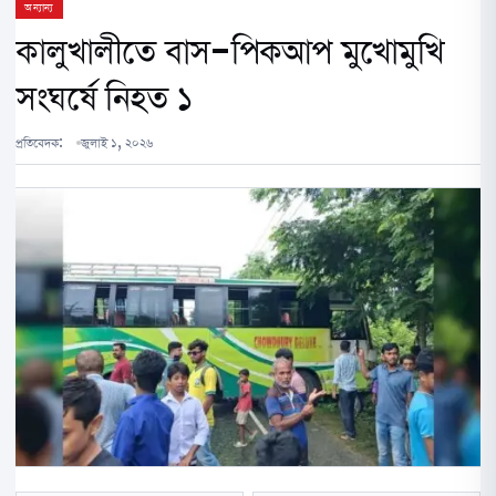
অন্যান্য
কালুখালীতে বাস-পিকআপ মুখোমুখি
সংঘর্ষে নিহত ১
প্রতিবেদক:
জুলাই ১, ২০২৬