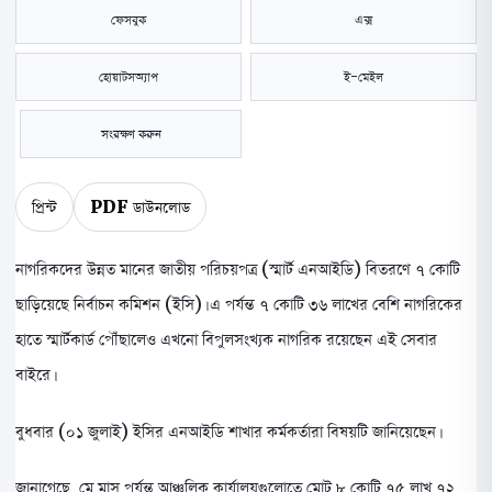
ফেসবুক
এক্স
হোয়াটসঅ্যাপ
ই-মেইল
সংরক্ষণ করুন
প্রিন্ট
PDF ডাউনলোড
নাগরিকদের উন্নত মানের জাতীয় পরিচয়পত্র (স্মার্ট এনআইডি) বিতরণে ৭ কোটি
ছাড়িয়েছে নির্বাচন কমিশন (ইসি)। এ পর্যন্ত ৭ কোটি ৩৬ লাখের বেশি নাগরিকের
হাতে স্মার্টকার্ড পৌঁছালেও এখনো বিপুলসংখ্যক নাগরিক রয়েছেন এই সেবার
বাইরে।
বুধবার (০১ জুলাই) ইসির এনআইডি শাখার কর্মকর্তারা বিষয়টি জানিয়েছেন।
জানাগেছে, মে মাস পর্যন্ত আঞ্চলিক কার্যালয়গুলোতে মোট ৮ কোটি ৭৫ লাখ ৭২