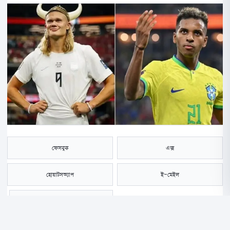
ফেসবুক
এক্স
হোয়াটসঅ্যাপ
ই-মেইল
সংরক্ষণ করুন