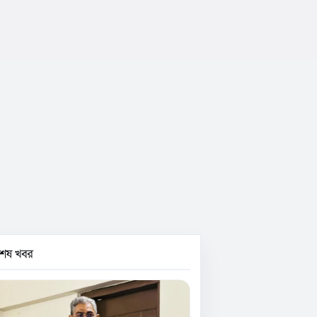
বশেষ খবর