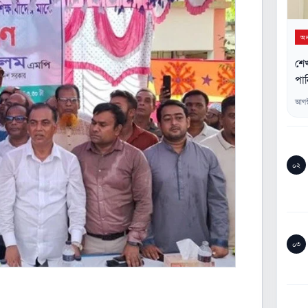
অন্
শে
পান
আগস
০২
০৩