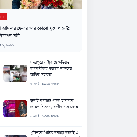
যান্য
খ হাসিনার ফেরার আর কোনো সুযোগ নেই:
িসম্পদ মন্ত্রী
্ট ৬, ২০২৬
সদরপুরে অগ্নিকাণ্ডে ক্ষতিগ্রস্ত
ব্যবসায়ীদের ফরহাদ আকনের
আর্থিক সহায়তা
৬ আগস্ট, ১০:৩৯ অপরাহ্ন
জুলাই কনসার্টে গায়ক হাসানকে
বোতল নিক্ষেপ, সংগীতাঙ্গনে ক্ষোভ
৬ আগস্ট, ১০:৩৯ অপরাহ্ন
পুলিশকে পিটিয়ে রক্তাক্ত করেছি এ