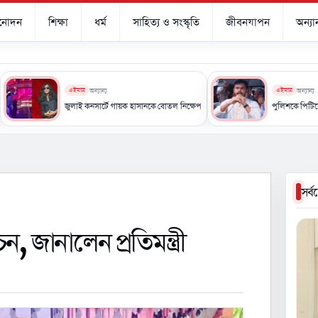
িনোদন
শিক্ষা
ধর্ম
সাহিত্য ও সংস্কৃতি
জীবনযাপন
অন্যান
এইমাত্র
অন্যান্য
এইমাত্র
অন্যান্য
িক সহায়তা
জুলাই কনসার্টে গায়ক হাসানকে বোতল নিক্ষেপ, সংগীতাঙ্গনে ক্ষোভ
পুলিশকে পিটিয়ে রক্তাক্ত করেছ
সর্
ন, জানালেন প্রতিমন্ত্রী