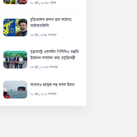
২০ জুন, ১০:৪৫ পূর্বাহ্ন
চুক্তিভঙ্গের জবাব হবে কঠোর:
আইআরজিসি
১৯ জুন, ৬:৩৫ অপরাহ্ন
যুক্তরাষ্ট্রে ওয়ালটন পিসিবিএ রপ্তানি
উদ্বোধন করলেন তথ্য প্রযুক্তিমন্ত্রী
১৯ জুন, ১০:২৯ অপরাহ্ন
আবারও হরমুজ বন্ধ করল ইরান
২০ জুন, ৮:০১ অপরাহ্ন