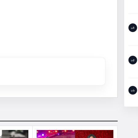
০৪
০৫
০৬