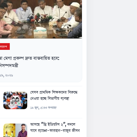
ংলাদেশ
্তা মেগা প্রকল্প দ্রুত বাস্তবায়িত হবে:
িসম্পদমন্ত্রী
 ১৯, ২০২৬
যেসব প্রাথমিক শিক্ষকদের বিরুদ্ধে
নেওয়া হচ্ছে বিভাগীয় ব্যবস্থা
১৯ জুন, ৫:৩৩ অপরাহ্ন
আসছে "থ্রি ইডিয়টস ২", বদলে
যাবে র‍্যাঞ্চো-ফারহান-রাজুর জীবন