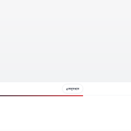
⌕
অনুসন্ধান