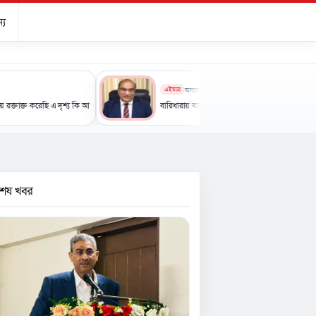
্য
এইমাত্র
অন্যান্য
ি এ দৃশ্য কি আপনারা দেখেননি: এনসিপি নেতা
বারিধারায় বাসায় আগুন, আইসিইউতে পাকিস্তানি হাইকমিশনার
বশেষ খবর