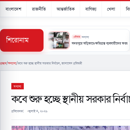
বাংলাদেশ
রাজনীতি
আন্তর্জাতিক
বাণিজ্য
খেলা
ব
শিরোনাম
এইমাত্র
অন্যান্য
ো সুযোগ নেই: পানিসম্পদ মন্ত্রী
সদরপুরে অগ্নিকাণ্ডে ক্ষতিগ্রস্ত ব্যবসায়ীদের ফরহাদ আকনের আর্থ
প্রচ্ছদ
/
অন্যান্য
/
কবে শুরু হচ্ছে স্থানীয় সরকার নির্বাচন, জানালেন প্রতিমন্ত্রী
অন্যান্য
কবে শুরু হচ্ছে স্থানীয় সরকার নির্বাচ
প্রতিবেদক:
জুলাই ৪, ২০২৬