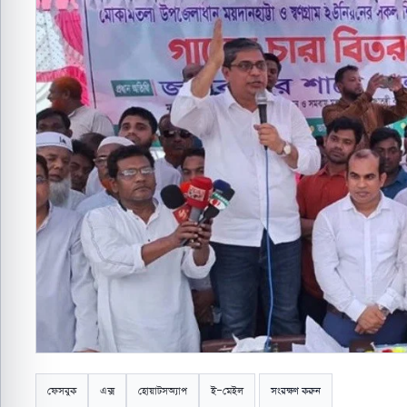
ফেসবুক
এক্স
হোয়াটসঅ্যাপ
ই-মেইল
সংরক্ষণ করুন