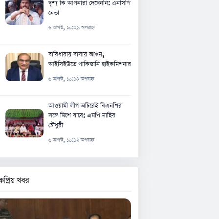
দৃশ্য কি আপনারা দেখেননি: এনসিপি
নেতা
৬ আগস্ট, ১০:২৬ অপরাহ্ন
বারিধারায় বাসায় আগুন,
আইসিইউতে পাকিস্তানি হাইকমিশনার
৬ আগস্ট, ১০:১৪ অপরাহ্ন
আওয়ামী লীগ অচিরেই বিএনপির
সঙ্গে মিশে যাবে: এমপি নাছির
চৌধুরী
৬ আগস্ট, ১০:১২ অপরাহ্ন
কপ্রিয় খবর