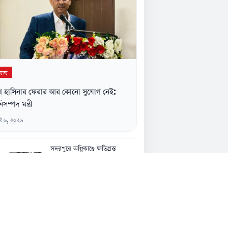
যান্য
খ হাসিনার ফেরার আর কোনো সুযোগ নেই:
িসম্পদ মন্ত্রী
্ট ৬, ২০২৬
সদরপুরে অগ্নিকাণ্ডে ক্ষতিগ্রস্ত
ব্যবসায়ীদের ফরহাদ আকনের
আর্থিক সহায়তা
৬ আগস্ট, ১০:৩৯ অপরাহ্ন
জুলাই কনসার্টে গায়ক হাসানকে
বোতল নিক্ষেপ, সংগীতাঙ্গনে ক্ষোভ