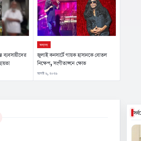
অন্যান্য
জুলাই কনসার্টে গায়ক হাসানকে বোতল
স্ত ব্যবসায়ীদের
নিক্ষেপ, সংগীতাঙ্গনে ক্ষোভ
হায়তা
আগস্ট ৬, ২০২৬
সর্