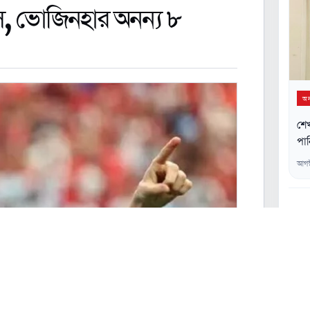
, ভোজিনহার অনন্য ৮
অন্
শে
পান
আগস
০২
০৩