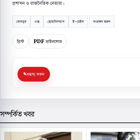
প্রশাসন ও রাজনৈতিক নেতারা।
ফেসবুক
এক্স
হোয়াটসঅ্যাপ
ই-মেইল
সংরক্ষণ করুন
প্রিন্ট
PDF ডাউনলোড
মন্তব্য করুন
সম্পর্কিত খবর