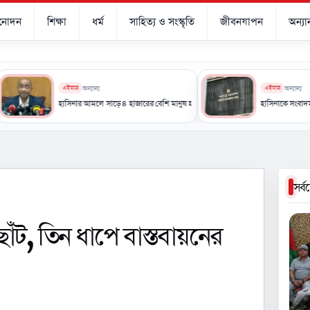
িনোদন
শিক্ষা
ধর্ম
সাহিত্য ও সংস্কৃতি
জীবনযাপন
অন্যান
এইমাত্র
অন্যান্য
এইমাত্র
অন্যান্য
হাসিনার আমলে সাড়ে ৪ হাজারের বেশি মানুষ হত্যার শিকার: আইনমন্ত্রী
হাসিনাকে সংবাদমাধ্যমে কথা বলা
সর্
াঁট, তিন ধাপে বাস্তবায়নের