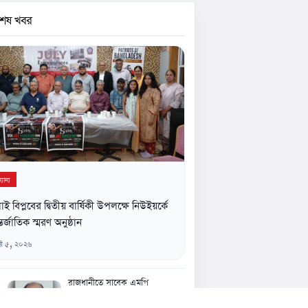
বশেষ খবর
যান্য
াই বিপ্লবের দ্বিতীয় বার্ষিকী উপলক্ষে নিউইয়র্কে
তর্জাতিক স্মরণ অনুষ্ঠান
্ট ৫, ২০২৬
রাজধানীতে সাবেক এমপি
আখতারুজ্জামান গ্রেপ্তার