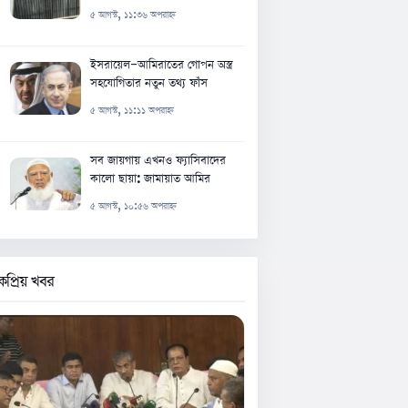
৫ আগস্ট, ১১:৩৬ অপরাহ্ন
ইসরায়েল-আমিরাতের গোপন অস্ত্র
সহযোগিতার নতুন তথ্য ফাঁস
৫ আগস্ট, ১১:১১ অপরাহ্ন
সব জায়গায় এখনও ফ্যাসিবাদের
কালো ছায়া: জামায়াত আমির
৫ আগস্ট, ১০:৫৬ অপরাহ্ন
কপ্রিয় খবর