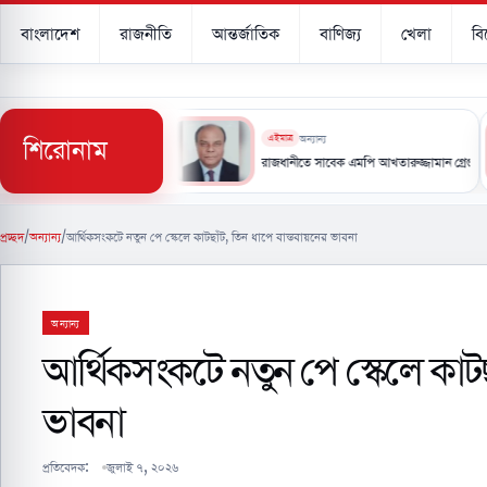
বাংলাদেশ
রাজনীতি
আন্তর্জাতিক
বাণিজ্য
খেলা
ব
শিরোনাম
এইমাত্র
অন্যান্য
কী উপলক্ষে নিউইয়র্কে আন্তর্জাতিক স্মরণ অনুষ্ঠান
রাজধানীতে সাবেক এমপি আখতারুজ্জামান গ্রেপ্তার
প্রচ্ছদ
/
অন্যান্য
/
আর্থিকসংকটে নতুন পে স্কেলে কাটছাঁট, তিন ধাপে বাস্তবায়নের ভাবনা
অন্যান্য
আর্থিকসংকটে নতুন পে স্কেলে কাটছ
ভাবনা
প্রতিবেদক:
জুলাই ৭, ২০২৬