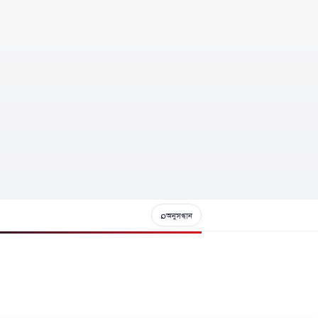
⌕
অনুসন্ধান