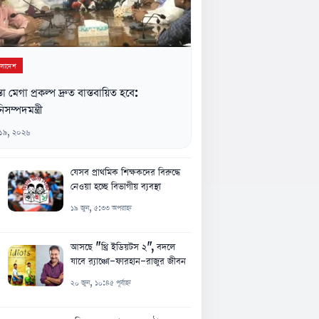
ংলাদেশ
্তা মেগা প্রকল্প দ্রুত বাস্তবায়িত হবে:
িসম্পদমন্ত্রী
 ১৯, ২০২৬
যেসব প্রাথমিক শিক্ষকদের বিরুদ্ধে
নেওয়া হচ্ছে বিভাগীয় ব্যবস্থা
১৯ জুন, ৫:৩৩ অপরাহ্ন
আসছে "থ্রি ইডিয়টস ২", বদলে
যাবে র‍্যাঞ্চো-ফারহান-রাজুর জীবন
২০ জুন, ১০:৪৫ পূর্বাহ্ন