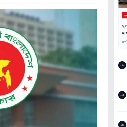
অন্
জুল
আন্
আগস
০২
০৩
০৪