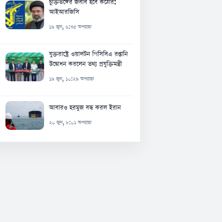
চুক্তিভঙ্গের জবাব হবে কঠোর:
আইআরজিসি
১৯ জুন, ৬:৩৫ অপরাহ্ন
যুক্তরাষ্ট্রে ওয়ালটন পিসিবিএ রপ্তানি
উদ্বোধন করলেন তথ্য প্রযুক্তিমন্ত্রী
১৯ জুন, ১০:২৯ অপরাহ্ন
আবারও হরমুজ বন্ধ করল ইরান
২০ জুন, ৮:০১ অপরাহ্ন