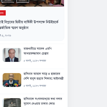
যান্য
াই বিপ্লবের দ্বিতীয় বার্ষিকী উপলক্ষে নিউইয়র্কে
তর্জাতিক স্মরণ অনুষ্ঠান
্ট ৫, ২০২৬
রাজধানীতে সাবেক এমপি
আখতারুজ্জামান গ্রেপ্তার
৫ আগস্ট, ১১:৪৭ অপরাহ্ন
হাসিনার আমলে সাড়ে ৪ হাজারের
বেশি মানুষ হত্যার শিকার: আইনমন্ত্রী
৫ আগস্ট, ১১:৩৭ অপরাহ্ন
হাসিনাকে সংবাদমাধ্যমে কথা বলার
সুযোগ দেওয়ায় ঢাকার ক্ষোভ