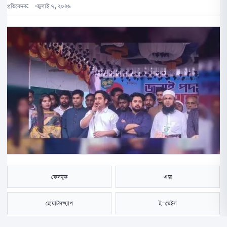
প্রতিবেদক:
জুলাই ৭, ২০২৬
ফেসবুক
এক্স
হোয়াটসঅ্যাপ
ই-মেইল