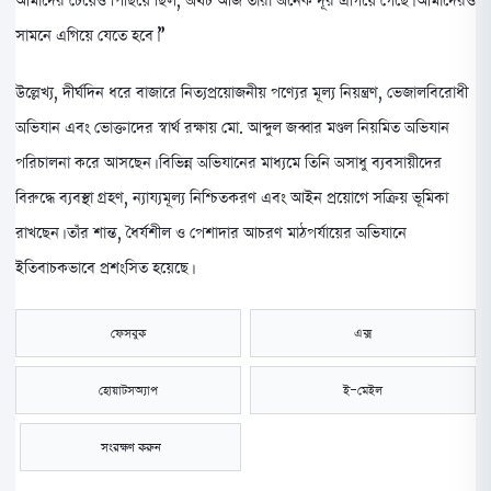
আমাদের চেয়েও পিছিয়ে ছিল, অথচ আজ তারা অনেক দূর এগিয়ে গেছে। আমাদেরও
সামনে এগিয়ে যেতে হবে।”
উল্লেখ্য, দীর্ঘদিন ধরে বাজারে নিত্যপ্রয়োজনীয় পণ্যের মূল্য নিয়ন্ত্রণ, ভেজালবিরোধী
অভিযান এবং ভোক্তাদের স্বার্থ রক্ষায় মো. আব্দুল জব্বার মণ্ডল নিয়মিত অভিযান
পরিচালনা করে আসছেন। বিভিন্ন অভিযানের মাধ্যমে তিনি অসাধু ব্যবসায়ীদের
বিরুদ্ধে ব্যবস্থা গ্রহণ, ন্যায্যমূল্য নিশ্চিতকরণ এবং আইন প্রয়োগে সক্রিয় ভূমিকা
রাখছেন। তাঁর শান্ত, ধৈর্যশীল ও পেশাদার আচরণ মাঠপর্যায়ের অভিযানে
ইতিবাচকভাবে প্রশংসিত হয়েছে।
ফেসবুক
এক্স
হোয়াটসঅ্যাপ
ই-মেইল
সংরক্ষণ করুন