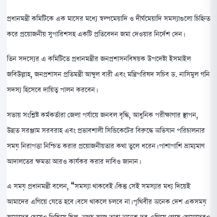
প্রধানমন্ত্রী কমিটিকে এক মাসের মধ্যে স্বল্পমেয়াদি ও দীর্ঘমেয়াদি সমস্যাগুলো চিহ্নিত
করে প্রয়োজনীয় সুপারিশসহ একটি প্রতিবেদন জমা দেওয়ার নির্দেশ দেন।
তিন সদস্যের এ কমিটিতে প্রধানমন্ত্রীর জনপ্রশাসনবিষয়ক উপদেষ্টা ইসমাইল
জবিউল্লাহ, জনপ্রশাসন প্রতিমন্ত্রী আব্দুল বারী এবং মন্ত্রিপরিষদ সচিব ড. নাসিমুল গনি
সদস্য হিসেবে দায়িত্ব পালন করবেন।
সভায় সংশ্লিষ্ট কর্মকর্তারা জেলা পর্যায়ে জনবল বৃদ্ধি, আধুনিক পরীক্ষাগার স্থাপন,
উন্নত সরঞ্জাম সরবরাহ এবং প্রভাবশালী সিন্ডিকেটের বিরুদ্ধে অভিযান পরিচালনার
সময় নিরাপত্তা নিশ্চিত করার প্রয়োজনীয়তার কথা তুলে ধরেন। পাশাপাশি ভ্রাম্যমাণ
আদালতের ক্ষমতা আরও কার্যকর করার দাবিও জানান।
এ সময় প্রধানমন্ত্রী বলেন, “সমস্যা থাকবেই। কিন্তু সেই সমস্যার মধ্য দিয়েই
আমাদের এগিয়ে যেতে হবে। বসে থাকলে চলবে না। পৃথিবীর অনেক দেশ একসময়