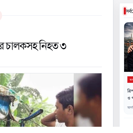
সর্
কের চালকসহ নিহত ৩
অন্
ত্র
ও প
আগস
০২