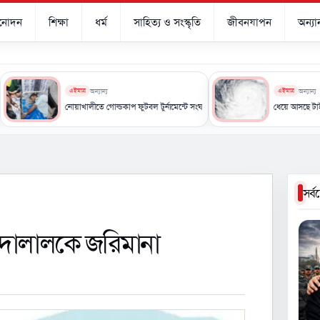
িনোদন
শিক্ষা
ধর্ম
সাহিত্য ও সংস্কৃতি
জীবনযাপন
অন্যান
এইমাত্র
অন্যান্য
এইমাত্র
অন্যান্য
নোয়াখালীতে গোল্ডকাপ ফুটবল টুর্নামেন্টে সংঘর্ষ, আহত ১৫
ধেয়ে আসছে টাইফুন ‘ডলফিন’, 
সর্
 দালালকে জরিমানা