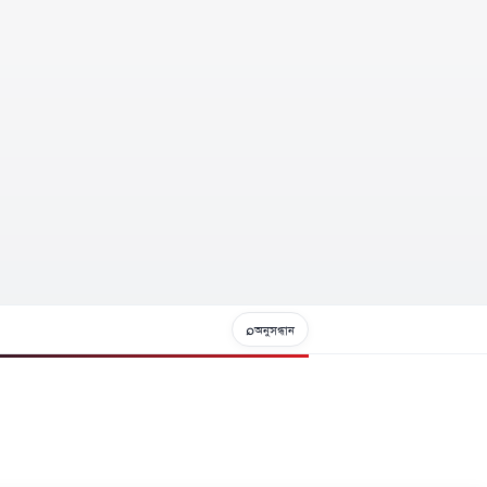
⌕
অনুসন্ধান