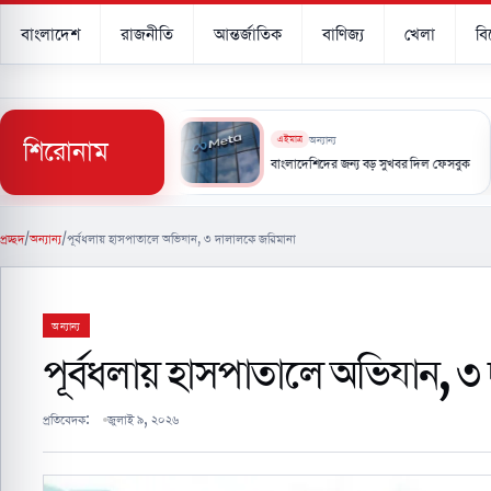
বাংলাদেশ
রাজনীতি
আন্তর্জাতিক
বাণিজ্য
খেলা
ব
শিরোনাম
এইমাত্র
অন্যান্য
ি স্বাক্ষর করছে সৌদি, তুরস্ক ও পাকিস্তান
বাংলাদেশিদের জন্য বড় সুখবর দিল ফেসবুক
প্রচ্ছদ
/
অন্যান্য
/
পূর্বধলায় হাসপাতালে অভিযান, ৩ দালালকে জরিমানা
অন্যান্য
পূর্বধলায় হাসপাতালে অভিযান, ৩
প্রতিবেদক:
জুলাই ৯, ২০২৬