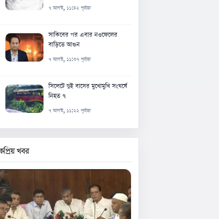
৭ আগস্ট, ১১:৪২ পূর্বাহ্ন
সাকিবের পর এবার নওফেলের
বাড়িতে আগুন
৭ আগস্ট, ১১:৩৭ পূর্বাহ্ন
সিলেটে দুই বাসের মুখোমুখি সংঘর্ষে
নিহত ৭
৭ আগস্ট, ১১:২২ পূর্বাহ্ন
কপ্রিয় খবর