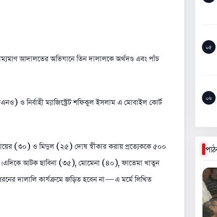
০৫
ধে ভ্রাম্যমাণ আদালতের অভিযানে তিন দালালকে অর্থদণ্ড এবং পাঁচ
০৬
(ইউএনও) ও নির্বাহী ম্যাজিস্ট্রেট শফিকুল ইসলাম এ মোবাইল কোর্ট
ুবায়ের (৩০) ও মিদুল (২৫) দোষ স্বীকার করায় প্রত্যেককে ৫০০
পাঠ
হয়। এদিকে আটক ছাবিনা (৩৫), মোমেনা (৪০), ফাতেমা খাতুন
নের দালালি কার্যক্রমে জড়িত হবেন না—এ মর্মে লিখিত