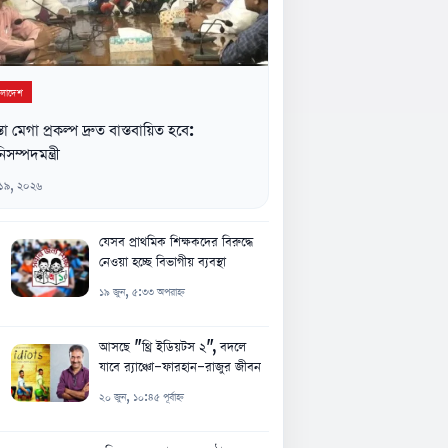
ংলাদেশ
্তা মেগা প্রকল্প দ্রুত বাস্তবায়িত হবে:
িসম্পদমন্ত্রী
 ১৯, ২০২৬
যেসব প্রাথমিক শিক্ষকদের বিরুদ্ধে
নেওয়া হচ্ছে বিভাগীয় ব্যবস্থা
১৯ জুন, ৫:৩৩ অপরাহ্ন
আসছে "থ্রি ইডিয়টস ২", বদলে
যাবে র‍্যাঞ্চো-ফারহান-রাজুর জীবন
২০ জুন, ১০:৪৫ পূর্বাহ্ন