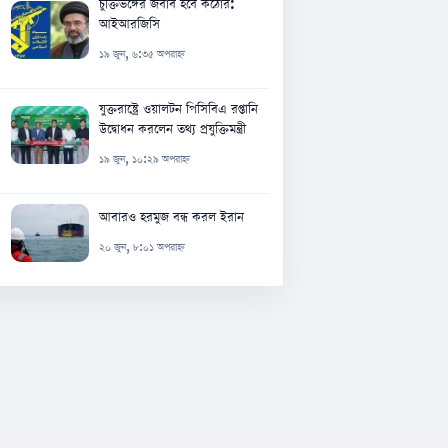
চুক্তিভঙ্গের জবাব হবে কঠোর:
আইআরজিসি
১৯ জুন, ৬:৩৫ অপরাহ্ন
যুক্তরাষ্ট্রে ওয়ালটন পিসিবিএ রপ্তানি
উদ্বোধন করলেন তথ্য প্রযুক্তিমন্ত্রী
১৯ জুন, ১০:২৯ অপরাহ্ন
আবারও হরমুজ বন্ধ করল ইরান
২০ জুন, ৮:০১ অপরাহ্ন