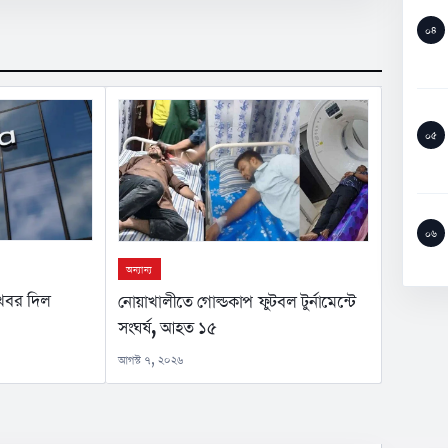
০৪
০৫
০৬
অন্যান্য
ুখবর দিল
নোয়াখালীতে গোল্ডকাপ ফুটবল টুর্নামেন্টে
সংঘর্ষ, আহত ১৫
আগস্ট ৭, ২০২৬