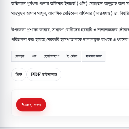
অভিযানে পূর্বধলা থানার অফিসার ইনচার্জ (ওসি) মোহাম্মদ আব্দুল্লাহ আল মামু
মাহমুদুল হাসান মামুন, আবাসিক মেডিকেল অফিসার (আরএমও) ডা. বিশ্বপ্রি
উপজেলা প্রশাসন জানায়, সাধারণ রোগীদের হয়রানি ও দালালচক্রের দৌরাত্ম্
পরিচালনা করা হয়েছে। সরকারি হাসপাতালকে দালালমুক্ত রাখতে এ ধরনে
ফেসবুক
এক্স
হোয়াটসঅ্যাপ
ই-মেইল
সংরক্ষণ করুন
প্রিন্ট
PDF ডাউনলোড
মন্তব্য করুন