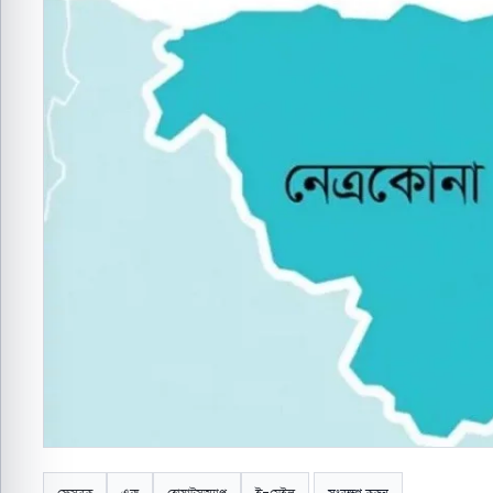
ফেসবুক
এক্স
হোয়াটসঅ্যাপ
ই-মেইল
সংরক্ষণ করুন