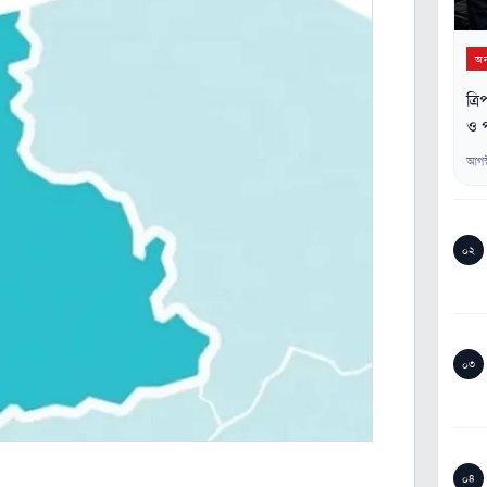
অন্
ত্র
ও প
আগস
০২
০৩
০৪