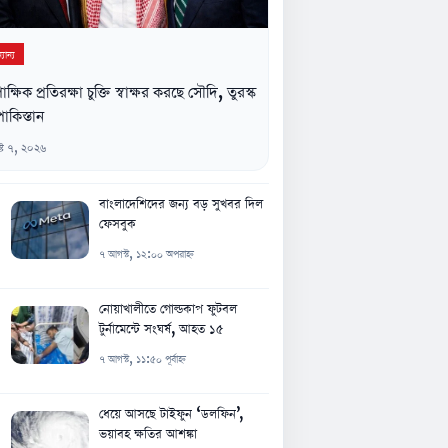
যান্য
িপাক্ষিক প্রতিরক্ষা চুক্তি স্বাক্ষর করছে সৌদি, তুরস্ক
াকিস্তান
্ট ৭, ২০২৬
বাংলাদেশিদের জন্য বড় সুখবর দিল
ফেসবুক
৭ আগস্ট, ১২:০০ অপরাহ্ন
নোয়াখালীতে গোল্ডকাপ ফুটবল
টুর্নামেন্টে সংঘর্ষ, আহত ১৫
৭ আগস্ট, ১১:৫০ পূর্বাহ্ন
ধেয়ে আসছে টাইফুন ‘ডলফিন’,
ভয়াবহ ক্ষতির আশঙ্কা