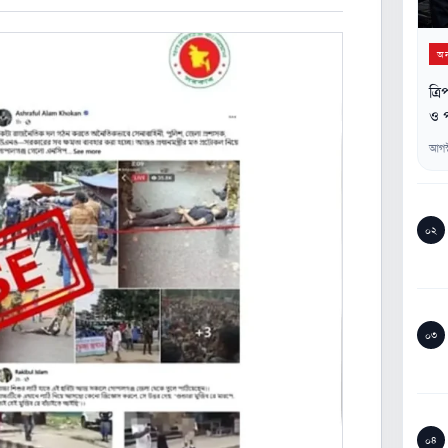
অন্
ত্র
ও প
আগস
০২
০৩
০৪