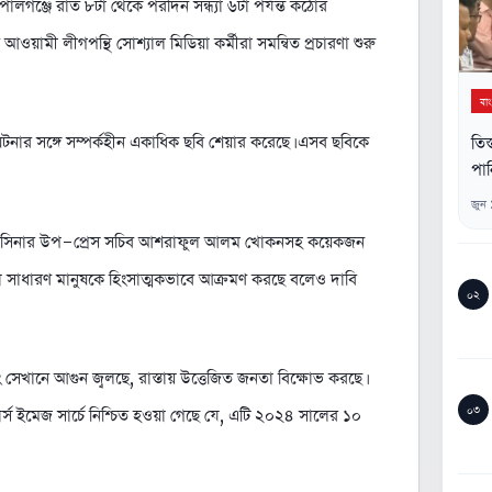
গোপালগঞ্জে রাত ৮টা থেকে পরদিন সন্ধ্যা ৬টা পর্যন্ত কঠোর
য়ামী লীগপন্থি সোশ্যাল মিডিয়া কর্মীরা সমন্বিত প্রচারণা শুরু
বা
ঘটনার সঙ্গে সম্পর্কহীন একাধিক ছবি শেয়ার করেছে। এসব ছবিকে
তিস
পান
জুন
শেখ হাসিনার উপ-প্রেস সচিব আশরাফুল আলম খোকনসহ কয়েকজন
মীরা সাধারণ মানুষকে হিংসাত্মকভাবে আক্রমণ করছে বলেও দাবি
০২
খানে আগুন জ্বলছে, রাস্তায় উত্তেজিত জনতা বিক্ষোভ করছে।
০৩
ভার্স ইমেজ সার্চে নিশ্চিত হওয়া গেছে যে, এটি ২০২৪ সালের ১০