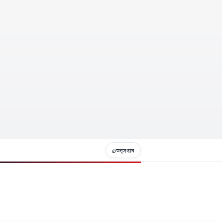
⌕
অনুসন্ধান