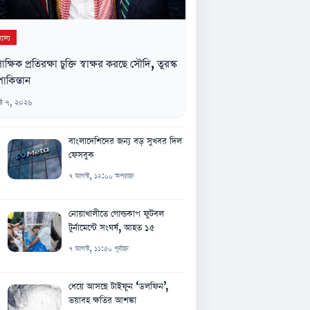
যান্য
িপাক্ষিক প্রতিরক্ষা চুক্তি স্বাক্ষর করছে সৌদি, তুরস্ক
াকিস্তান
্ট ৭, ২০২৬
বাংলাদেশিদের জন্য বড় সুখবর দিল
ফেসবুক
৭ আগস্ট, ১২:০০ অপরাহ্ন
নোয়াখালীতে গোল্ডকাপ ফুটবল
টুর্নামেন্টে সংঘর্ষ, আহত ১৫
৭ আগস্ট, ১১:৫০ পূর্বাহ্ন
ধেয়ে আসছে টাইফুন ‘ডলফিন’,
ভয়াবহ ক্ষতির আশঙ্কা