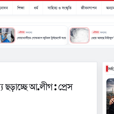
িনোদন
শিক্ষা
ধর্ম
সাহিত্য ও সংস্কৃতি
জীবনযাপন
অন্যান
এইমাত্র
অন্যান্য
এইমাত্র
অন্যান্য
নোয়াখালীতে গোল্ডকাপ ফুটবল টুর্নামেন্টে সংঘর্ষ, আহত ১৫
ধেয়ে আসছে টাইফুন ‘ডলফিন’, ভয়াব
সর্
য ছড়াচ্ছে আ.লীগ : প্রেস