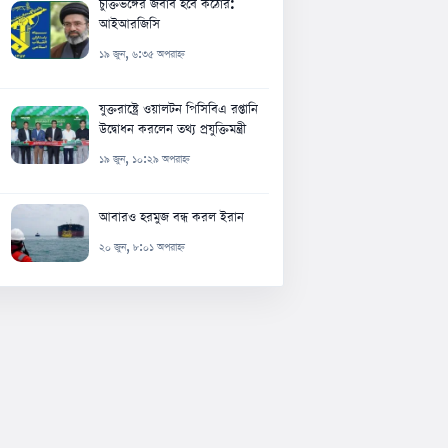
চুক্তিভঙ্গের জবাব হবে কঠোর:
আইআরজিসি
১৯ জুন, ৬:৩৫ অপরাহ্ন
যুক্তরাষ্ট্রে ওয়ালটন পিসিবিএ রপ্তানি
উদ্বোধন করলেন তথ্য প্রযুক্তিমন্ত্রী
১৯ জুন, ১০:২৯ অপরাহ্ন
আবারও হরমুজ বন্ধ করল ইরান
২০ জুন, ৮:০১ অপরাহ্ন