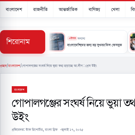
বাংলাদেশ
রাজনীতি
আন্তর্জাতিক
বাণিজ্য
খেলা
ব
শিরোনাম
এইমাত্র
অন্যান্য
াক্ষর করছে সৌদি, তুরস্ক ও পাকিস্তান
বাংলাদেশিদের জন্য বড় সুখবর দিল ফেসবুক
প্রচ্ছদ
/
বাংলাদেশ
/
গোপালগঞ্জের সংঘর্ষ নিয়ে ভুয়া তথ্য ছড়াচ্ছে আ.লীগ : প্রেস উইং
বাংলাদেশ
গোপালগঞ্জের সংঘর্ষ নিয়ে ভুয়া তথ্
উইং
প্রতিবেদক:
স্টাফ রিপোর্টার, বাংলা ব্রিফ
জুলাই ১৭, ২০২৫