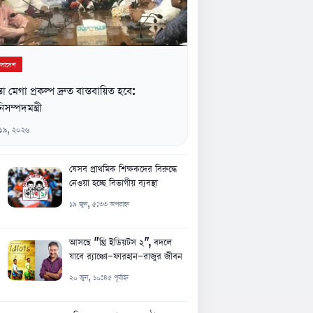
ংলাদেশ
্তা মেগা প্রকল্প দ্রুত বাস্তবায়িত হবে:
িসম্পদমন্ত্রী
 ১৯, ২০২৬
যেসব প্রাথমিক শিক্ষকদের বিরুদ্ধে
নেওয়া হচ্ছে বিভাগীয় ব্যবস্থা
১৯ জুন, ৫:৩৩ অপরাহ্ন
আসছে "থ্রি ইডিয়টস ২", বদলে
যাবে র‍্যাঞ্চো-ফারহান-রাজুর জীবন
২০ জুন, ১০:৪৫ পূর্বাহ্ন