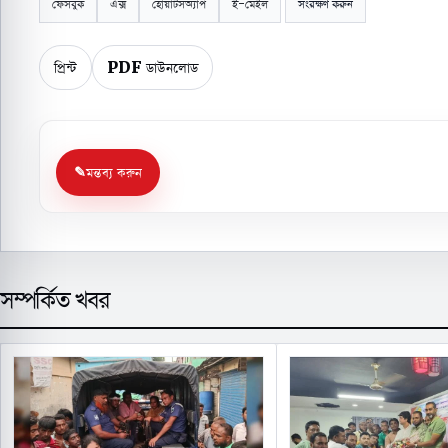
ফেসবুক
এক্স
হোয়াটসঅ্যাপ
ই-মেইল
সংরক্ষণ করুন
প্রিন্ট
PDF ডাউনলোড
মন্তব্য করুন
সম্পর্কিত খবর