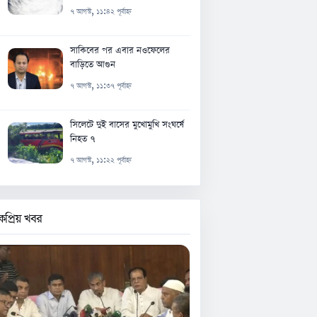
৭ আগস্ট, ১১:৪২ পূর্বাহ্ন
সাকিবের পর এবার নওফেলের
বাড়িতে আগুন
৭ আগস্ট, ১১:৩৭ পূর্বাহ্ন
সিলেটে দুই বাসের মুখোমুখি সংঘর্ষে
নিহত ৭
৭ আগস্ট, ১১:২২ পূর্বাহ্ন
কপ্রিয় খবর