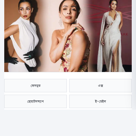
ফেসবুক
এক্স
হোয়াটসঅ্যাপ
ই-মেইল
সংরক্ষণ করুন
বলিউডের গ্ল্যামার দুনিয়ায় তিনি যেন চিরযৌবনার প্রতীক। বয়সের কাঁটা পেরিয়ে