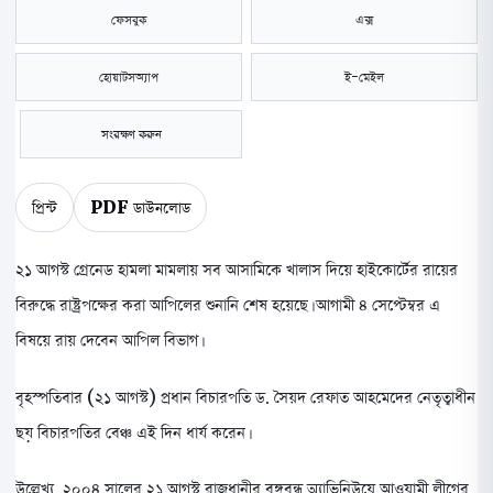
ফেসবুক
এক্স
হোয়াটসঅ্যাপ
ই-মেইল
সংরক্ষণ করুন
প্রিন্ট
PDF ডাউনলোড
২১ আগস্ট গ্রেনেড হামলা মামলায় সব আসামিকে খালাস দিয়ে হাইকোর্টের রায়ের
বিরুদ্ধে রাষ্ট্রপক্ষের করা আপিলের শুনানি শেষ হয়েছে। আগামী ৪ সেপ্টেম্বর এ
বিষয়ে রায় দেবেন আপিল বিভাগ।
বৃহস্পতিবার (২১ আগস্ট) প্রধান বিচারপতি ড. সৈয়দ রেফাত আহমেদের নেতৃত্বাধীন
ছয় বিচারপতির বেঞ্চ এই দিন ধার্য করেন।
উল্লেখ্য, ২০০৪ সালের ২১ আগস্ট রাজধানীর বঙ্গবন্ধু অ্যাভিনিউয়ে আওয়ামী লীগের