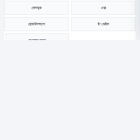
ফেসবুক
এক্স
হোয়াটসঅ্যাপ
ই-মেইল
সংরক্ষণ করুন
দেশে ডেঙ্গু আক্রান্ত হয়ে গত ২৪ ঘণ্টায় আরও তিনজনের মৃত্যু হয়েছে। এই সময়ে
ডেঙ্গু আক্রান্ত হয়ে দেশের বিভিন্ন হাসপাতালে ভর্তি হয়েছেন আরও ৩৬৩ জন।
বৃহস্পতিবার (৪ সেপ্টেম্বর) স্বাস্থ্য অধিদপ্তরের হেলথ ইমার্জেন্সি অপারেশন সেন্টার
ও কন্ট্রোলরুম থেকে পাঠানো ডেঙ্গুবিষয়ক এক সংবাদ বিজ্ঞপ্তিতে এ তথ্য জানানো
হয়েছে।
প্রতিবেদনে বলা হয়, বুধবার (০৩ সেপ্টেম্বর) সকাল ৮টা থেকে বৃহস্পতিবার সকাল
৮টা পর্যন্ত ডেঙ্গু আক্রান্তদের মধ্যে ঢাকা মহানগরের হাসপাতালগুলোতে ১১২ জন,