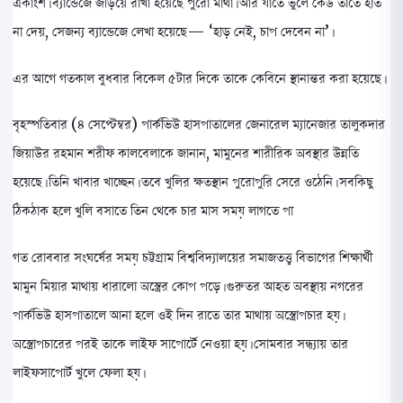
একাংশ। ব্যান্ডেজে জড়িয়ে রাখা হয়েছে পুরো মাথা। আর যাতে ভুলে কেউ তাতে হাত
না দেয়, সেজন্য ব্যান্ডেজে লেখা হয়েছে— ‘হাড় নেই, চাপ দেবেন না’।
এর আগে গতকাল বুধবার বিকেল ৫টার দিকে তাকে কেবিনে স্থানান্তর করা হয়েছে।
বৃহস্পতিবার (৪ সেপ্টেম্বর) পার্কভিউ হাসপাতালের জেনারেল ম্যানেজার তালুকদার
জিয়াউর রহমান শরীফ কালবেলাকে জানান, মামুনের শারীরিক অবস্থার উন্নতি
হয়েছে। তিনি খাবার খাচ্ছেন। তবে খুলির ক্ষতস্থান পুরোপুরি সেরে ওঠেনি। সবকিছু
ঠিকঠাক হলে খুলি বসাতে তিন থেকে চার মাস সময় লাগতে পা
গত রোববার সংঘর্ষের সময় চট্টগ্রাম বিশ্ববিদ্যালয়ের সমাজতত্ত্ব বিভাগের শিক্ষার্থী
মামুন মিয়ার মাথায় ধারালো অস্ত্রের কোপ পড়ে। গুরুতর আহত অবস্থায় নগরের
পার্কভিউ হাসপাতালে আনা হলে ওই দিন রাতে তার মাথায় অস্ত্রোপচার হয়।
অস্ত্রোপচারের পরই তাকে লাইফ সাপোর্টে নেওয়া হয়। সোমবার সন্ধ্যায় তার
লাইফসাপোর্ট খুলে ফেলা হয়।