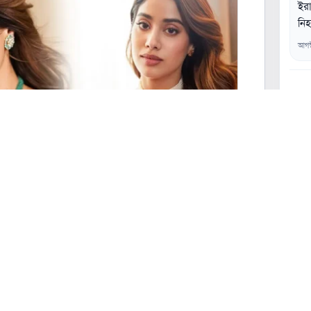
ইরা
নি
আগস
০২
০৩
০৪