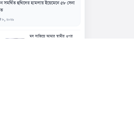
ন সমর্থিত হুথিদের হামলায় ইয়েমেনে ৫৮ সেনা
হত
্ট ৮, ২০২৬
মব সাজিয়ে আমার স্বামীর ওপর
হামলা, দৃষ্টান্তমূলক শাস্তির দাবি- স্ত্রী
তারিন আক্তারের
৮ আগস্ট, ১২:১৩ পূর্বাহ্ন
নারীর ঘর থেকে যুবদল নেতা আটক,
মারধরের ভিডিও ভাইরাল
৭ আগস্ট, ১১:৪৫ অপরাহ্ন
রবিবার চট্টগ্রাম যাবেন প্রধানমন্ত্রী,
থাকছে একাধিক কর্মসূচি
৭ আগস্ট, ১১:৩৮ অপরাহ্ন