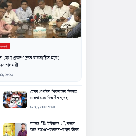
ংলাদেশ
্তা মেগা প্রকল্প দ্রুত বাস্তবায়িত হবে:
িসম্পদমন্ত্রী
 ১৯, ২০২৬
যেসব প্রাথমিক শিক্ষকদের বিরুদ্ধে
নেওয়া হচ্ছে বিভাগীয় ব্যবস্থা
১৯ জুন, ৫:৩৩ অপরাহ্ন
আসছে "থ্রি ইডিয়টস ২", বদলে
যাবে র‍্যাঞ্চো-ফারহান-রাজুর জীবন