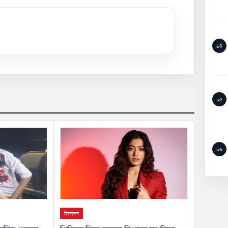
০৪
০৫
০৬
বিনোদন