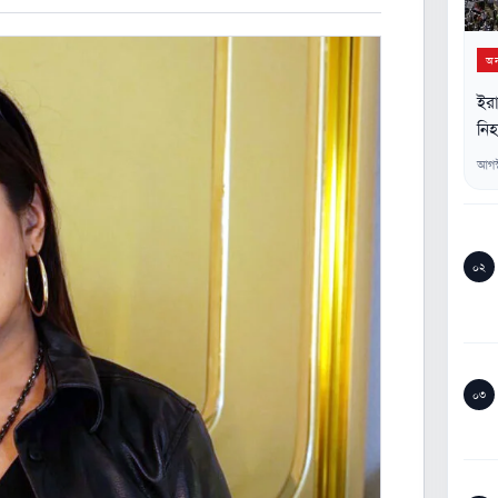
অন্
ইরা
নি
আগস
০২
০৩