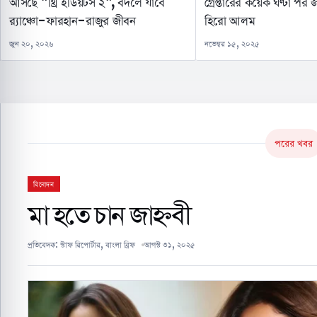
আসছে "থ্রি ইডিয়টস ২", বদলে যাবে
গ্রেপ্তারের কয়েক ঘণ্টা পর
র‍্যাঞ্চো-ফারহান-রাজুর জীবন
হিরো আলম
জুন ২০, ২০২৬
নভেম্বর ১৫, ২০২৫
পরের খবর
বিনোদন
মা হতে চান জাহ্নবী
প্রতিবেদক:
স্টাফ রিপোর্টার, বাংলা ব্রিফ
আগস্ট ৩১, ২০২৫