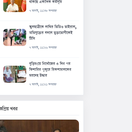
থাকছে একাধিক কর্মসূচি
৭ আগস্ট, ১১:৩৮ অপরাহ্ন
স্কুলছাত্রীকে লাথির ভিডিও ভাইরাল,
অভিযুক্তের বদলে ভুক্তভোগীকেই
টিসি
৭ আগস্ট, ১১:২৬ অপরাহ্ন
বুড়িচংয়ে নিখোঁজের ৩ দিন পর
ফিশারির পুকুরে রিকশাচালকের
মরদেহ উদ্ধার
৭ আগস্ট, ১১:২১ অপরাহ্ন
কপ্রিয় খবর