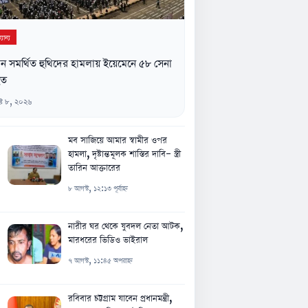
যান্য
ন সমর্থিত হুথিদের হামলায় ইয়েমেনে ৫৮ সেনা
হত
্ট ৮, ২০২৬
মব সাজিয়ে আমার স্বামীর ওপর
হামলা, দৃষ্টান্তমূলক শাস্তির দাবি- স্ত্রী
তারিন আক্তারের
৮ আগস্ট, ১২:১৩ পূর্বাহ্ন
নারীর ঘর থেকে যুবদল নেতা আটক,
মারধরের ভিডিও ভাইরাল
৭ আগস্ট, ১১:৪৫ অপরাহ্ন
রবিবার চট্টগ্রাম যাবেন প্রধানমন্ত্রী,