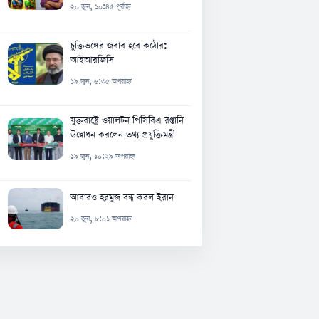
২০ জুন, ১০:৪৫ পূর্বাহ্ন
চুক্তিভঙ্গের জবাব হবে কঠোর:
আইআরজিসি
১৯ জুন, ৬:৩৫ অপরাহ্ন
যুক্তরাষ্ট্রে ওয়ালটন পিসিবিএ রপ্তানি
উদ্বোধন করলেন তথ্য প্রযুক্তিমন্ত্রী
১৯ জুন, ১০:২৯ অপরাহ্ন
আবারও হরমুজ বন্ধ করল ইরান
২০ জুন, ৮:০১ অপরাহ্ন