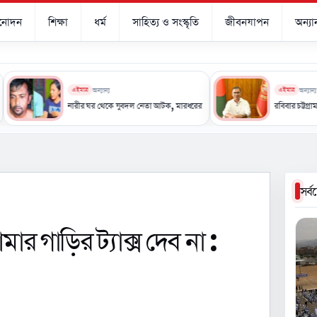
িনোদন
শিক্ষা
ধর্ম
সাহিত্য ও সংস্কৃতি
জীবনযাপন
অন্যান
এইমাত্র
অন্যান্য
এইমাত্র
অন্যান্য
- স্ত্রী তারিন আক্তারের
নারীর ঘর থেকে যুবদল নেতা আটক, মারধরের ভিডিও ভাইরাল
রবিবার চট্টগ্রাম যাবেন প্রধানম
সর্
 গাড়ির ট্যাক্স দেব না :