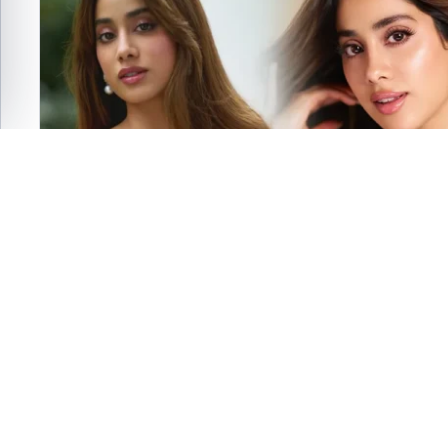
ফেসবুক
এক্স
হোয়াটসঅ্যাপ
ই-মেইল
সংরক্ষণ করুন