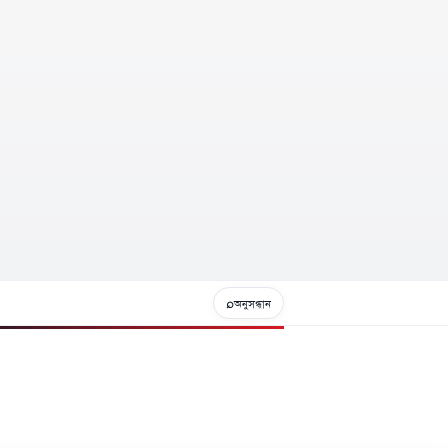
⌕
অনুসন্ধান