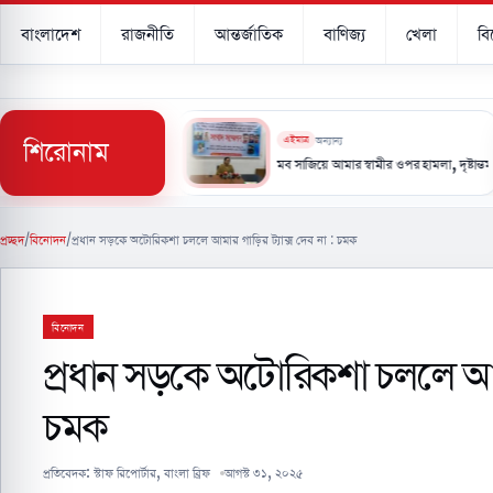
বাংলাদেশ
রাজনীতি
আন্তর্জাতিক
বাণিজ্য
খেলা
ব
শিরোনাম
এইমাত্র
অন্যান্য
 হামলায় ইয়েমেনে ৫৮ সেনা নিহত
মব সাজিয়ে আমার স্বামীর ওপর হামলা, দৃষ্টান্তমূলক শাস্তির দাবি
প্রচ্ছদ
/
বিনোদন
/
প্রধান সড়কে অটোরিকশা চললে আমার গাড়ির ট্যাক্স দেব না : চমক
বিনোদন
প্রধান সড়কে অটোরিকশা চললে আমার
চমক
প্রতিবেদক:
স্টাফ রিপোর্টার, বাংলা ব্রিফ
আগস্ট ৩১, ২০২৫