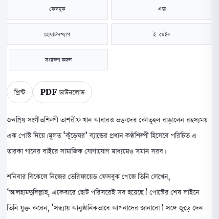
ফেসবুক
এক্স
হোয়াটসঅ্যাপ
ই-মেইল
সংরক্ষণ করুন
প্রিন্ট
PDF ডাউনলোড
জনপ্রিয় সংগীতশিল্পী তাশরীফ খান আবারও ভক্তদের কৌতূহল বাড়ালেন রহস্যময়
এক পোস্ট দিয়ে। মূলত ‘কুঁড়েঘর’ ব্যান্ডের প্রধান কণ্ঠশিল্পী হিসেবে পরিচিত এ
তারকা গানের বাইরে সামাজিক যোগাযোগ মাধ্যমেও সমান সরব।
শনিবার বিকেলে নিজের ভেরিফায়েড ফেসবুক পেজে তিনি লেখেন,
‘আলহামদুলিল্লাহ, একেবারে ছোট পরিসরেই সব হয়েছে।’ পোস্টের শেষ লাইনে
তিনি যুক্ত করেন, ‘সন্ধ্যায় আনুষ্ঠানিকভাবে আপনাদের জানাবো।’ সঙ্গে জুড়ে দেন