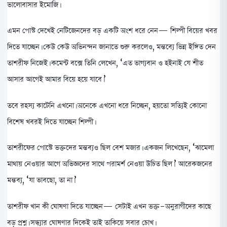
ভালোবাসার ইমোজি।
এমন পোস্ট দেখেই নেটিজেনদের বড় একটি অংশ ধরে নেন— শিল্পী বিয়ের খবর
দিতে যাচ্ছেন। কেউ কেউ অভিনন্দন জানাতে শুরু করলেও, মন্তব্যে ভিন্ন ইঙ্গিত দেন
তাশরীফ নিজেই। কমেন্ট বক্সে তিনি লেখেন, ‘এত ভাগ্যবান ও হইনাই যে শীত
আসার আগেই আমার বিয়ে হয়ে যাবে।’
তবে রহস্য কাটেনি এখনো। অনেকে এখনো ধরে নিচ্ছেন, হয়তো সত্যিই কোনো
বিশেষ খবরই দিতে যাচ্ছেন শিল্পী।
তাশরীফের পোস্টে ভক্তদের মন্তব্যও ছিল বেশ মজার। একজন লিখেছেন, ‘ঝামেলা
মাথায় নেওয়ার আগে অভিজ্ঞদের সাথে পরামর্শ নেওয়া উচিত ছিল।’ আরেকজনের
মন্তব্য, ‘যা ভাবছো, তা না।’
তাশরীফ খান কী ঘোষণা দিতে যাচ্ছেন— সেটাই এখন ভক্ত-অনুরাগীদের কাছে
বড় প্রশ্ন। সন্ধ্যার ঘোষণার দিকেই তাই তাকিয়ে সবার চোখ।