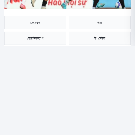
ফেসবুক
এক্স
হোয়াটসঅ্যাপ
ই-মেইল
সংরক্ষণ করুন
শেষ মুহূর্তের গোলে ইয়েমেনের কাছে হেরে এএফসি অনূর্ধ্ব-২৩ এশিয়ান কাপে
মূলপর্বে খেলার আশা শেষ হয়ে গেল বাংলাদেশের। ম্যাচজুড়ে লড়াই করলেও শেষ
বাঁশি বাজার আগমুহূর্তে গোল হজম করে ১-০ ব্যবধানে হারের বেদনা নিয়ে মাঠ
ছাড়ে হাসান আল মামুনের দল।
প্রথমার্ধে বল দখলে এগিয়ে ছিল বাংলাদেশ। আল আমিন-মোরছালিনরা বেশ
কয়েকটি সুযোগও তৈরি করেছিলেন, তবে গোলরক্ষকের দৃঢ়তা আর ফিনিশিংয়ের