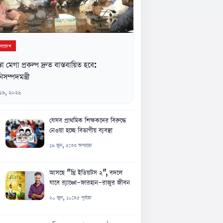
ংলাদেশ
্তা মেগা প্রকল্প দ্রুত বাস্তবায়িত হবে:
িসম্পদমন্ত্রী
 ১৯, ২০২৬
যেসব প্রাথমিক শিক্ষকদের বিরুদ্ধে
নেওয়া হচ্ছে বিভাগীয় ব্যবস্থা
১৯ জুন, ৫:৩৩ অপরাহ্ন
আসছে "থ্রি ইডিয়টস ২", বদলে
যাবে র‍্যাঞ্চো-ফারহান-রাজুর জীবন
২০ জুন, ১০:৪৫ পূর্বাহ্ন