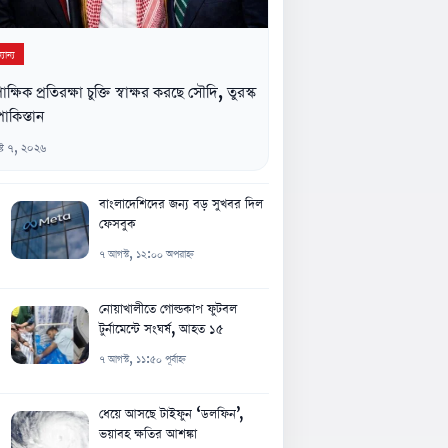
যান্য
িপাক্ষিক প্রতিরক্ষা চুক্তি স্বাক্ষর করছে সৌদি, তুরস্ক
াকিস্তান
্ট ৭, ২০২৬
বাংলাদেশিদের জন্য বড় সুখবর দিল
ফেসবুক
৭ আগস্ট, ১২:০০ অপরাহ্ন
নোয়াখালীতে গোল্ডকাপ ফুটবল
টুর্নামেন্টে সংঘর্ষ, আহত ১৫
৭ আগস্ট, ১১:৫০ পূর্বাহ্ন
ধেয়ে আসছে টাইফুন ‘ডলফিন’,
ভয়াবহ ক্ষতির আশঙ্কা