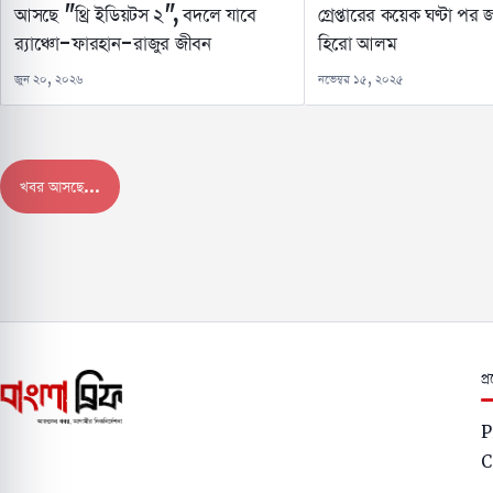
আসছে "থ্রি ইডিয়টস ২", বদলে যাবে
গ্রেপ্তারের কয়েক ঘণ্টা পর
র‍্যাঞ্চো-ফারহান-রাজুর জীবন
হিরো আলম
জুন ২০, ২০২৬
নভেম্বর ১৫, ২০২৫
পরের খবর
খেলা
উত্তপ্ত নেপাল, ঢাকায় ফিরতে পার
প্রতিবেদক:
স্টাফ রিপোর্টার, বাংলা ব্রিফ
সেপ্টেম্বর ৯, ২০২৫