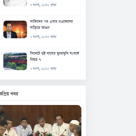
৭ আগস্ট, ১১:৪২ পূর্বাহ্ন
সাকিবের পর এবার নওফেলের
বাড়িতে আগুন
৭ আগস্ট, ১১:৩৭ পূর্বাহ্ন
সিলেটে দুই বাসের মুখোমুখি সংঘর্ষে
নিহত ৭
৭ আগস্ট, ১১:২২ পূর্বাহ্ন
কপ্রিয় খবর