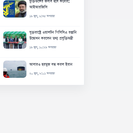
চুক্তিভঙ্গের জবাব হবে কঠোর:
আইআরজিসি
১৯ জুন, ৬:৩৫ অপরাহ্ন
যুক্তরাষ্ট্রে ওয়ালটন পিসিবিএ রপ্তানি
উদ্বোধন করলেন তথ্য প্রযুক্তিমন্ত্রী
১৯ জুন, ১০:২৯ অপরাহ্ন
আবারও হরমুজ বন্ধ করল ইরান
২০ জুন, ৮:০১ অপরাহ্ন