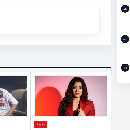
০৪
০৫
০৬
বিনোদন