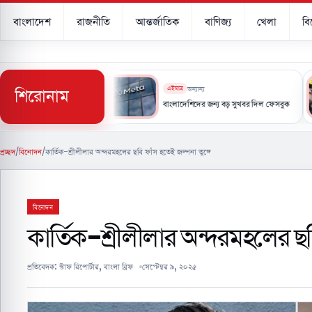
বাংলাদেশ
রাজনীতি
আন্তর্জাতিক
বাণিজ্য
খেলা
ব
শিরোনাম
এইমাত্র
অন্যান্য
স্বাক্ষর করছে সৌদি, তুরস্ক ও পাকিস্তান
বাংলাদেশিদের জন্য বড় সুখবর দিল ফেসবুক
প্রচ্ছদ
/
বিনোদন
/
কার্তিক-শ্রীলীলার অন্দরমহলের ছবি ফাঁস হতেই জল্পনা তুঙ্গে
বিনোদন
কার্তিক-শ্রীলীলার অন্দরমহলের ছব
প্রতিবেদক:
স্টাফ রিপোর্টার, বাংলা ব্রিফ
সেপ্টেম্বর ৯, ২০২৫