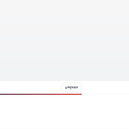
⌕
অনুসন্ধান