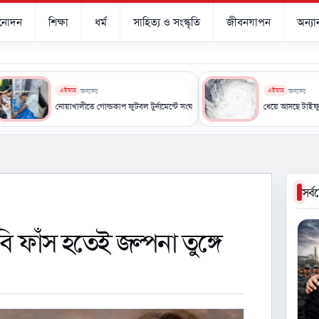
িনোদন
শিক্ষা
ধর্ম
সাহিত্য ও সংস্কৃতি
জীবনযাপন
অন্যান
এইমাত্র
অন্যান্য
এইমাত্র
অন্যান্য
নোয়াখালীতে গোল্ডকাপ ফুটবল টুর্নামেন্টে সংঘর্ষ, আহত ১৫
ধেয়ে আসছে টাইফুন ‘ডলফিন’, ভয়
সর্
ি ফাঁস হতেই জল্পনা তুঙ্গে