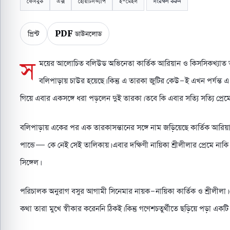
ফেসবুক
এক্স
হোয়াটসঅ্যাপ
ই-মেইল
সংরক্ষণ করুন
প্রিন্ট
PDF ডাউনলোড
স
ময়ের আলোচিত বলিউড অভিনেতা কার্তিক আরিয়ান ও কিসসিকখ্যাত অভি
বলিপাড়ায় চাউর হয়েছে। কিন্তু এ তারকা জুটির কেউ-ই এখন পর্যন্ত 
গিয়ে এবার একসঙ্গে ধরা পড়লেন দুই তারকা। তবে কি এবার সত্যি সত্যি প্র
বলিপাড়ায় একের পর এক তারকাসন্তানের সঙ্গে নাম জড়িয়েছে কার্তিক আরিয়া
পান্ডে— কে নেই সেই তালিকায়। এবার দক্ষিণী নায়িকা শ্রীলীলার প্রেমে নাকি
সিঙ্গেল।
পরিচালক অনুরাগ বসুর আগামী সিনেমার নায়ক-নায়িকা কার্তিক ও শ্রীলীলা। স
কথা তারা মুখে স্বীকার করেননি ঠিকই। কিন্তু গণেশচতুর্থীতে ছড়িয়ে পড়া একট