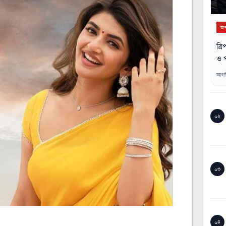
অন্
ত্র
ও প
আগস
০২
০৩
০৪