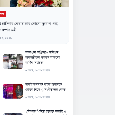
যান্য
খ হাসিনার ফেরার আর কোনো সুযোগ নেই:
িসম্পদ মন্ত্রী
্ট ৬, ২০২৬
সদরপুরে অগ্নিকাণ্ডে ক্ষতিগ্রস্ত
ব্যবসায়ীদের ফরহাদ আকনের
আর্থিক সহায়তা
৬ আগস্ট, ১০:৩৯ অপরাহ্ন
জুলাই কনসার্টে গায়ক হাসানকে
বোতল নিক্ষেপ, সংগীতাঙ্গনে ক্ষোভ
৬ আগস্ট, ১০:৩৯ অপরাহ্ন
পুলিশকে পিটিয়ে রক্তাক্ত করেছি এ