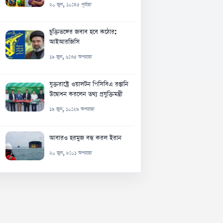
২০ জুন, ১০:৪৫ পূর্বাহ্ন
চুক্তিভঙ্গের জবাব হবে কঠোর:
আইআরজিসি
১৯ জুন, ৬:৩৫ অপরাহ্ন
যুক্তরাষ্ট্রে ওয়ালটন পিসিবিএ রপ্তানি
উদ্বোধন করলেন তথ্য প্রযুক্তিমন্ত্রী
১৯ জুন, ১০:২৯ অপরাহ্ন
আবারও হরমুজ বন্ধ করল ইরান
২০ জুন, ৮:০১ অপরাহ্ন
বশেষ খবর