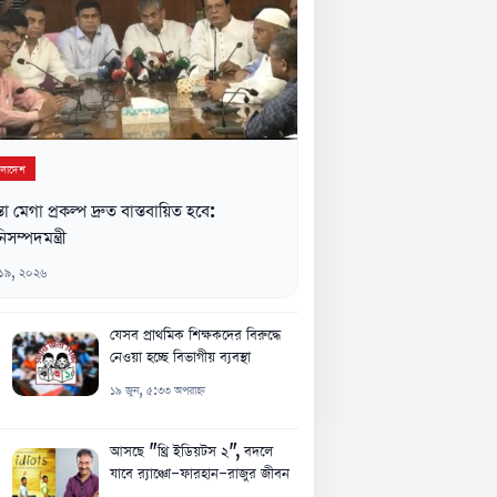
ংলাদেশ
্তা মেগা প্রকল্প দ্রুত বাস্তবায়িত হবে:
িসম্পদমন্ত্রী
 ১৯, ২০২৬
যেসব প্রাথমিক শিক্ষকদের বিরুদ্ধে
নেওয়া হচ্ছে বিভাগীয় ব্যবস্থা
১৯ জুন, ৫:৩৩ অপরাহ্ন
আসছে "থ্রি ইডিয়টস ২", বদলে
যাবে র‍্যাঞ্চো-ফারহান-রাজুর জীবন