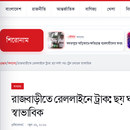
বাংলাদেশ
রাজনীতি
আন্তর্জাতিক
বাণিজ্য
খেলা
ব
শিরোনাম
এইমাত্র
অন্যান্য
নো সুযোগ নেই: পানিসম্পদ মন্ত্রী
সদরপুরে অগ্নিকাণ্ডে ক্ষতিগ্রস্ত ব্যবসায়ীদের ফরহাদ আকনের আর্
প্রচ্ছদ
/
অন্যান্য
/
রাজবাড়ীতে রেললাইনে ট্রাক: ছয় ঘণ্টা পর ট্রেন চলাচল স্বাভাবিক
অন্যান্য
রাজবাড়ীতে রেললাইনে ট্রাক: ছয় ঘণ
স্বাভাবিক
প্রতিবেদক:
জুন ২৯, ২০২৬