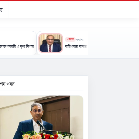
্য
এইমাত্র
অন্যান্য
ছি এ দৃশ্য কি আপনারা দেখেননি: এনসিপি নেতা
বারিধারায় বাসায় আগুন, আইসিইউতে পাকিস্তানি হাইকমিশনার
বশেষ খবর