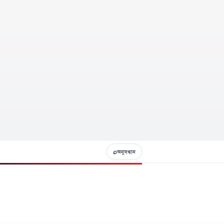
⌕
অনুসন্ধান