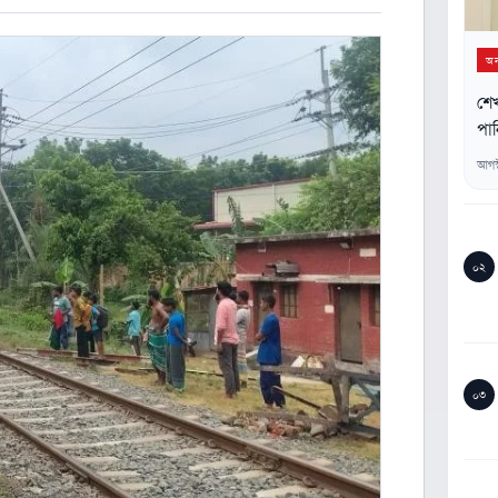
অন্
শে
পান
আগস
০২
০৩