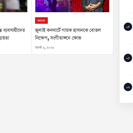
অন্যান্য
০৪
জুলাই কনসার্টে গায়ক হাসানকে বোতল
স্ত ব্যবসায়ীদের
নিক্ষেপ, সংগীতাঙ্গনে ক্ষোভ
হায়তা
আগস্ট ৬, ২০২৬
০৫
০৬
সর্