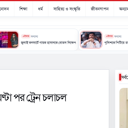
িনোদন
শিক্ষা
ধর্ম
সাহিত্য ও সংস্কৃতি
জীবনযাপন
অন্যান
এইমাত্র
অন্যান্য
এইমাত্র
অন্যান্য
থিক সহায়তা
জুলাই কনসার্টে গায়ক হাসানকে বোতল নিক্ষেপ, সংগীতাঙ্গনে ক্ষোভ
পুলিশকে পিটিয়ে রক্তাক্ত করে
সর্
্টা পর ট্রেন চলাচল