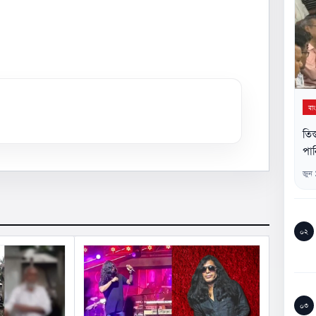
বা
তিস
পান
জুন
০২
০৩