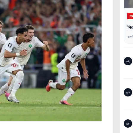
অন্
সির
আগস
০২
০৩
০৪