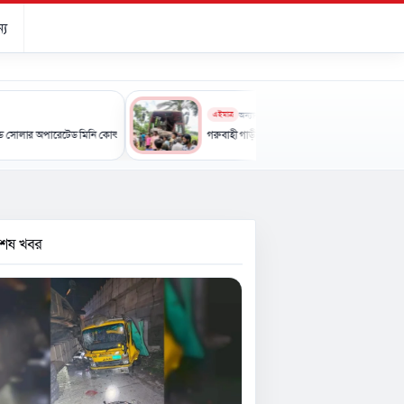
্য
এইমাত্র
অন্যান্য
রেটেড মিনি কোল্ড স্টোরেজ-এর উদ্বোধন
গরুবাহী গাড়ী-বাসের মুখোমুখি সংঘর্ষে নিহত ৩, আহত ৪
বশেষ খবর