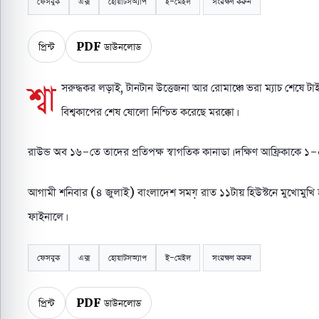
ফেসবুক
এক্স
হোয়াটসঅ্যাপ
ই-মেইল
সংরক্ষণ করুন
প্রিন্ট
PDF ডাউনলোড
শ্বা
সরুদ্ধকর লড়াই, টানটান উত্তেজনা আর রোমাঞ্চে ভরা ম্যাচ শেষে টাই
বিশ্বকাপের শেষ ষোলো নিশ্চিত করেছে মরক্কো।
রাউন্ড অব ১৬-তে তাদের প্রতিপক্ষ স্বাগতিক কানাডা। দক্ষিণ আফ্রিকাকে
আগামী শনিবার (৪ জুলাই) বাংলাদেশ সময় রাত ১১টায় হিউস্টনে মুখোমুখি হ
ফাইনালে।
ফেসবুক
এক্স
হোয়াটসঅ্যাপ
ই-মেইল
সংরক্ষণ করুন
প্রিন্ট
PDF ডাউনলোড