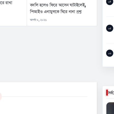
রে রাখা
০৪
বদলি হলেও ফিরে আসেন ঘাটাইলেই,
পিআইও এনামুলকে ঘিরে নানা প্রশ্ন
আগস্ট ৮, ২০২৬
০৫
০৬
সর্