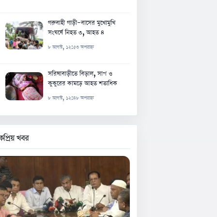
গরুবাহী গাড়ী-বাসের মুখোমুখি
সংঘর্ষে নিহত ৩, আহত ৪
৮ আগস্ট, ১২:৫৩ অপরাহ্ন
সরিষাবাড়ীতে বিড়াল, সাপ ও
কুকুরের কামড়ে আহত শতাধিক
৮ আগস্ট, ১২:৪৮ অপরাহ্ন
কপ্রিয় খবর