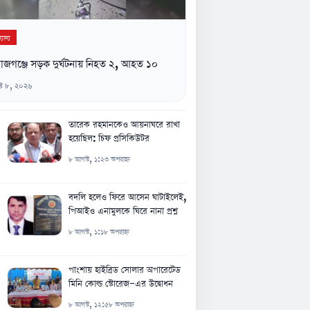
যান্য
াজগঞ্জে সড়ক দুর্ঘটনায় নিহত ২, আহত ১০
্ট ৮, ২০২৬
তারেক রহমানকেও আয়নাঘরে রাখা
হয়েছিল: চিফ প্রসিকিউটর
৮ আগস্ট, ১:২৩ অপরাহ্ন
বদলি হলেও ফিরে আসেন ঘাটাইলেই,
পিআইও এনামুলকে ঘিরে নানা প্রশ্ন
৮ আগস্ট, ১:১৮ অপরাহ্ন
পাংশায় হাইব্রিড সোলার অপারেটেড
মিনি কোল্ড স্টোরেজ-এর উদ্বোধন
৮ আগস্ট, ১২:৫৮ অপরাহ্ন