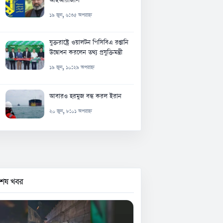
১৯ জুন, ৬:৩৫ অপরাহ্ন
যুক্তরাষ্ট্রে ওয়ালটন পিসিবিএ রপ্তানি
উদ্বোধন করলেন তথ্য প্রযুক্তিমন্ত্রী
১৯ জুন, ১০:২৯ অপরাহ্ন
আবারও হরমুজ বন্ধ করল ইরান
২০ জুন, ৮:০১ অপরাহ্ন
বশেষ খবর