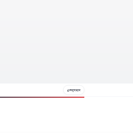
⌕
অনুসন্ধান