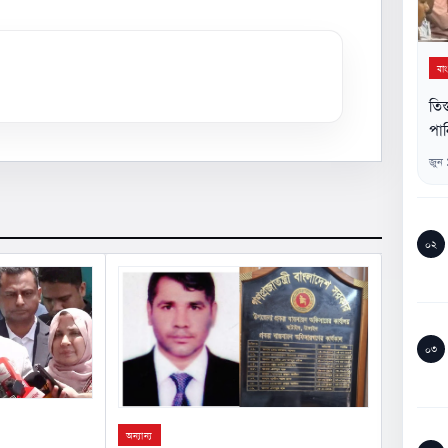
বা
তিস
পান
জুন
০২
০৩
অন্যান্য