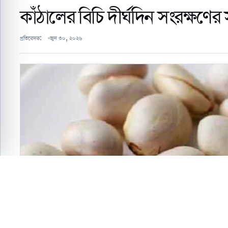
কাঁঠালের বিচি দীর্ঘদিন সংরক্ষণে
প্রতিবেদক:
জুন ৩০, ২০২৬