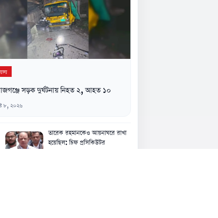
যান্য
াজগঞ্জে সড়ক দুর্ঘটনায় নিহত ২, আহত ১০
্ট ৮, ২০২৬
তারেক রহমানকেও আয়নাঘরে রাখা
হয়েছিল: চিফ প্রসিকিউটর
৮ আগস্ট, ১:২৩ অপরাহ্ন
বদলি হলেও ফিরে আসেন ঘাটাইলেই,
পিআইও এনামুলকে ঘিরে নানা প্রশ্ন
৮ আগস্ট, ১:১৮ অপরাহ্ন