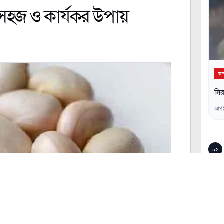
র সহজ ও কার্যকর উপায়
অন্
সির
আগস
০২
০৩