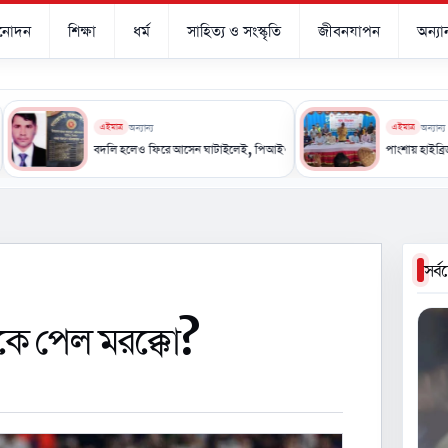
িনোদন
শিক্ষা
ধর্ম
সাহিত্য ও সংস্কৃতি
জীবনযাপন
অন্যান
এইমাত্র
অন্যান্য
এইমাত্র
অন্যান্য
র
বদলি হলেও ফিরে আসেন ঘাটাইলেই, পিআইও এনামুলকে ঘিরে নানা প্রশ্ন
পাংশায় হাইব্রিড সোলার অপা
সর্
াকে পেল মরক্কো?