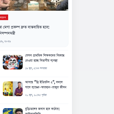
ংলাদেশ
্তা মেগা প্রকল্প দ্রুত বাস্তবায়িত হবে:
িসম্পদমন্ত্রী
 ১৯, ২০২৬
যেসব প্রাথমিক শিক্ষকদের বিরুদ্ধে
নেওয়া হচ্ছে বিভাগীয় ব্যবস্থা
১৯ জুন, ৫:৩৩ অপরাহ্ন
আসছে "থ্রি ইডিয়টস ২", বদলে
যাবে র‍্যাঞ্চো-ফারহান-রাজুর জীবন
২০ জুন, ১০:৪৫ পূর্বাহ্ন
চুক্তিভঙ্গের জবাব হবে কঠোর:
আইআরজিসি