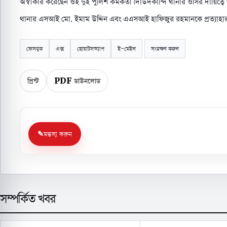
অস্বীকার করেছেন ওই দুই পুলিশ কর্মকর্তা। দাউদকান্দি থানার ওসির দায়িত্ব
থানার এসআই মো. ইমাম উদ্দিন এবং এএসআই হাফিজুর রহমানকে প্রত্যাহার 
ফেসবুক
এক্স
হোয়াটসঅ্যাপ
ই-মেইল
সংরক্ষণ করুন
প্রিন্ট
PDF ডাউনলোড
মন্তব্য করুন
সম্পর্কিত খবর