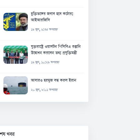
চুক্তিভঙ্গের জবাব হবে কঠোর:
আইআরজিসি
১৯ জুন, ৬:৩৫ অপরাহ্ন
যুক্তরাষ্ট্রে ওয়ালটন পিসিবিএ রপ্তানি
উদ্বোধন করলেন তথ্য প্রযুক্তিমন্ত্রী
১৯ জুন, ১০:২৯ অপরাহ্ন
আবারও হরমুজ বন্ধ করল ইরান
২০ জুন, ৮:০১ অপরাহ্ন
বশেষ খবর