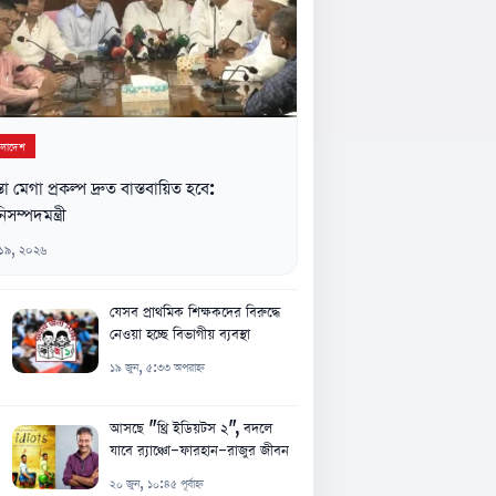
ংলাদেশ
্তা মেগা প্রকল্প দ্রুত বাস্তবায়িত হবে:
িসম্পদমন্ত্রী
 ১৯, ২০২৬
যেসব প্রাথমিক শিক্ষকদের বিরুদ্ধে
নেওয়া হচ্ছে বিভাগীয় ব্যবস্থা
১৯ জুন, ৫:৩৩ অপরাহ্ন
আসছে "থ্রি ইডিয়টস ২", বদলে
যাবে র‍্যাঞ্চো-ফারহান-রাজুর জীবন
২০ জুন, ১০:৪৫ পূর্বাহ্ন