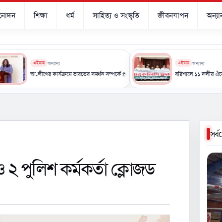
িনোদন
শিক্ষা
ধর্ম
সাহিত্য ও সংস্কৃতি
জীবনযাপন
অন্যান
এইমাত্র
অন্যান্য
এইমাত্র
অন্যান্য
স
আ.লীগের কার্যক্রমে ভারতের সমর্থন সম্পর্কে প্রভাব পড়তে পারে: পররাষ্ট্র প্রতিমন্ত্রী
বরিশালে ১১ দলীয় ঐক্যের অবস্থান কর্
সর্
ও ২ পুলিশ কর্মকর্তা ক্লোজড