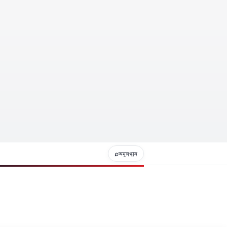
⌕
অনুসন্ধান