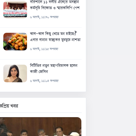
বরিশালে ১১ দলীয় ঐক্যের অবস্থান
কর্মসূচি বিক্ষোভ ও স্মারকলিপি পেশ
৬ আগস্ট, ১১:৩০ অপরাহ্ন
ঝাল-ঝাল কিছু খেতে মন চাইছে?
এবার বানান স্বাস্থ্যকর মুচমুচে নাশতা
৬ আগস্ট, ১১:১৫ অপরাহ্ন
বিটিভির নতুন মহাপরিচালক হলেন
কাজী জেসিন
৬ আগস্ট, ১১:০৪ অপরাহ্ন
কপ্রিয় খবর