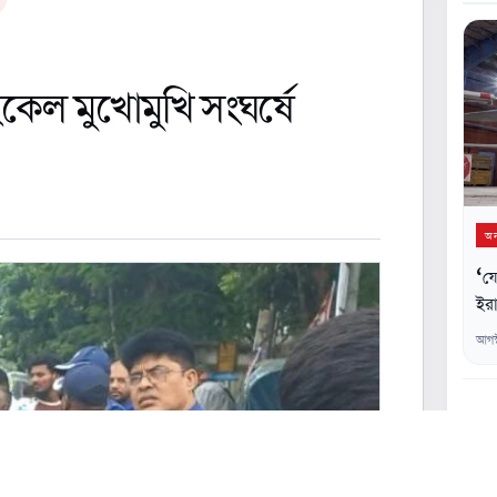
ল মুখোমুখি সংঘর্ষে
অন্
‘যে
ইরা
আগস
০২