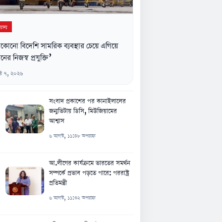
যান্য
কোনো বিদেশি সামরিক ব্যবস্থার চেয়ে এগিয়ে
নের নিজস্ব প্রযুক্তি’
্ট ৭, ২০২৬
সংবাদ প্রকাশের পর কানাইলালের
জন্মভিটায় ডিসি, মিউজিয়ামের
আশ্বাস
৬ আগস্ট, ১১:৪৮ অপরাহ্ন
আ.লীগের কার্যক্রমে ভারতের সমর্থন
সম্পর্কে প্রভাব পড়তে পারে: পররাষ্ট্র
প্রতিমন্ত্রী
৬ আগস্ট, ১১:৩২ অপরাহ্ন