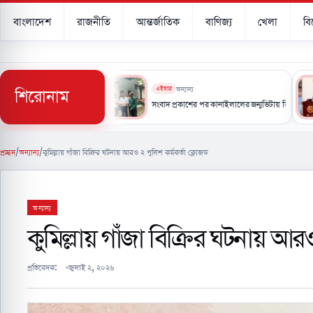
বাংলাদেশ
রাজনীতি
আন্তর্জাতিক
বাণিজ্য
খেলা
ব
শিরোনাম
এইমাত্র
অন্যান্য
 চেয়ে এগিয়ে ইরানের নিজস্ব প্রযুক্তি’
সংবাদ প্রকাশের পর কানাইলালের জন্মভিটায় ডিসি, মিউজিয়ামের আশ্বা
প্রচ্ছদ
/
অন্যান্য
/
কুমিল্লায় গাঁজা বিক্রির ঘটনায় আরও ২ পুলিশ কর্মকর্তা ক্লোজড
অন্যান্য
কুমিল্লায় গাঁজা বিক্রির ঘটনায় আর
প্রতিবেদক:
জুলাই ২, ২০২৬