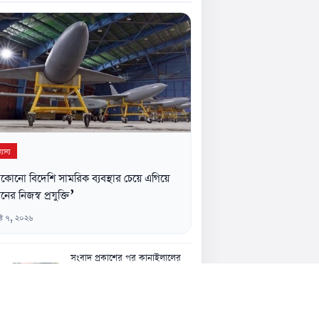
যান্য
কোনো বিদেশি সামরিক ব্যবস্থার চেয়ে এগিয়ে
নের নিজস্ব প্রযুক্তি’
্ট ৭, ২০২৬
সংবাদ প্রকাশের পর কানাইলালের
জন্মভিটায় ডিসি, মিউজিয়ামের
আশ্বাস
৬ আগস্ট, ১১:৪৮ অপরাহ্ন