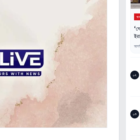
অন্
‘যে
ইরা
আগস
০২
০৩