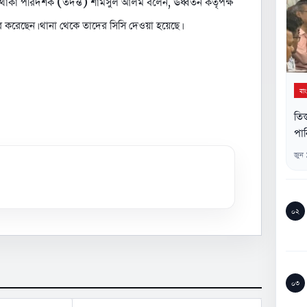
ে থাকা পরিদর্শক (তদন্ত) শামসুল আলম বলেন, ঊর্ধ্বতন কর্তৃপক্ষ
করেছেন। থানা থেকে তাদের সিসি দেওয়া হয়েছে।
বা
তিস
পান
জুন
০২
০৩