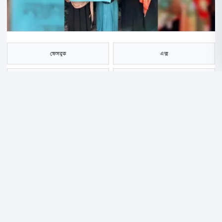
ফেসবুক
এক্স
হোয়াটসঅ্যাপ
ই-মেইল
সংরক্ষণ করুন
গাজীপুরের কালীগঞ্জে মাদকের ভয়াবহ বিস্তারের বিরুদ্ধে তীব্র ক্ষোভ ও প্রতিরোধ
গড়ে তুলেছেন স্থানীয় যুবসমাজ। “মাদক ছাড়ো না হয় তুমিলিয়া ছাড়ো”—এই প্রত্যয়
ও প্রতিপাদ্যকে সামনে রেখে উপজেলার তুমিলিয়া এলাকায় যুবসমাজের উদ্যোগে
আজ রোববার এক বিশাল মানববন্ধন, গণবিক্ষোভ ও সচেতনতামূলক মিছিল অনুষ্ঠিত
হয়।