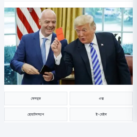
ফেসবুক
এক্স
হোয়াটসঅ্যাপ
ই-মেইল
সংরক্ষণ করুন