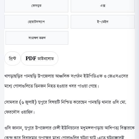
ফেসবুক
এক্স
হোয়াটসঅ্যাপ
ই-মেইল
সংরক্ষণ করুন
প্রিন্ট
PDF ডাউনলোড
খাগড়াছড়ির পানছড়ি উপজেলায় আঞ্চলিক সংগঠন ইউপিডিএফ ও জেএসএসের
মধ্যে গোলাগুলিতে তিনজন নিহত হওয়ার খবর পাওয়া গেছে।
সোমবার (৬ জুলাই) দুপুরে বিষয়টি নিশ্চিত করেছেন পানছড়ি থানার ওসি মো.
ফেরদৌস ওয়াহিদ।
ওসি জানান, দুপুরে উপজেলার চেঙ্গী ইউনিয়নের মধুমঙ্গলপাড়ায় আধিপত্য বিস্তারকে
কেন্দ্র করে বিবাদমান দুপক্ষের মধ্যে গোলাগুলির ঘটনা ঘটে। এতে ঘটনাস্থলেই