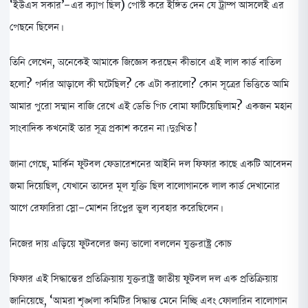
‘ইউএস সকার’-এর ক্যাপ ছিল) পোস্ট করে ইঙ্গিত দেন যে ট্রাম্প আসলেই এর
পেছনে ছিলেন।
তিনি লেখেন, অনেকেই আমাকে জিজ্ঞেস করছেন কীভাবে এই লাল কার্ড বাতিল
হলো? পর্দার আড়ালে কী ঘটেছিল? কে এটা করালো? কোন সূত্রের ভিত্তিতে আমি
আমার পুরো সম্মান বাজি রেখে এই ডেভি পিচ বোমা ফাটিয়েছিলাম? একজন মহান
সাংবাদিক কখনোই তার সূত্র প্রকাশ করেন না। দুঃখিত।’
জানা গেছে, মার্কিন ফুটবল ফেডারেশনের আইনি দল ফিফার কাছে একটি আবেদন
জমা দিয়েছিল, যেখানে তাদের মূল যুক্তি ছিল বালোগানকে লাল কার্ড দেখানোর
আগে রেফারিরা স্লো-মোশন রিপ্লের ভুল ব্যবহার করেছিলেন।
নিজের দায় এড়িয়ে ফুটবলের জন্য ভালো বললেন যুক্তরাষ্ট্র কোচ
ফিফার এই সিদ্ধান্তের প্রতিক্রিয়ায় যুক্তরাষ্ট্র জাতীয় ফুটবল দল এক প্রতিক্রিয়ায়
জানিয়েছে, ‘আমরা শৃঙ্খলা কমিটির সিদ্ধান্ত মেনে নিচ্ছি এবং ফোলারিন বালোগান