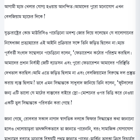
আগামী ম্যাচ খেলার যোগ্য হওয়ায় আনন্দিত। আমাদের পুরো মনোযোগ এখন
বেলজিয়াম ম্যাচের দিকে।’
যুক্তরাষ্ট্রের কোচ মাউরিসিও পচেত্তিনো অবশ্য জোর দিয়ে বলেছেন যে বালোগানের
নিষেধাজ্ঞা প্রত্যাহারের এই আইনি প্রক্রিয়ার সঙ্গে তিনি জড়িত ছিলেন না। ম্যাচ
পূর্ববর্তী সংবাদ সম্মেলনে পচেত্তিনো বলেন, ‘ফেডারেশন কঠোর পরিশ্রম করছিল।
আমাদের প্রধান নির্বাহী জেটি ব্যাডসন এবং পুরো ফেডারেশন আমাদের পরিস্থিতি
দেখভাল করছিল। আমি এতে জড়িত ছিলাম না এবং বেলজিয়ামের বিরুদ্ধে দল প্রস্তুত
করায় ব্যস্ত ছিলাম।’ তবে এমন সিদ্ধান্তকে সাধুবাদ জানিয়ে তিনি বলেন, ‘ফুটবলের
জন্য এটি ভালো যে মাঠের বাস্তবের বাইরে স্লো-মোশনের ওপর ভিত্তি করে নেওয়া
একটি ভুল সিদ্ধান্তকে পরিবর্তন করা গেছে।’
জানা গেছে, রোববার সকাল নাগাদ স্বাগতিক দলকে ফিফার সিদ্ধান্তের কথা জানানো
হলেও খেলোয়াড়রা তাৎক্ষণিকভাবে তা জানতে পারেননি, বরং সামাজিক যোগাযোগ
মাধ্যমের বরাতে অনেকে বিষয়টি প্রথম জানতে পারেন। মার্কিন তারকা ক্রিস রিচার্ডস