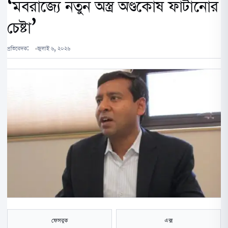
‘মবরাজ্যে নতুন অস্ত্র অণ্ডকোষ ফাটানোর
চেষ্টা’
প্রতিবেদক:
জুলাই ৬, ২০২৬
ফেসবুক
এক্স