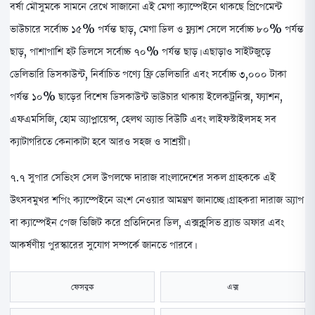
বর্ষা মৌসুমকে সামনে রেখে সাজানো এই মেগা ক্যাম্পেইনে থাকছে প্রিপেমেন্ট
ভাউচারে সর্বোচ্চ ১৫% পর্যন্ত ছাড়, মেগা ডিল ও ফ্ল্যাশ সেলে সর্বোচ্চ ৮০% পর্যন্ত
ছাড়, পাশাপাশি হট ডিলসে সর্বোচ্চ ৭০% পর্যন্ত ছাড়। এছাড়াও সাইটজুড়ে
ডেলিভারি ডিসকাউন্ট, নির্বাচিত পণ্যে ফ্রি ডেলিভারি এবং সর্বোচ্চ ৩,০০০ টাকা
পর্যন্ত ১০% ছাড়ের বিশেষ ডিসকাউন্ট ভাউচার থাকায় ইলেকট্রনিক্স, ফ্যাশন,
এফএমসিজি, হোম অ্যাপ্লায়েন্স, হেলথ অ্যান্ড বিউটি এবং লাইফস্টাইলসহ সব
ক্যাটাগরিতে কেনাকাটা হবে আরও সহজ ও সাশ্রয়ী।
৭.৭ সুপার সেভিংস সেল উপলক্ষে দারাজ বাংলাদেশের সকল গ্রাহককে এই
উৎসবমুখর শপিং ক্যাম্পেইনে অংশ নেওয়ার আমন্ত্রণ জানাচ্ছে। গ্রাহকরা দারাজ অ্যাপ
বা ক্যাম্পেইন পেজ ভিজিট করে প্রতিদিনের ডিল, এক্সক্লুসিভ ব্র্যান্ড অফার এবং
আকর্ষণীয় পুরস্কারের সুযোগ সম্পর্কে জানতে পারবে।
ফেসবুক
এক্স