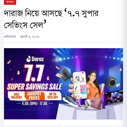
অন্যান্য
দারাজ নিয়ে আসছে ‘৭.৭ সুপার
সেভিংস সেল’
প্রতিবেদক:
জুলাই ৬, ২০২৬