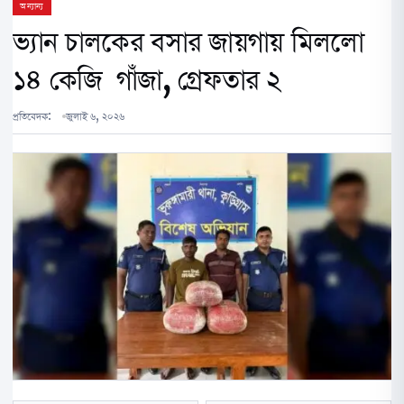
অন্যান্য
ভ‍্যান চালকের বসার জায়গায় মিললো
১৪ কেজি গাঁজা, গ্রেফতার ২
প্রতিবেদক:
জুলাই ৬, ২০২৬