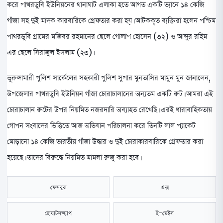
করে পাথরডুবি ইউনিয়নের থানাঘাট এলাকা হতে আগত একটি ভ্যানে ১৪ কেজি
গাঁজা সহ দুই মাদক কারবারিকে গ্রেফতার করা হয়। আটককৃত ব্যক্তিরা হলেন পশ্চিম
পাথরডুবি গ্রামের মজিবর রহমানের ছেলে গোলাপ হোসেন (৩২) ও আব্দুর রহিম
এর ছেলে সিরাজুল ইসলাম (২৩)।
ভূরুঙ্গামারী পুলিশ সার্কেলের সহকারী পুলিশ সুপার মুনতাসির মামুন মুন জানালেন,
উপজেলার পাথরডুবি ইউনিয়ন গাঁজা চোরাচালানের অন্যতম একটি রুট। আমরা এই
চোরাচালান রুটের উপর নিয়মিত নজরদারি অব্যাহত রেখেছি। এরই ধারাবাহিকতায়
গোপন সংবাদের ভিত্তিতে আজ অভিযান পরিচালনা করে তিনটি লাল প্যাকেট
মোড়ানো ১৪ কেজি ভারতীয় গাঁজা উদ্ধার ও দুই চোরাকারবারিকে গ্রেফতার করা
হয়েছে। তাদের বিরুদ্ধে নিয়মিত মামলা রুজু করা হবে।
ফেসবুক
এক্স
হোয়াটসঅ্যাপ
ই-মেইল