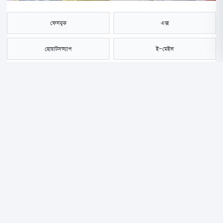
ফেসবুক
এক্স
হোয়াটসঅ্যাপ
ই-মেইল
সংরক্ষণ করুন
আবারও অসুস্থ হয়ে হাসপাতালে ভর্তি হয়েছেন ভারতের জনপ্রিয় টেলিভিশন
অভিনেত্রী দীপিকা কক্কর। যকৃতে দ্বিতীয় পর্যায়ের ক্যানসার ধরা পড়ার পর
অস্ত্রোপচারের মাধ্যমে তার টিউমার অপসারণ করা হলেও এরপর থেকেই বারবার
শারীরিক জটিলতায় ভুগছেন তিনি। বর্তমানে তার দ্বিতীয় দফার ইমিউনোথেরাপি
চলছে।
ভারতীয় গণমাধ্যমের তথ্য অনুযায়ী, গত বছরের মে-জুন মাসে দীপিকার যকৃতে
টেনিস বলের সমান একটি টিউমার ধরা পড়ে। অস্ত্রোপচারের মাধ্যমে সেটি