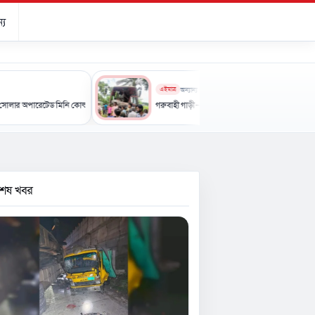
্য
এইমাত্র
অন্যান্য
েড মিনি কোল্ড স্টোরেজ-এর উদ্বোধন
গরুবাহী গাড়ী-বাসের মুখোমুখি সংঘর্ষে নিহত ৩, আহত ৪
বশেষ খবর