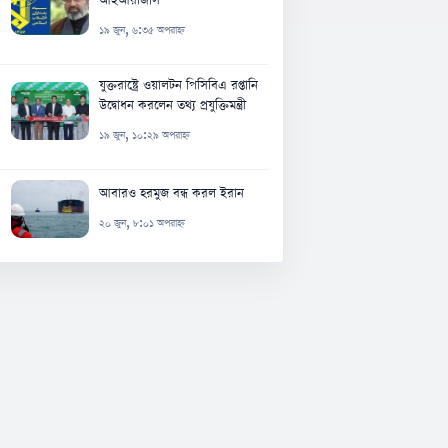
১৯ জুন, ৬:৩৫ অপরাহ্ন
যুক্তরাষ্ট্রে ওয়ালটন পিসিবিএ রপ্তানি
উদ্বোধন করলেন তথ্য প্রযুক্তিমন্ত্রী
১৯ জুন, ১০:২৯ অপরাহ্ন
আবারও হরমুজ বন্ধ করল ইরান
২০ জুন, ৮:০১ অপরাহ্ন