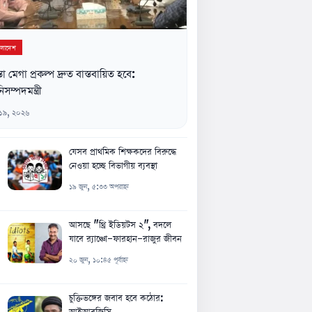
ংলাদেশ
্তা মেগা প্রকল্প দ্রুত বাস্তবায়িত হবে:
িসম্পদমন্ত্রী
 ১৯, ২০২৬
যেসব প্রাথমিক শিক্ষকদের বিরুদ্ধে
নেওয়া হচ্ছে বিভাগীয় ব্যবস্থা
১৯ জুন, ৫:৩৩ অপরাহ্ন
আসছে "থ্রি ইডিয়টস ২", বদলে
যাবে র‍্যাঞ্চো-ফারহান-রাজুর জীবন
২০ জুন, ১০:৪৫ পূর্বাহ্ন
চুক্তিভঙ্গের জবাব হবে কঠোর:
আইআরজিসি