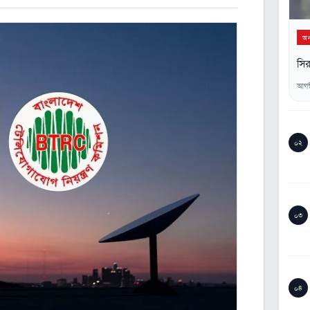
অন্
সির
আগস
০২
০৩
০৪