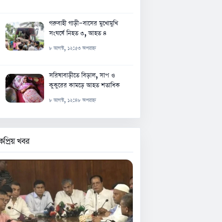
গরুবাহী গাড়ী-বাসের মুখোমুখি
সংঘর্ষে নিহত ৩, আহত ৪
৮ আগস্ট, ১২:৫৩ অপরাহ্ন
সরিষাবাড়ীতে বিড়াল, সাপ ও
কুকুরের কামড়ে আহত শতাধিক
৮ আগস্ট, ১২:৪৮ অপরাহ্ন
কপ্রিয় খবর