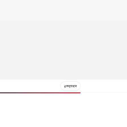
⌕
অনুসন্ধান