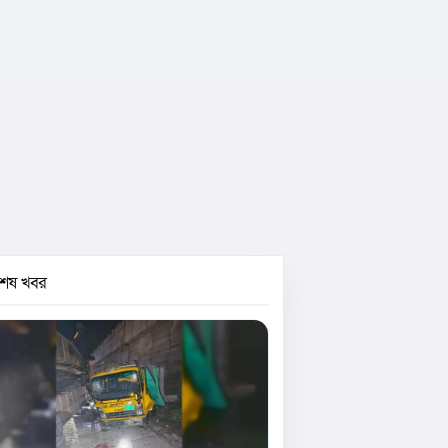
বশেষ খবর