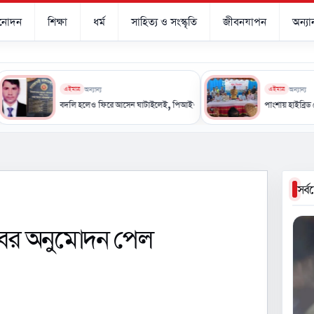
িনোদন
শিক্ষা
ধর্ম
সাহিত্য ও সংস্কৃতি
জীবনযাপন
অন্যান
এইমাত্র
অন্যান্য
এইমাত্র
অন্যান্য
বদলি হলেও ফিরে আসেন ঘাটাইলেই, পিআইও এনামুলকে ঘিরে নানা প্রশ্ন
পাংশায় হাইব্রিড সোলার অপারেট
সর্
াবের অনুমোদন পেল