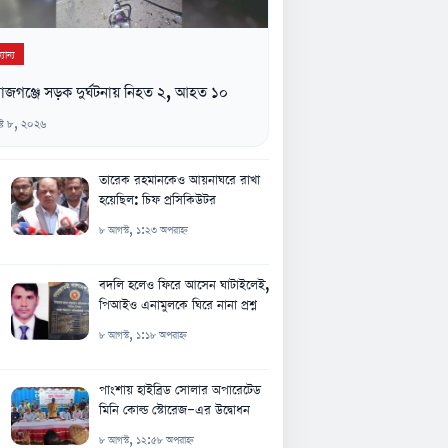
যান্য
াজগঞ্জে সড়ক দুর্ঘটনায় নিহত ২, আহত ১০
্ট ৮, ২০২৬
তারেক রহমানকেও আয়নাঘরে রাখা
হয়েছিল: চিফ প্রসিকিউটর
৮ আগস্ট, ১:২৩ অপরাহ্ন
বদলি হলেও ফিরে আসেন ঘাটাইলেই,
পিআইও এনামুলকে ঘিরে নানা প্রশ্ন
৮ আগস্ট, ১:১৮ অপরাহ্ন
পাংশায় হাইব্রিড সোলার অপারেটেড
মিনি কোল্ড স্টোরেজ-এর উদ্বোধন
৮ আগস্ট, ১২:৫৮ অপরাহ্ন