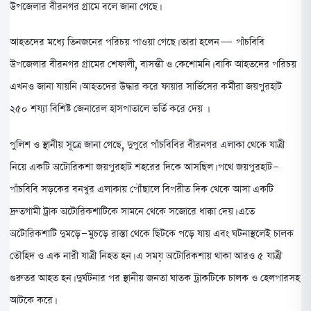
উপজেলার বীরনগর গ্রামে বলে জানা গেছে।
​আহতদের মধ্যে তিনজনের পরিচয় পাওয়া গেছে। তারা হলেন— পাঁচবিবি
উপজেলার বীরনগর গ্রামের শেফালী, বাসন্তী ও কেশোমনি। বাকি আহতদের পরিচয়
এখনও জানা যায়নি। আহতদের উদ্ধার করে ফায়ার সার্ভিসের কর্মীরা জয়পুরহাট
২৫০ শয্যা বিশিষ্ট জেনারেল হাসপাতালে ভর্তি করে দেয় ।
​পুলিশ ও স্থানীয় সূত্রে জানা গেছে, দুপুরে পাঁচবিবির বীরনগর এলাকা থেকে যাত্রী
নিয়ে একটি অটোরিকশা জয়পুরহাট শহরের দিকে আসছিল। পথে জয়পুরহাট-
পাঁচবিবি সড়কের বনখুর এলাকায় পৌঁছালে বিপরীত দিক থেকে আসা একটি
দ্রুতগামী ট্রাক অটোরিকশাটিকে সামনে থেকে সজোরে ধাক্কা দেয়। এতে
অটোরিকশাটি দুমড়ে-মুচড়ে রাস্তা থেকে ছিটকে পড়ে যায় এবং ঘটনাস্থলেই চালক
তৌহিদ ও এক নারী যাত্রী নিহত হন। এ সময় অটোরিকশায় থাকা আরও ৫ যাত্রী
গুরুতর আহত হন। দুর্ঘটনার পর স্থানীয় জনতা ঘাতক ট্রাকটিকে চালক ও হেলপারসহ
আটকে করে।