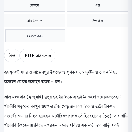
ফেসবুক
এক্স
হোয়াটসঅ্যাপ
ই-মেইল
সংরক্ষণ করুন
প্রিন্ট
PDF ডাউনলোড
জয়পুরহাট সদর ও আক্কেলপুর উপজেলায় পৃথক সড়ক দূর্ঘটনায় ৩ জন নিহত
হয়েছেন। আহত হয়েছেন অন্তত ৭ জন।
​আজ মঙ্গলবার (৭ জুলাই) দুপুর দুইটার দিকে এ দুর্ঘটনা গুলো ঘটে। জয়পুরহাট –
পাঁচবিবি সড়কের বনখুন ওয়াপদা ব্রীজ মোড় এলাকায় ট্রাক ও অটো রিকশার
সংঘর্ষের ঘটনায় ​নিহত হয়েছেন অটোরিকশাচালক তৌহিদ হোসেন (৩৫)। তার বাড়ি
পাঁচবিবি উপজেলায়। নিহত অপরজন অজ্ঞাত পরিচয় এক নারী তার বাড়ি একই