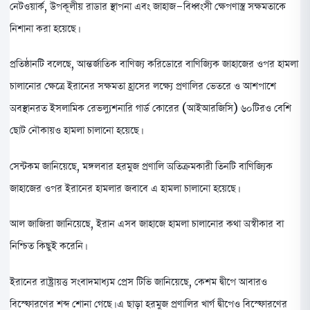
নেটওয়ার্ক, উপকূলীয় রাডার স্থাপনা এবং জাহাজ-বিধ্বংসী ক্ষেপণাস্ত্র সক্ষমতাকে
নিশানা করা হয়েছে।
প্রতিষ্ঠানটি বলেছে, আন্তর্জাতিক বাণিজ্য করিডোরে বাণিজ্যিক জাহাজের ওপর হামলা
চালানোর ক্ষেত্রে ইরানের সক্ষমতা হ্রাসের লক্ষ্যে প্রণালির ভেতরে ও আশপাশে
অবস্থানরত ইসলামিক রেভল্যুশনারি গার্ড কোরের (আইআরজিসি) ৬০টিরও বেশি
ছোট নৌকায়ও হামলা চালানো হয়েছে।
সেন্টকম জানিয়েছে, মঙ্গলবার হরমুজ প্রণালি অতিক্রমকারী তিনটি বাণিজ্যিক
জাহাজের ওপর ইরানের হামলার জবাবে এ হামলা চালানো হয়েছে।
আল জাজিরা জানিয়েছে, ইরান এসব জাহাজে হামলা চালানোর কথা অস্বীকার বা
নিশ্চিত কিছুই করেনি।
ইরানের রাষ্ট্রায়ত্ত সংবাদমাধ্যম প্রেস টিভি জানিয়েছে, কেশম দ্বীপে আবারও
বিস্ফোরণের শব্দ শোনা গেছে। এ ছাড়া হরমুজ প্রণালির খার্গ দ্বীপেও বিস্ফোরণের