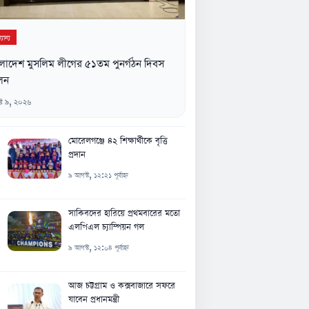
যান্য
ংলাদেশ মুসলিম লীগের ৫১তম পুনর্গঠন দিবস
লন
্ট ৯, ২০২৬
মোরেলগঞ্জে ৪২ শিক্ষার্থীকে বৃত্তি
প্রদান
৯ আগস্ট, ১২:২১ পূর্বাহ্ন
সাকিবদের হারিয়ে প্রথমবারের মতো
এলপিএল চ্যাম্পিয়ন গল
৯ আগস্ট, ১২:০৪ পূর্বাহ্ন
আজ চট্টগ্রাম ও কক্সবাজারে সফরে
যাবেন প্রধানমন্ত্রী