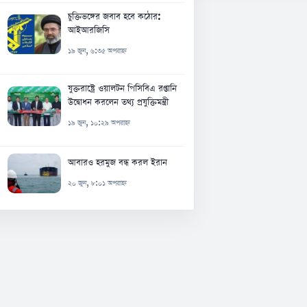
চুক্তিভঙ্গের জবাব হবে কঠোর:
আইআরজিসি
১৯ জুন, ৬:৩৫ অপরাহ্ন
যুক্তরাষ্ট্রে ওয়ালটন পিসিবিএ রপ্তানি
উদ্বোধন করলেন তথ্য প্রযুক্তিমন্ত্রী
১৯ জুন, ১০:২৯ অপরাহ্ন
আবারও হরমুজ বন্ধ করল ইরান
২০ জুন, ৮:০১ অপরাহ্ন