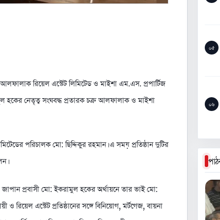
০৫
ে আলফালাক রিয়েল এস্টেট লিমিটেড ও মাইশা এম.এস. প্রপার্টিজ
ল হকের নেতৃত্ব সংঘবদ্ধ প্রতারক চক্র আলফালাক ও মাইশা
০৬
িটেডের পরিচালক মো: ছিদ্দিকুর রহমান। এ সময় প্রতিষ্ঠান দুটির
পাঠ
েন।
 জাপান প্রবাসী মো: ইকরামুল হকের অর্থায়নে তার ভাই মো:
ী ও রিয়েল এস্টেট প্রতিষ্ঠানের সঙ্গে বিনিয়োগ, মর্টগেজ, বায়না