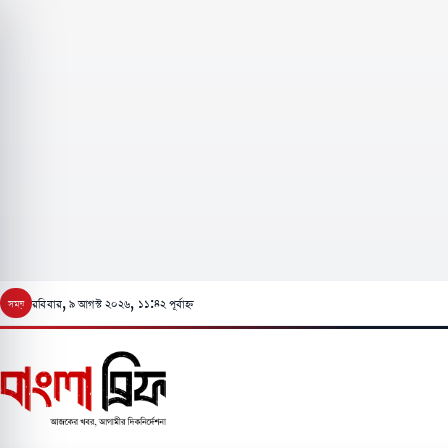
মূল
রবিবার, ৯ আগস্ট ২০২৬, ১১:৪২ পূর্বাহ্ন
লেখায়
যান