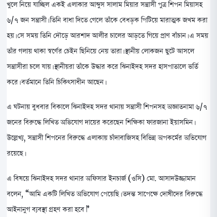
খুলে নিয়ে যাচ্ছিল একই এলাকার আব্দুস সালাম মিয়ার সন্ত্রাসী পুত্র শিপন মিয়াসহ
৬/৭ জন সন্ত্রাসী। তিনি বাধা দিতে গেলে তাঁকে বেধড়ক পিটিয়ে মারাত্মক জখম করা
হয়। সে সময় তিনি দৌড়ে আরশাদ আলীর চালের আড়তে গিয়ে প্রাণ বাঁচান। এ সময়
তাঁর গলায় থাকা স্বর্ণের চেইন ছিনিয়ে নেয় তারা। স্থানীয় লোকজন ছুটে আসলে
সন্ত্রাসীরা চলে যায়। স্থানীয়রা তাঁকে উদ্ধার করে ঝিনাইদহ সদর হাসপাতালে ভর্তি
করে। বর্তমানে তিনি চিকিৎসাধীন আছেন।
এ ঘটনায় বুধবার বিকালে ঝিনাইদহ সদর থানায় সন্ত্রাসী শিপনসহ অজ্ঞাতনামা ৬/৭
জনের বিরুদ্ধে লিখিত অভিযোগ দায়ের করেছেন শিক্ষিকা ফারজানা ইয়াসমিন।
উল্লেখ্য, সন্ত্রাসী শিপনের বিরুদ্ধে এলাকায় চাঁদাবাজিসহ বিভিন্ন অপকর্মের অভিযোগ
রয়েছে।
এ বিষয়ে ঝিনাইদহ সদর থানার অফিসার ইনচার্জ (ওসি) মো. আসাদউজ্জামান
বলেন, “আমি একটি লিখিত অভিযোগ পেয়েছি। তদন্ত সাপেক্ষে দোষীদের বিরুদ্ধে
আইনানুগ ব্যবস্থা গ্রহণ করা হবে।”