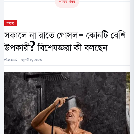
পরের খবর
অন্যান্য
সকালে না রাতে গোসল- কোনটি বেশি
উপকারী? বিশেষজ্ঞরা কী বলছেন
প্রতিবেদক:
জুলাই ৮, ২০২৬