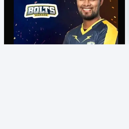
ফেসবুক
এক্স
হোয়াটসঅ্যাপ
ই-মেইল