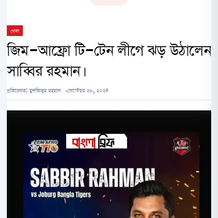
খেলা
জিম-আফ্রো টি-টেন লীগে ঝড় উঠালেন
সাব্বির রহমান।
প্রতিবেদক:
মুশফিকুর রহমান
সেপ্টেম্বর ২৮, ২০২৪