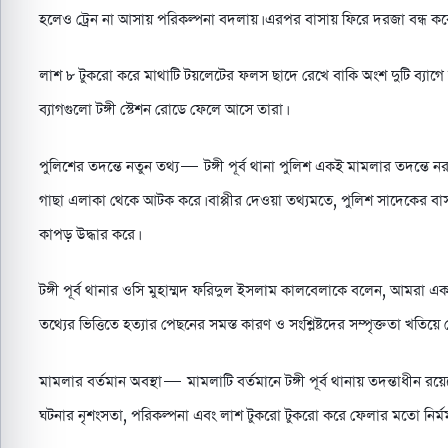
হলেও ট্রেন না আসায় পরিকল্পনা বদলায়। এরপর বাসায় ফিরে দরজা বন্ধ করে
লাশ ৮ টুকরো করে মাথাটি টয়লেটের ফলস ছাদে রেখে বাকি অংশ দুটি ব্যাগে 
ব্যাগগুলো টঙ্গী স্টেশন রোডে ফেলে আসে তারা।
পুলিশের তদন্তে নতুন তথ্য— টঙ্গী পূর্ব থানা পুলিশ একই মামলার তদন্তে
গাছা এলাকা থেকে আটক করে। বাপ্পীর দেওয়া তথ্যমতে, পুলিশ সাদেকের 
কাপড় উদ্ধার করে।
টঙ্গী পূর্ব থানার ওসি মুহাম্মদ ফরিদুল ইসলাম কালবেলাকে বলেন, আমরা 
তথ্যের ভিত্তিতে হত্যার পেছনের সমস্ত কারণ ও সংশ্লিষ্টদের সম্পৃক্ততা খতিয়ে দ
মামলার বর্তমান অবস্থা— মামলাটি বর্তমানে টঙ্গী পূর্ব থানায় তদন্তাধীন রয়েছে
ঘটনার নৃশংসতা, পরিকল্পনা এবং লাশ টুকরো টুকরো করে ফেলার মতো নির্