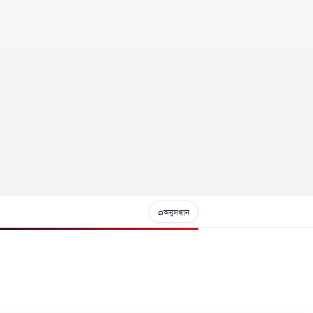
⌕
অনুসন্ধান