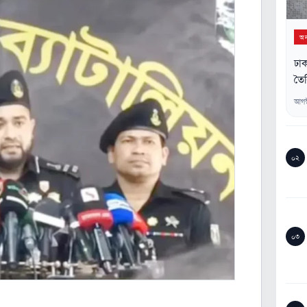
অন্
ঢাক
তৈর
আগস
০২
০৩