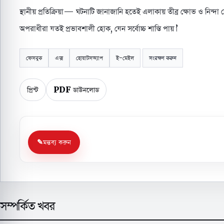
স্থানীয় প্রতিক্রিয়া— ঘটনাটি জানাজানি হতেই এলাকায় তীব্র ক্ষোভ ও নিন্দা
অপরাধীরা যতই প্রভাবশালী হোক, যেন সর্বোচ্চ শাস্তি পায়।’
ফেসবুক
এক্স
হোয়াটসঅ্যাপ
ই-মেইল
সংরক্ষণ করুন
প্রিন্ট
PDF ডাউনলোড
মন্তব্য করুন
সম্পর্কিত খবর