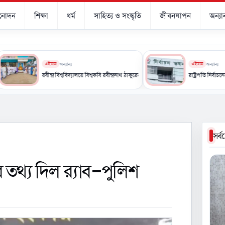
িনোদন
শিক্ষা
ধর্ম
সাহিত্য ও সংস্কৃতি
জীবনযাপন
অন্যান
এইমাত্র
অন্যান্য
এইমাত্র
অন্যান্য
রবীন্দ্র বিশ্ববিদ্যালয়ে বিশ্বকবি রবীন্দ্রনাথ ঠাকুরের ৮৫তম প্রয়াণ দিবস পালিত
রাষ্ট্রপতি নির্বাচনের তারিখ ঘোষণা
সর্
 তথ্য দিল র‌্যাব-পুলিশ