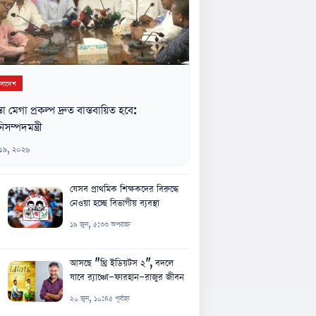
ংলাদেশ
্তা মেগা প্রকল্প দ্রুত বাস্তবায়িত হবে:
িসম্পদমন্ত্রী
 ১৯, ২০২৬
যেসব প্রাথমিক শিক্ষকদের বিরুদ্ধে
নেওয়া হচ্ছে বিভাগীয় ব্যবস্থা
১৯ জুন, ৫:৩৩ অপরাহ্ন
আসছে "থ্রি ইডিয়টস ২", বদলে
যাবে র‍্যাঞ্চো-ফারহান-রাজুর জীবন
২০ জুন, ১০:৪৫ পূর্বাহ্ন