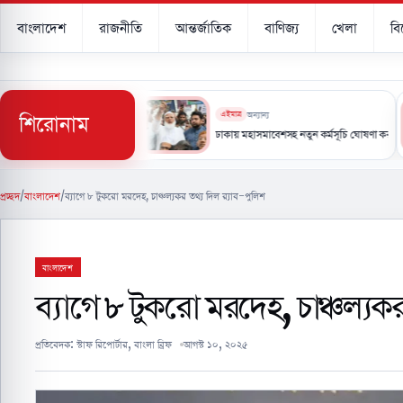
বাংলাদেশ
রাজনীতি
আন্তর্জাতিক
বাণিজ্য
খেলা
ব
শিরোনাম
এইমাত্র
অন্যান্য
 কর্মপরিকল্পনা তৈরির নির্দেশ প্রধানমন্ত্রীর
ঢাকায় মহাসমাবেশসহ নতুন কর্মসূচি ঘোষণা করলো ১১ দলীয় ঐক্য
প্রচ্ছদ
/
বাংলাদেশ
/
ব্যাগে ৮ টুকরো মরদেহ, চাঞ্চল্যকর তথ্য দিল র‌্যাব-পুলিশ
বাংলাদেশ
ব্যাগে ৮ টুকরো মরদেহ, চাঞ্চল্যকর
প্রতিবেদক:
স্টাফ রিপোর্টার, বাংলা ব্রিফ
আগস্ট ১০, ২০২৫