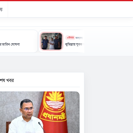
্য
এইমাত্র
অন্যান্য
কুমিল্লায় যুবক হত্যা: এক আসামির যাবজ্জীবন, আরেকজন খালাস
বশেষ খবর