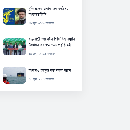
চুক্তিভঙ্গের জবাব হবে কঠোর:
আইআরজিসি
১৯ জুন, ৬:৩৫ অপরাহ্ন
যুক্তরাষ্ট্রে ওয়ালটন পিসিবিএ রপ্তানি
উদ্বোধন করলেন তথ্য প্রযুক্তিমন্ত্রী
১৯ জুন, ১০:২৯ অপরাহ্ন
আবারও হরমুজ বন্ধ করল ইরান
২০ জুন, ৮:০১ অপরাহ্ন