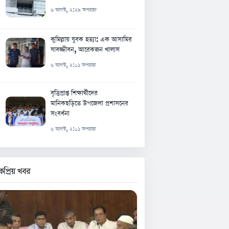
৬ আগস্ট, ২:২৯ অপরাহ্ন
কুমিল্লায় যুবক হত্যা: এক আসামির
যাবজ্জীবন, আরেকজন খালাস
৬ আগস্ট, ২:০১ অপরাহ্ন
বৃত্তিপ্রাপ্ত শিক্ষার্থীদের
মানিকছড়িতে উপজেলা প্রশাসনের
সংবর্ধনা
৬ আগস্ট, ২:০১ অপরাহ্ন
কপ্রিয় খবর