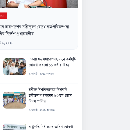
যান্য
ার চারপাশের নদীদূষণ রোধে কর্মপরিকল্পনা
ির নির্দেশ প্রধানমন্ত্রীর
্ট ৬, ২০২৬
ঢাকায় মহাসমাবেশসহ নতুন কর্মসূচি
ঘোষণা করলো ১১ দলীয় ঐক্য
৬ আগস্ট, ২:৩১ অপরাহ্ন
রবীন্দ্র বিশ্ববিদ্যালয়ে বিশ্বকবি
রবীন্দ্রনাথ ঠাকুরের ৮৫তম প্রয়াণ
দিবস পালিত
৬ আগস্ট, ২:২৯ অপরাহ্ন
রাষ্ট্রপতি নির্বাচনের তারিখ ঘোষণা