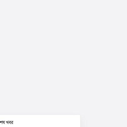
বশেষ খবর