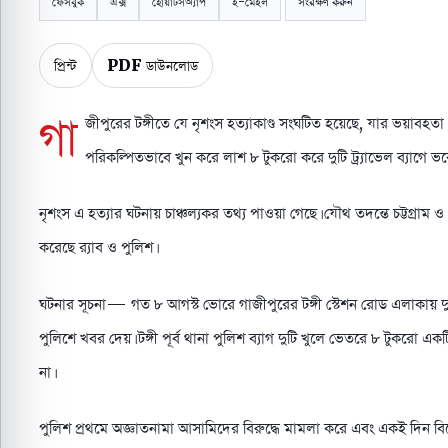
ফেসবুক
এক্স
হোয়াটসঅ্যাপ
ই-মেইল
সংরক্ষণ করুন
প্রিন্ট
PDF ডাউনলোড
গা
জীপুরের টঙ্গীতে যে নৃশংস হত্যাকাণ্ড সংঘটিত হয়েছে, যার ভয়াবহত
পরিকল্পিতভাবে খুন করে লাশ ৮ টুকরো করে দুটি ট্র্যাভেল ব্যাগে ভ
নৃশংস এ হত্যার ঘটনায় চাঞ্চল্যকর তথ্য পাওয়া গেছে। যৌথ তদন্তে চট্টগ্র
করেছে র‌্যাব ও পুলিশ।
ঘটনার সূচনা— গত ৮ আগস্ট ভোরে গাজীপুরের টঙ্গী স্টেশন রোড এলাকায় দুটি 
পুলিশে খবর দেয়। টঙ্গী পূর্ব থানা পুলিশ ব্যাগ দুটি খুলে ভেতরে ৮ টুকরো 
না।
পুলিশ প্রথমে অজ্ঞাতনামা আসামিদের বিরুদ্ধে মামলা করে এবং একই দিন বিকে